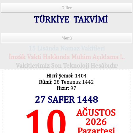
Diller
TÜRKİYE TAKVİMİ
Menü
15 Lisânda Namaz Vakitleri
İmsâk Vakti Hakkında Mühim Açıklama !..
Vakitlerimiz Son Teknoloji Hesâbıdır
Hicrî Şemsî:
1404
Rûmî:
28 Temmuz 1442
Hızır:
97
27 SAFER 1448
10
AĞUSTOS
2026
Pazartesi