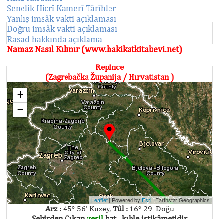
Senelik Hicrî Kamerî Târîhler
Yanlış imsâk vakti açıklaması
Doğru imsâk vakti açıklaması
Rasad hakkında açıklama
Namaz Nasıl Kılınır (www.hakikatkitabevi.net)
Repince
(Zagrebačka Županija / Hırvatistan )
+
−
Leaflet
| Powered by
Esri
|
Earthstar Geographics
Arz :
45° 56' Kuzey,
Tûl :
16° 29' Doğu
Şehirden Çıkan
yeşil
hat , kıble istikâmetidir.