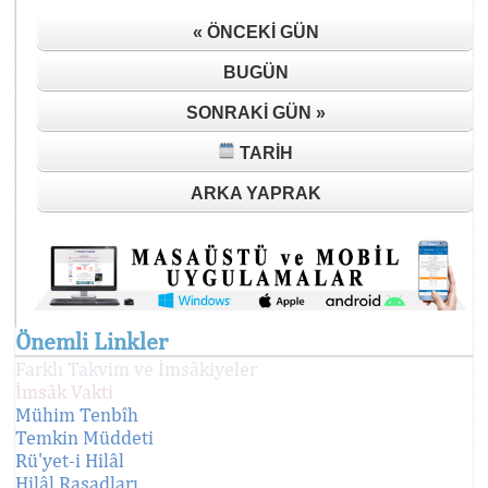
« ÖNCEKI GÜN
BUGÜN
SONRAKI GÜN »
TARIH
ARKA YAPRAK
Önemli Linkler
Farklı Takvim ve İmsâkiyeler
İmsâk Vakti
Mühim Tenbîh
Temkin Müddeti
Rü'yet-i Hilâl
Hilâl Rasadları