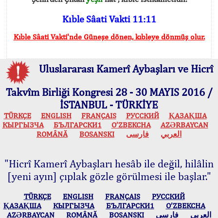
Kıble Sâati Vakti 11:11
Kıble Sâati Vakti'nde Güneşe dönen, kıbleye dönmüş olur.
Uluslararası Kamerî Aybaşları ve Hicrî
Takvîm Birliği Kongresi 28 - 30 MAYIS 2016 /
İSTANBUL - TÜRKİYE
TÜRKÇE
ENGLISH
FRANÇAIS
РУССКИЙ
ҚАЗАҚША
КЫPГЫЗЧA
БЪЛГАРСКИ1
O’ZBEKCHA
AZӘRBAYCAN
ROMÂNĂ
BOSANSKI
فارسی
العربي
"Hicrî Kamerî Aybaşları hesâb ile değil, hilâlin
[yeni ayın] çıplak gözle görülmesi ile başlar."
TÜRKÇE
ENGLISH
FRANÇAIS
РУССКИЙ
ҚАЗАҚША
КЫPГЫЗЧA
БЪЛГАРСКИ1
O’ZBEKCHA
AZӘRBAYCAN
ROMÂNĂ
BOSANSKI
فارسی
العربي