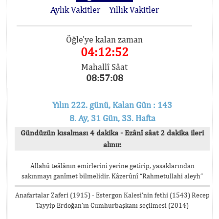
Aylık Vakitler
Yıllık Vakitler
Öğle'ye kalan zaman
04:12:52
Mahallî Sâat
08:57:08
Yılın 222. günü, Kalan Gün : 143
8. Ay, 31 Gün, 33. Hafta
Gündüzün kısalması 4 dakika - Ezânî sâat 2 dakika ileri
alınır.
Allahü teâlânın emirlerini yerine getirip, yasaklarından
sakınmayı ganîmet bilmelidir. Kâzerûnî “Rahmetullahi aleyh”
Anafartalar Zaferi (1915) - Estergon Kalesi’nin fethi (1543) Recep
Tayyip Erdoğan’ın Cumhurbaşkanı seçilmesi (2014)