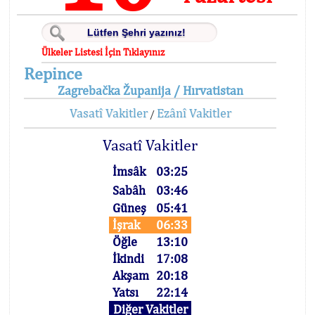
Ülkeler Listesi İçin Tıklayınız
Repince
Zagrebačka Županija / Hırvatistan
Vasatî Vakitler
Ezânî Vakitler
/
Vasatî Vakitler
İmsâk
03:25
Sabâh
03:46
Güneş
05:41
İşrak
06:33
Öğle
13:10
İkindi
17:08
Akşam
20:18
Yatsı
22:14
Diğer Vakitler