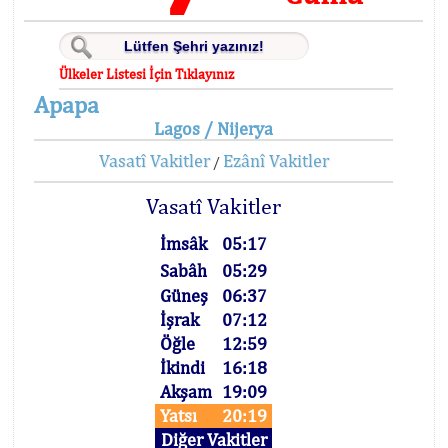
Ülkeler Listesi İçin Tıklayınız
Apapa
Lagos / Nijerya
Vasatî Vakitler
Ezânî Vakitler
/
Vasatî Vakitler
İmsâk
05:17
Sabâh
05:29
Güneş
06:37
İşrak
07:12
Öğle
12:59
İkindi
16:18
Akşam
19:09
Yatsı
20:19
Diğer Vakitler