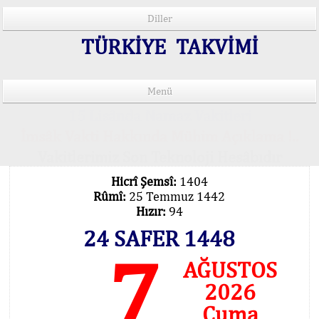
Diller
TÜRKİYE TAKVİMİ
Menü
15 Lisânda Namaz Vakitleri
İmsâk Vakti Hakkında Mühim Açıklama !..
Vakitlerimiz Son Teknoloji Hesâbıdır
Hicrî Şemsî:
1404
Rûmî:
25 Temmuz 1442
Hızır:
94
24 SAFER 1448
7
AĞUSTOS
2026
Cuma