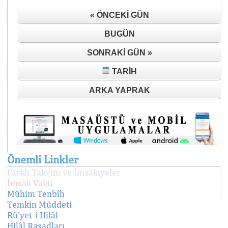
« ÖNCEKI GÜN
BUGÜN
SONRAKI GÜN »
TARIH
ARKA YAPRAK
Önemli Linkler
Farklı Takvim ve İmsâkiyeler
İmsâk Vakti
Mühim Tenbîh
Temkin Müddeti
Rü'yet-i Hilâl
Hilâl Rasadları