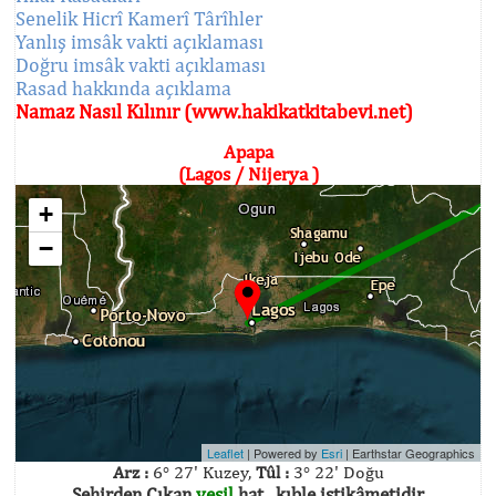
Senelik Hicrî Kamerî Târîhler
Yanlış imsâk vakti açıklaması
Doğru imsâk vakti açıklaması
Rasad hakkında açıklama
Namaz Nasıl Kılınır (www.hakikatkitabevi.net)
Apapa
(Lagos / Nijerya )
+
−
Leaflet
| Powered by
Esri
|
Earthstar Geographics
Arz :
6° 27' Kuzey,
Tûl :
3° 22' Doğu
Şehirden Çıkan
yeşil
hat , kıble istikâmetidir.