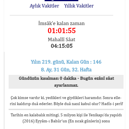
Aylık Vakitler
Yıllık Vakitler
İmsâk'e kalan zaman
01:01:55
Mahallî Sâat
04:15:05
Yılın 219. günü, Kalan Gün : 146
8. Ay, 31 Gün, 32. Hafta
Gündüzün kısalması 0 dakika - Bugün ezânî sâat
ayarlanmaz.
Çok kimse vardır ki, yedikleri ve giydikleri haramdır. Sonra elle-
rini kaldırıp duâ ederler. Böyle duâ nasıl kabul olur? Hadîs-i şerîf
Tarihin en kalabalık mitingi, 5 milyon kişi ile Yenikapı’da yapıldı
(2016) Eyyâm-ı Bahûr’un (En sıcak günlerin) sonu