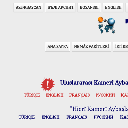
AZӘRBAYCAN
БЪЛГАРСКИ1
BOSANSKI
ENGLISH
T
ANA SAYFA
NEMÂZ VAKİTLERİ
İSTİKB
Uluslararası Kamerî Aybaş
TÜRKÇE
ENGLISH
FRANÇAIS
РУССКИЙ
ҚА
"Hicrî Kamerî Aybaşlar
TÜRKÇE
ENGLISH
FRANÇAIS
РУССКИЙ
ҚА