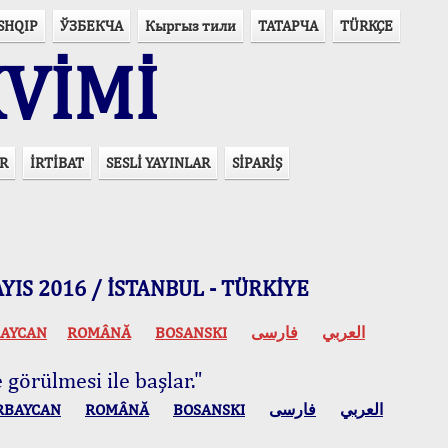
SHQIP
ЎЗБЕКЧА
Кыргыз тили
ТАТАРЧА
TÜRKÇE
VİMİ
R
İRTİBAT
SESLİ YAYINLAR
SİPARİŞ
 MAYIS 2016 / İSTANBUL - TÜRKİYE
AYCAN
ROMÂNĂ
BOSANSKI
فارسی
العربي
 görülmesi ile başlar."
RBAYCAN
ROMÂNĂ
BOSANSKI
فارسی
العربي