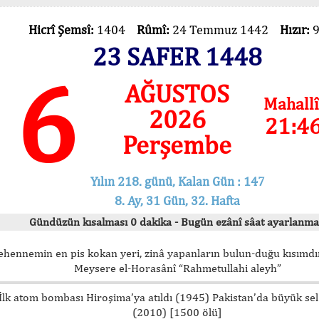
Hicrî Şemsî:
1404
Rûmî:
24 Temmuz 1442
Hızır:
23 SAFER 1448
6
AĞUSTOS
Mahallî
2026
21:4
Perşembe
Yılın 218. günü, Kalan Gün : 147
8. Ay, 31 Gün, 32. Hafta
Gündüzün kısalması 0 dakika - Bugün ezânî sâat ayarlanma
ehennemin en pis kokan yeri, zinâ yapanların bulun-duğu kısımdır
Meysere el-Horasânî “Rahmetullahi aleyh”
İlk atom bombası Hiroşima’ya atıldı (1945) Pakistan’da büyük sel
(2010) [1500 ölü]