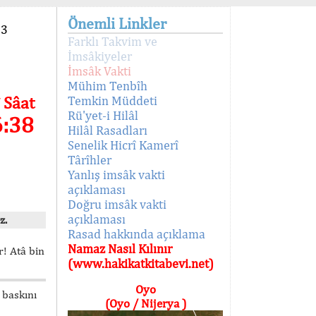
Önemli Linkler
93
Farklı Takvim ve
İmsâkiyeler
İmsâk Vakti
Mühim Tenbîh
 Sâat
Temkin Müddeti
Rü'yet-i Hilâl
6:38
Hilâl Rasadları
Senelik Hicrî Kamerî
Târîhler
Yanlış imsâk vakti
açıklaması
Doğru imsâk vakti
açıklaması
z.
Rasad hakkında açıklama
Namaz Nasıl Kılınır
! Atâ bin
(www.hakikatkitabevi.net)
Oyo
 baskını
(Oyo / Nijerya )