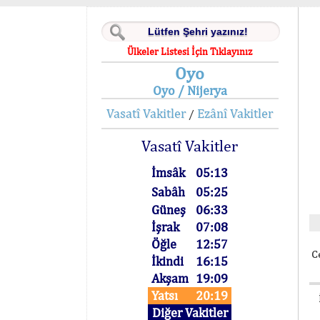
Ülkeler Listesi İçin Tıklayınız
Oyo
Oyo / Nijerya
Vasatî Vakitler
Ezânî Vakitler
/
Vasatî Vakitler
İmsâk
05:13
Sabâh
05:25
Güneş
06:33
İşrak
07:08
Öğle
12:57
C
İkindi
16:15
Akşam
19:09
Yatsı
20:19
Diğer Vakitler