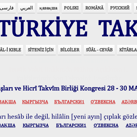
فارسی
العربي
қазақша
POLSKI
ROMÂNĂ
РУССКИЙ
ÜRKİYE TAK
ÂL-İ KIBLE
SİTENİZ İÇİN
BİLGİLER
SÜÂL - CEVÂB
KİTÂBLA
15 Lisânda Namaz Vakitleri
İmsâk Vakti Hakkında Mühim Açıklama !..
Vakitlerimiz Son Teknoloji Hesâbıdır
ları ve Hicrî Takvîm Birliği Kongresi 28 - 30
ЗАҚША
КЫPГЫЗЧA
БЪЛГАРСКИ1
O’ZBEKCHA
AZӘRB
ı hesâb ile değil, hilâlin [yeni ayın] çıplak gözle
ЗАҚША
КЫPГЫЗЧA
БЪЛГАРСКИ1
O’ZBEKCHA
AZӘ