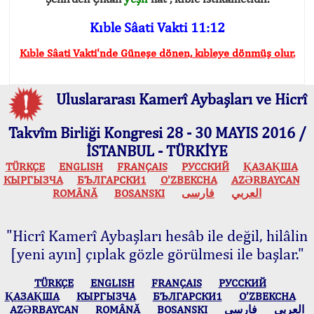
Kıble Sâati Vakti 11:12
Kıble Sâati Vakti'nde Güneşe dönen, kıbleye dönmüş olur.
Uluslararası Kamerî Aybaşları ve Hicrî
Takvîm Birliği Kongresi 28 - 30 MAYIS 2016 /
İSTANBUL - TÜRKİYE
TÜRKÇE
ENGLISH
FRANÇAIS
РУССКИЙ
ҚАЗАҚША
КЫPГЫЗЧA
БЪЛГАРСКИ1
O’ZBEKCHA
AZӘRBAYCAN
ROMÂNĂ
BOSANSKI
فارسی
العربي
"Hicrî Kamerî Aybaşları hesâb ile değil, hilâlin
[yeni ayın] çıplak gözle görülmesi ile başlar."
TÜRKÇE
ENGLISH
FRANÇAIS
РУССКИЙ
ҚАЗАҚША
КЫPГЫЗЧA
БЪЛГАРСКИ1
O’ZBEKCHA
AZӘRBAYCAN
ROMÂNĂ
BOSANSKI
فارسی
العربي