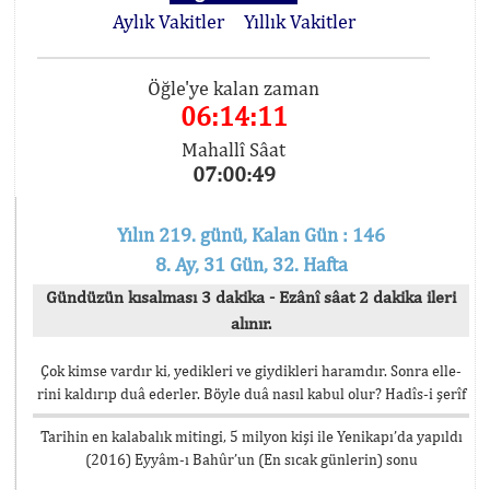
Aylık Vakitler
Yıllık Vakitler
Öğle'ye kalan zaman
06:14:11
Mahallî Sâat
07:00:49
Yılın 219. günü, Kalan Gün : 146
8. Ay, 31 Gün, 32. Hafta
Gündüzün kısalması 3 dakika - Ezânî sâat 2 dakika ileri
alınır.
Çok kimse vardır ki, yedikleri ve giydikleri haramdır. Sonra elle-
rini kaldırıp duâ ederler. Böyle duâ nasıl kabul olur? Hadîs-i şerîf
Tarihin en kalabalık mitingi, 5 milyon kişi ile Yenikapı’da yapıldı
(2016) Eyyâm-ı Bahûr’un (En sıcak günlerin) sonu