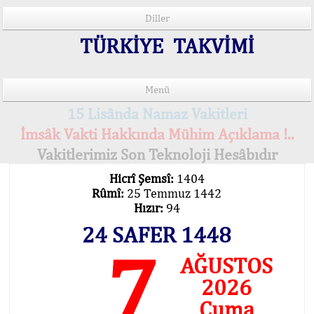
Diller
TÜRKİYE TAKVİMİ
Menü
15 Lisânda Namaz Vakitleri
İmsâk Vakti Hakkında Mühim Açıklama !..
Vakitlerimiz Son Teknoloji Hesâbıdır
Hicrî Şemsî:
1404
Rûmî:
25 Temmuz 1442
Hızır:
94
24 SAFER 1448
7
AĞUSTOS
2026
Cuma