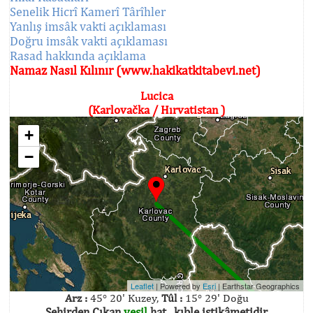
Senelik Hicrî Kamerî Târîhler
Yanlış imsâk vakti açıklaması
Doğru imsâk vakti açıklaması
Rasad hakkında açıklama
Namaz Nasıl Kılınır (www.hakikatkitabevi.net)
Lucica
(Karlovačka / Hırvatistan )
+
−
Leaflet
| Powered by
Esri
|
Earthstar Geographics
Arz :
45° 20' Kuzey,
Tûl :
15° 29' Doğu
Şehirden Çıkan
yeşil
hat , kıble istikâmetidir.