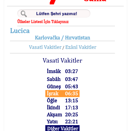
Ülkeler Listesi İçin Tıklayınız
Lucica
Karlovačka / Hırvatistan
Vasatî Vakitler
Ezânî Vakitler
/
Vasatî Vakitler
İmsâk
03:27
Sabâh
03:47
Güneş
05:43
İşrak
06:35
Öğle
13:15
İkindi
17:13
Akşam
20:25
Yatsı
22:21
Diğer Vakitler