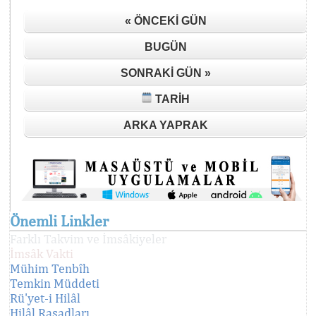
« ÖNCEKI GÜN
BUGÜN
SONRAKI GÜN »
TARIH
ARKA YAPRAK
Önemli Linkler
Farklı Takvim ve İmsâkiyeler
İmsâk Vakti
Mühim Tenbîh
Temkin Müddeti
Rü'yet-i Hilâl
Hilâl Rasadları