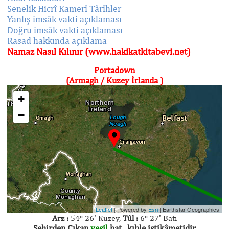
Senelik Hicrî Kamerî Târîhler
Yanlış imsâk vakti açıklaması
Doğru imsâk vakti açıklaması
Rasad hakkında açıklama
Namaz Nasıl Kılınır (www.hakikatkitabevi.net)
Portadown
(Armagh / Kuzey İrlanda )
+
−
Leaflet
| Powered by
Esri
|
Earthstar Geographics
Arz :
54° 26' Kuzey,
Tûl :
6° 27' Batı
Şehirden Çıkan
yeşil
hat , kıble istikâmetidir.