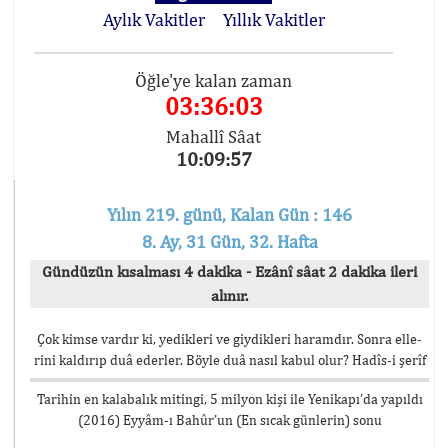
Aylık Vakitler
Yıllık Vakitler
Öğle'ye kalan zaman
03:36:03
Mahallî Sâat
10:09:57
Yılın 219. günü, Kalan Gün : 146
8. Ay, 31 Gün, 32. Hafta
Gündüzün kısalması 4 dakika - Ezânî sâat 2 dakika ileri
alınır.
Çok kimse vardır ki, yedikleri ve giydikleri haramdır. Sonra elle-
rini kaldırıp duâ ederler. Böyle duâ nasıl kabul olur? Hadîs-i şerîf
Tarihin en kalabalık mitingi, 5 milyon kişi ile Yenikapı’da yapıldı
(2016) Eyyâm-ı Bahûr’un (En sıcak günlerin) sonu