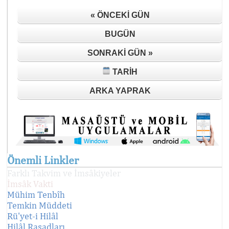
« ÖNCEKI GÜN
BUGÜN
SONRAKI GÜN »
TARIH
ARKA YAPRAK
Önemli Linkler
Farklı Takvim ve İmsâkiyeler
İmsâk Vakti
Mühim Tenbîh
Temkin Müddeti
Rü'yet-i Hilâl
Hilâl Rasadları