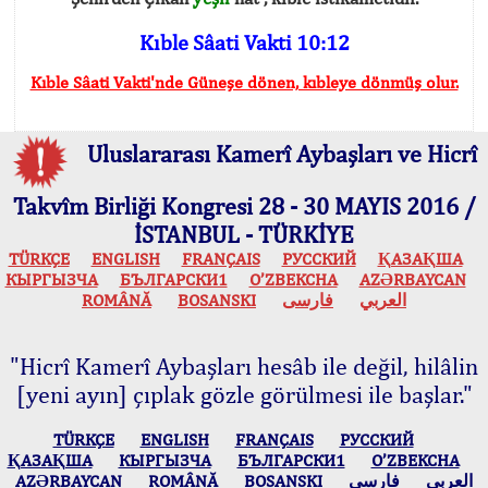
Kıble Sâati Vakti 10:12
Kıble Sâati Vakti'nde Güneşe dönen, kıbleye dönmüş olur.
Uluslararası Kamerî Aybaşları ve Hicrî
Takvîm Birliği Kongresi 28 - 30 MAYIS 2016 /
İSTANBUL - TÜRKİYE
TÜRKÇE
ENGLISH
FRANÇAIS
РУССКИЙ
ҚАЗАҚША
КЫPГЫЗЧA
БЪЛГАРСКИ1
O’ZBEKCHA
AZӘRBAYCAN
ROMÂNĂ
BOSANSKI
فارسی
العربي
"Hicrî Kamerî Aybaşları hesâb ile değil, hilâlin
[yeni ayın] çıplak gözle görülmesi ile başlar."
TÜRKÇE
ENGLISH
FRANÇAIS
РУССКИЙ
ҚАЗАҚША
КЫPГЫЗЧA
БЪЛГАРСКИ1
O’ZBEKCHA
AZӘRBAYCAN
ROMÂNĂ
BOSANSKI
فارسی
العربي