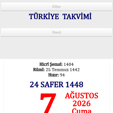
Diller
TÜRKİYE TAKVİMİ
Menü
15 Lisânda Namaz Vakitleri
İmsâk Vakti Hakkında Mühim Açıklama !..
Vakitlerimiz Son Teknoloji Hesâbıdır
Hicrî Şemsî:
1404
Rûmî:
25 Temmuz 1442
Hızır:
94
24 SAFER 1448
7
AĞUSTOS
2026
Cuma