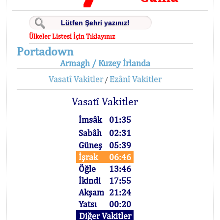
Ülkeler Listesi İçin Tıklayınız
Portadown
Armagh / Kuzey İrlanda
Vasatî Vakitler
Ezânî Vakitler
/
Vasatî Vakitler
İmsâk
01:35
Sabâh
02:31
Güneş
05:39
İşrak
06:46
Öğle
13:46
İkindi
17:55
Akşam
21:24
Yatsı
00:20
Diğer Vakitler