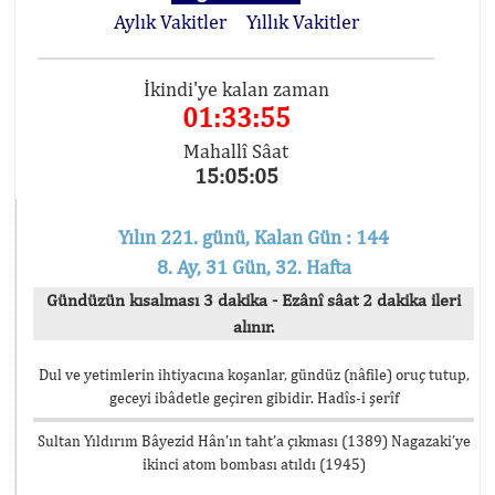
Aylık Vakitler
Yıllık Vakitler
İkindi'ye kalan zaman
01:33:55
Mahallî Sâat
15:05:05
Yılın 221. günü, Kalan Gün : 144
8. Ay, 31 Gün, 32. Hafta
Gündüzün kısalması 3 dakika - Ezânî sâat 2 dakika ileri
alınır.
Dul ve yetimlerin ihtiyacına koşanlar, gündüz (nâfile) oruç tutup,
geceyi ibâdetle geçiren gibidir. Hadîs-i şerîf
Sultan Yıldırım Bâyezid Hân’ın taht’a çıkması (1389) Nagazaki’ye
ikinci atom bombası atıldı (1945)