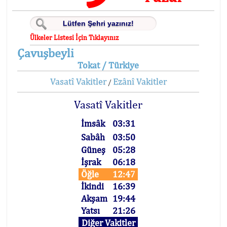
Ülkeler Listesi İçin Tıklayınız
Çavuşbeyli
Tokat / Türkiye
Vasatî Vakitler
Ezânî Vakitler
/
Vasatî Vakitler
İmsâk
03:31
Sabâh
03:50
Güneş
05:28
İşrak
06:18
Öğle
12:47
İkindi
16:39
Akşam
19:44
Yatsı
21:26
Diğer Vakitler