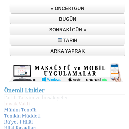
« ÖNCEKI GÜN
BUGÜN
SONRAKI GÜN »
TARIH
ARKA YAPRAK
Önemli Linkler
Farklı Takvim ve İmsâkiyeler
İmsâk Vakti
Mühim Tenbîh
Temkin Müddeti
Rü'yet-i Hilâl
Hilâl Rasadları