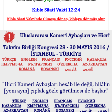
Kıble Sâati Vakti 12:24
Kıble Sâati Vakti'nde Güneşe dönen, kıbleye dönmüş olur.
Uluslararası Kamerî Aybaşları ve Hicrî
Takvîm Birliği Kongresi 28 - 30 MAYIS 2016 /
İSTANBUL - TÜRKİYE
TÜRKÇE
ENGLISH
FRANÇAIS
РУССКИЙ
ҚАЗАҚША
КЫPГЫЗЧA
БЪЛГАРСКИ1
O’ZBEKCHA
AZӘRBAYCAN
ROMÂNĂ
BOSANSKI
فارسی
العربي
"Hicrî Kamerî Aybaşları hesâb ile değil, hilâlin
[yeni ayın] çıplak gözle görülmesi ile başlar."
TÜRKÇE
ENGLISH
FRANÇAIS
РУССКИЙ
ҚАЗАҚША
КЫPГЫЗЧA
БЪЛГАРСКИ1
O’ZBEKCHA
AZӘRBAYCAN
ROMÂNĂ
BOSANSKI
فارسی
العربي