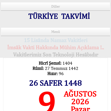
Diller
TÜRKİYE TAKVİMİ
Menü
15 Lisânda Namaz Vakitleri
İmsâk Vakti Hakkında Mühim Açıklama !..
Vakitlerimiz Son Teknoloji Hesâbıdır
Hicrî Şemsî:
1404
Rûmî:
27 Temmuz 1442
Hızır:
96
26 SAFER 1448
9
AĞUSTOS
2026
Pazar