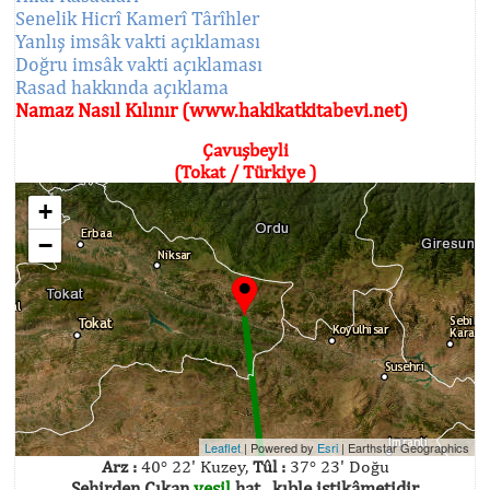
Senelik Hicrî Kamerî Târîhler
Yanlış imsâk vakti açıklaması
Doğru imsâk vakti açıklaması
Rasad hakkında açıklama
Namaz Nasıl Kılınır (www.hakikatkitabevi.net)
Çavuşbeyli
(Tokat / Türkiye )
+
−
Leaflet
| Powered by
Esri
|
Earthstar Geographics
Arz :
40° 22' Kuzey,
Tûl :
37° 23' Doğu
Şehirden Çıkan
yeşil
hat , kıble istikâmetidir.