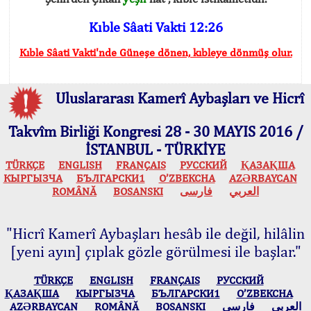
Kıble Sâati Vakti 12:26
Kıble Sâati Vakti'nde Güneşe dönen, kıbleye dönmüş olur.
Uluslararası Kamerî Aybaşları ve Hicrî
Takvîm Birliği Kongresi 28 - 30 MAYIS 2016 /
İSTANBUL - TÜRKİYE
TÜRKÇE
ENGLISH
FRANÇAIS
РУССКИЙ
ҚАЗАҚША
КЫPГЫЗЧA
БЪЛГАРСКИ1
O’ZBEKCHA
AZӘRBAYCAN
ROMÂNĂ
BOSANSKI
فارسی
العربي
"Hicrî Kamerî Aybaşları hesâb ile değil, hilâlin
[yeni ayın] çıplak gözle görülmesi ile başlar."
TÜRKÇE
ENGLISH
FRANÇAIS
РУССКИЙ
ҚАЗАҚША
КЫPГЫЗЧA
БЪЛГАРСКИ1
O’ZBEKCHA
AZӘRBAYCAN
ROMÂNĂ
BOSANSKI
فارسی
العربي