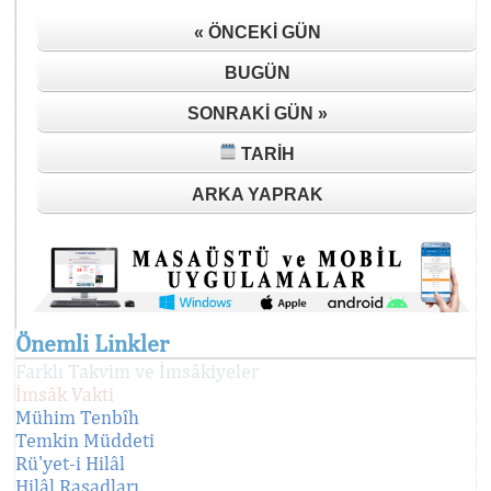
« ÖNCEKI GÜN
BUGÜN
SONRAKI GÜN »
TARIH
ARKA YAPRAK
Önemli Linkler
Farklı Takvim ve İmsâkiyeler
İmsâk Vakti
Mühim Tenbîh
Temkin Müddeti
Rü'yet-i Hilâl
Hilâl Rasadları