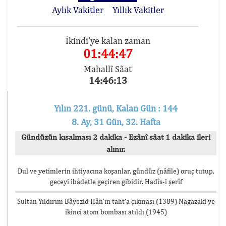
Aylık Vakitler
Yıllık Vakitler
İkindi'ye kalan zaman
01:44:47
Mahallî Sâat
14:46:13
Yılın 221. günü, Kalan Gün : 144
8. Ay, 31 Gün, 32. Hafta
Gündüzün kısalması 2 dakika - Ezânî sâat 1 dakika ileri
alınır.
Dul ve yetimlerin ihtiyacına koşanlar, gündüz (nâfile) oruç tutup,
geceyi ibâdetle geçiren gibidir. Hadîs-i şerîf
Sultan Yıldırım Bâyezid Hân’ın taht’a çıkması (1389) Nagazaki’ye
ikinci atom bombası atıldı (1945)