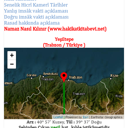
Senelik Hicrî Kamerî Târîhler
Yanlış imsâk vakti açıklaması
Doğru imsâk vakti açıklaması
Rasad hakkında açıklama
Namaz Nasıl Kılınır (www.hakikatkitabevi.net)
Yeşiltepe
(Trabzon / Türkiye )
+
−
Leaflet
| Powered by
Esri
|
Earthstar Geographics
Arz :
40° 57' Kuzey,
Tûl :
39° 37' Doğu
Şehirden Çıkan
yeşil
hat , kıble istikâmetidir.