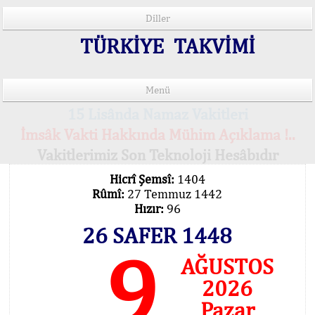
Diller
TÜRKİYE TAKVİMİ
Menü
15 Lisânda Namaz Vakitleri
İmsâk Vakti Hakkında Mühim Açıklama !..
Vakitlerimiz Son Teknoloji Hesâbıdır
Hicrî Şemsî:
1404
Rûmî:
27 Temmuz 1442
Hızır:
96
26 SAFER 1448
9
AĞUSTOS
2026
Pazar