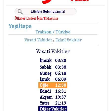
Ülkeler Listesi İçin Tıklayınız
Yeşiltepe
Trabzon / Türkiye
Vasatî Vakitler
Ezânî Vakitler
/
Vasatî Vakitler
İmsâk
03:20
Sabâh
03:38
Güneş
05:18
İşrak
06:09
Öğle
12:38
İkindi
16:31
Akşam
19:37
Yatsı
21:19
Diğer Vakitler