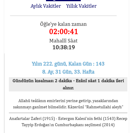
Aylık Vakitler
Yıllık Vakitler
Öğle'ye kalan zaman
02:00:41
Mahallî Sâat
10:38:19
Yılın 222. günü, Kalan Gün : 143
8. Ay, 31 Gün, 33. Hafta
Gündüzün kısalması 2 dakika - Ezânî sâat 1 dakika ileri
alınır.
Allahü teâlânın emirlerini yerine getirip, yasaklarından
sakınmayı ganîmet bilmelidir. Kâzerûnî “Rahmetullahi aleyh”
Anafartalar Zaferi (1915) - Estergon Kalesi’nin fethi (1543) Recep
Tayyip Erdoğan’ın Cumhurbaşkanı seçilmesi (2014)