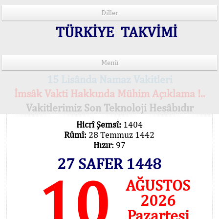
Diller
TÜRKİYE TAKVİMİ
Menü
15 Lisânda Namaz Vakitleri
İmsâk Vakti Hakkında Mühim Açıklama !..
Vakitlerimiz Son Teknoloji Hesâbıdır
Hicrî Şemsî:
1404
Rûmî:
28 Temmuz 1442
Hızır:
97
27 SAFER 1448
10
AĞUSTOS
2026
Pazartesi