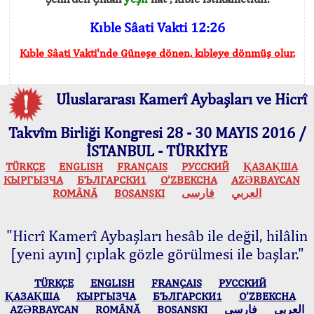
Kıble Sâati Vakti 12:26
Kıble Sâati Vakti'nde Güneşe dönen, kıbleye dönmüş olur.
Uluslararası Kamerî Aybaşları ve Hicrî
Takvîm Birliği Kongresi 28 - 30 MAYIS 2016 /
İSTANBUL - TÜRKİYE
TÜRKÇE
ENGLISH
FRANÇAIS
РУССКИЙ
ҚАЗАҚША
КЫPГЫЗЧA
БЪЛГАРСКИ1
O’ZBEKCHA
AZӘRBAYCAN
ROMÂNĂ
BOSANSKI
فارسی
العربي
"Hicrî Kamerî Aybaşları hesâb ile değil, hilâlin
[yeni ayın] çıplak gözle görülmesi ile başlar."
TÜRKÇE
ENGLISH
FRANÇAIS
РУССКИЙ
ҚАЗАҚША
КЫPГЫЗЧA
БЪЛГАРСКИ1
O’ZBEKCHA
AZӘRBAYCAN
ROMÂNĂ
BOSANSKI
فارسی
العربي