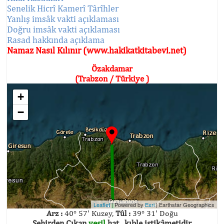
Senelik Hicrî Kamerî Târîhler
Yanlış imsâk vakti açıklaması
Doğru imsâk vakti açıklaması
Rasad hakkında açıklama
Namaz Nasıl Kılınır (www.hakikatkitabevi.net)
Özakdamar
(Trabzon / Türkiye )
+
−
Leaflet
| Powered by
Esri
|
Earthstar Geographics
Arz :
40° 57' Kuzey,
Tûl :
39° 31' Doğu
Şehirden Çıkan
yeşil
hat , kıble istikâmetidir.