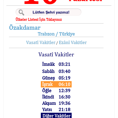
Ülkeler Listesi İçin Tıklayınız
Özakdamar
Trabzon / Türkiye
Vasatî Vakitler
Ezânî Vakitler
/
Vasatî Vakitler
İmsâk
03:21
Sabâh
03:40
Güneş
05:19
İşrak
06:10
Öğle
12:39
İkindi
16:30
Akşam
19:36
Yatsı
21:18
Diğer Vakitler