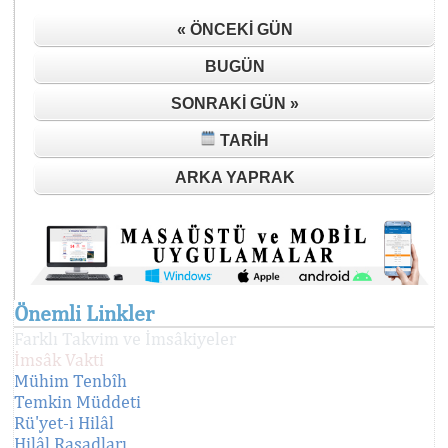
« ÖNCEKI GÜN
BUGÜN
SONRAKI GÜN »
TARIH
ARKA YAPRAK
Önemli Linkler
Farklı Takvim ve İmsâkiyeler
İmsâk Vakti
Mühim Tenbîh
Temkin Müddeti
Rü'yet-i Hilâl
Hilâl Rasadları