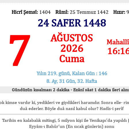
Hicrî Şemsî:
1404
Rûmî:
25 Temmuz 1442
Hızır:
24 SAFER 1448
7
AĞUSTOS
Mahallî
2026
16:1
Cuma
Yılın 219. günü, Kalan Gün : 146
8. Ay, 31 Gün, 32. Hafta
Gündüzün kısalması 2 dakika - Ezânî sâat 1 dakika ileri alını
ok kimse vardır ki, yedikleri ve giydikleri haramdır. Sonra elle- rin
duâ ederler. Böyle duâ nasıl kabul olur? Hadîs-i şerîf
Tarihin en kalabalık mitingi, 5 milyon kişi ile Yenikapı’da yapıldı
Eyyâm-ı Bahûr’un (En sıcak günlerin) sonu