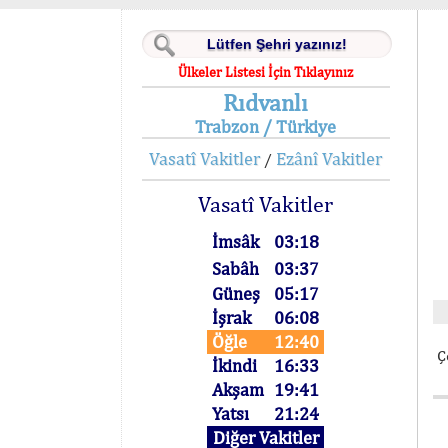
Ülkeler Listesi İçin Tıklayınız
Rıdvanlı
Trabzon / Türkiye
Vasatî Vakitler
Ezânî Vakitler
/
Vasatî Vakitler
İmsâk
03:18
Sabâh
03:37
Güneş
05:17
İşrak
06:08
Öğle
12:40
Ç
İkindi
16:33
Akşam
19:41
Yatsı
21:24
Diğer Vakitler