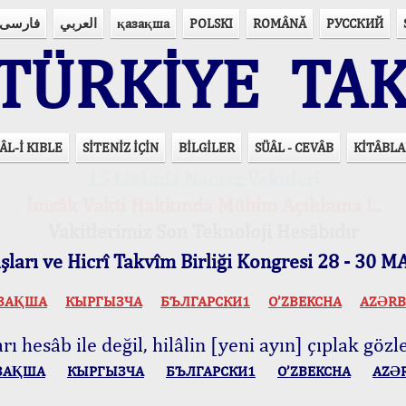
فارسی
العربي
қазақша
POLSKI
ROMÂNĂ
РУССКИЙ
ÜRKİYE TAK
ÂL-İ KIBLE
SİTENİZ İÇİN
BİLGİLER
SÜÂL - CEVÂB
KİTÂBLA
15 Lisânda Namaz Vakitleri
İmsâk Vakti Hakkında Mühim Açıklama !..
Vakitlerimiz Son Teknoloji Hesâbıdır
ları ve Hicrî Takvîm Birliği Kongresi 28 - 30
ЗАҚША
КЫPГЫЗЧA
БЪЛГАРСКИ1
O’ZBEKCHA
AZӘRB
ı hesâb ile değil, hilâlin [yeni ayın] çıplak gözle
ЗАҚША
КЫPГЫЗЧA
БЪЛГАРСКИ1
O’ZBEKCHA
AZӘ