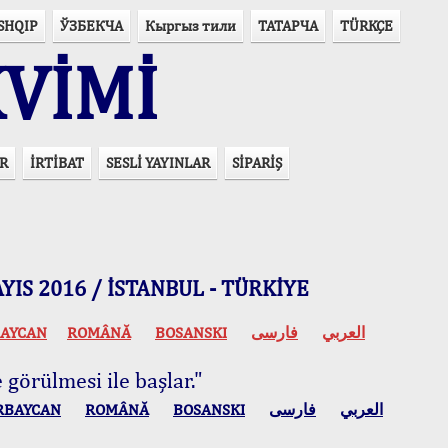
SHQIP
ЎЗБЕКЧА
Кыргыз тили
ТАТАРЧА
TÜRKÇE
VİMİ
R
İRTİBAT
SESLİ YAYINLAR
SİPARİŞ
 MAYIS 2016 / İSTANBUL - TÜRKİYE
AYCAN
ROMÂNĂ
BOSANSKI
فارسی
العربي
 görülmesi ile başlar."
RBAYCAN
ROMÂNĂ
BOSANSKI
فارسی
العربي