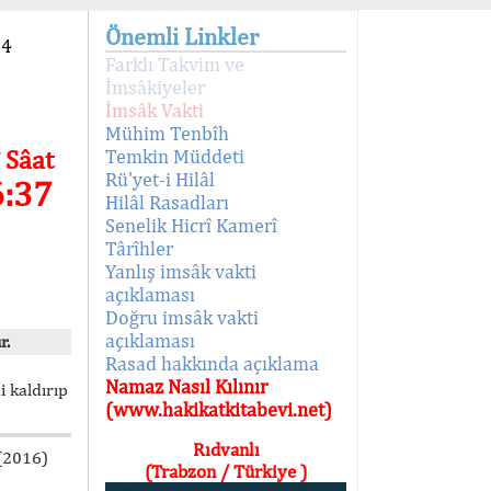
Önemli Linkler
94
Farklı Takvim ve
İmsâkiyeler
İmsâk Vakti
Mühim Tenbîh
 Sâat
Temkin Müddeti
Rü'yet-i Hilâl
6:37
Hilâl Rasadları
Senelik Hicrî Kamerî
Târîhler
Yanlış imsâk vakti
açıklaması
Doğru imsâk vakti
açıklaması
r.
Rasad hakkında açıklama
Namaz Nasıl Kılınır
i kaldırıp
(www.hakikatkitabevi.net)
Rıdvanlı
 (2016)
(Trabzon / Türkiye )