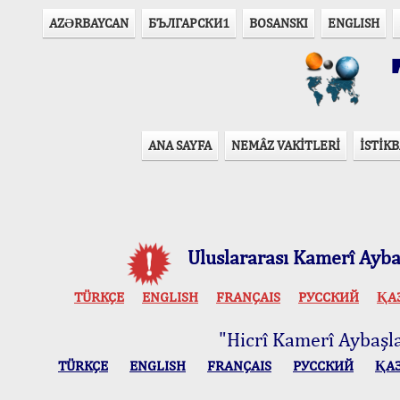
AZӘRBAYCAN
БЪЛГАРСКИ1
BOSANSKI
ENGLISH
T
ANA SAYFA
NEMÂZ VAKİTLERİ
İSTİKB
Uluslararası Kamerî Aybaş
TÜRKÇE
ENGLISH
FRANÇAIS
РУССКИЙ
ҚА
"Hicrî Kamerî Aybaşlar
TÜRKÇE
ENGLISH
FRANÇAIS
РУССКИЙ
ҚА