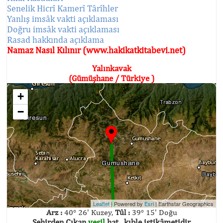
Senelik Hicrî Kamerî Târîhler
Yanlış imsâk vakti açıklaması
Doğru imsâk vakti açıklaması
Rasad hakkında açıklama
Namaz Nasıl Kılınır (www.hakikatkitabevi.net)
Yalınkavak
(Gümüşhane / Türkiye )
+
−
Leaflet
| Powered by
Esri
|
Earthstar Geographics
Arz :
40° 26' Kuzey,
Tûl :
39° 15' Doğu
Şehirden Çıkan
yeşil
hat , kıble istikâmetidir.