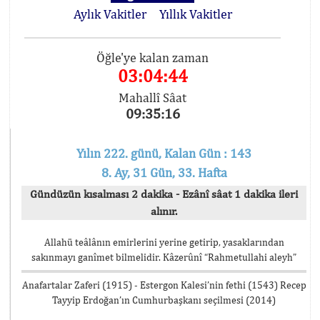
Aylık Vakitler
Yıllık Vakitler
Öğle'ye kalan zaman
03:04:44
Mahallî Sâat
09:35:16
Yılın 222. günü, Kalan Gün : 143
8. Ay, 31 Gün, 33. Hafta
Gündüzün kısalması 2 dakika - Ezânî sâat 1 dakika ileri
alınır.
Allahü teâlânın emirlerini yerine getirip, yasaklarından
sakınmayı ganîmet bilmelidir. Kâzerûnî “Rahmetullahi aleyh”
Anafartalar Zaferi (1915) - Estergon Kalesi’nin fethi (1543) Recep
Tayyip Erdoğan’ın Cumhurbaşkanı seçilmesi (2014)