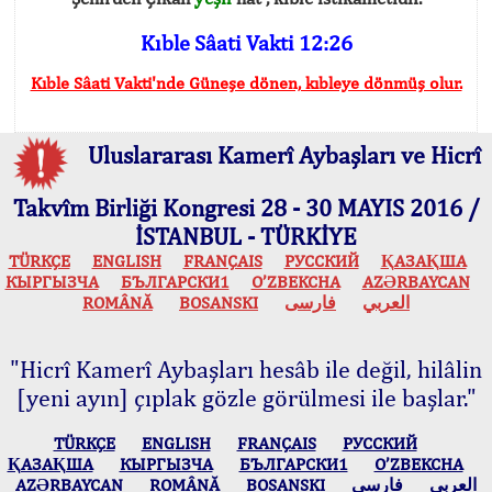
Kıble Sâati Vakti 12:26
Kıble Sâati Vakti'nde Güneşe dönen, kıbleye dönmüş olur.
Uluslararası Kamerî Aybaşları ve Hicrî
Takvîm Birliği Kongresi 28 - 30 MAYIS 2016 /
İSTANBUL - TÜRKİYE
TÜRKÇE
ENGLISH
FRANÇAIS
РУССКИЙ
ҚАЗАҚША
КЫPГЫЗЧA
БЪЛГАРСКИ1
O’ZBEKCHA
AZӘRBAYCAN
ROMÂNĂ
BOSANSKI
فارسی
العربي
"Hicrî Kamerî Aybaşları hesâb ile değil, hilâlin
[yeni ayın] çıplak gözle görülmesi ile başlar."
TÜRKÇE
ENGLISH
FRANÇAIS
РУССКИЙ
ҚАЗАҚША
КЫPГЫЗЧA
БЪЛГАРСКИ1
O’ZBEKCHA
AZӘRBAYCAN
ROMÂNĂ
BOSANSKI
فارسی
العربي