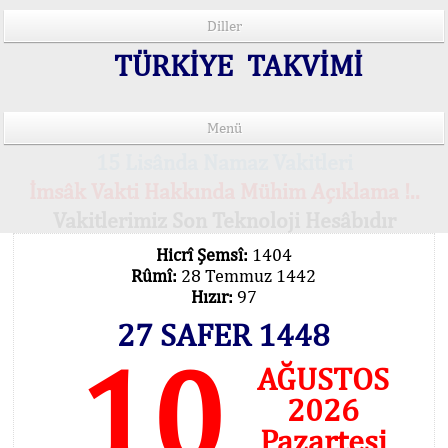
Diller
TÜRKİYE TAKVİMİ
Menü
15 Lisânda Namaz Vakitleri
İmsâk Vakti Hakkında Mühim Açıklama !..
Vakitlerimiz Son Teknoloji Hesâbıdır
Hicrî Şemsî:
1404
Rûmî:
28 Temmuz 1442
Hızır:
97
27 SAFER 1448
10
AĞUSTOS
2026
Pazartesi