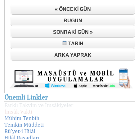
« ÖNCEKI GÜN
BUGÜN
SONRAKI GÜN »
TARIH
ARKA YAPRAK
Önemli Linkler
Farklı Takvim ve İmsâkiyeler
İmsâk Vakti
Mühim Tenbîh
Temkin Müddeti
Rü'yet-i Hilâl
Hilâl Rasadları