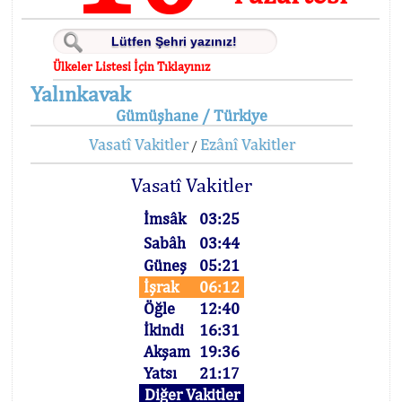
Ülkeler Listesi İçin Tıklayınız
Yalınkavak
Gümüşhane / Türkiye
Vasatî Vakitler
Ezânî Vakitler
/
Vasatî Vakitler
İmsâk
03:25
Sabâh
03:44
Güneş
05:21
İşrak
06:12
Öğle
12:40
İkindi
16:31
Akşam
19:36
Yatsı
21:17
Diğer Vakitler