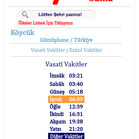
Ülkeler Listesi İçin Tıklayınız
Köycük
Gümüşhane / Türkiye
Vasatî Vakitler
Ezânî Vakitler
/
Vasatî Vakitler
İmsâk
03:21
Sabâh
03:40
Güneş
05:18
İşrak
06:09
Öğle
12:39
İkindi
16:31
Akşam
19:38
Yatsı
21:20
Diğer Vakitler