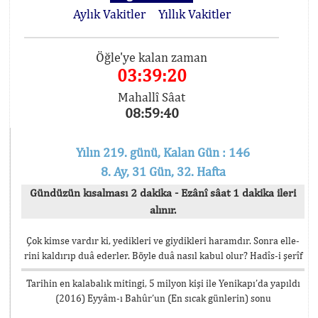
Aylık Vakitler
Yıllık Vakitler
Öğle'ye kalan zaman
03:39:20
Mahallî Sâat
08:59:40
Yılın 219. günü, Kalan Gün : 146
8. Ay, 31 Gün, 32. Hafta
Gündüzün kısalması 2 dakika - Ezânî sâat 1 dakika ileri
alınır.
Çok kimse vardır ki, yedikleri ve giydikleri haramdır. Sonra elle-
rini kaldırıp duâ ederler. Böyle duâ nasıl kabul olur? Hadîs-i şerîf
Tarihin en kalabalık mitingi, 5 milyon kişi ile Yenikapı’da yapıldı
(2016) Eyyâm-ı Bahûr’un (En sıcak günlerin) sonu