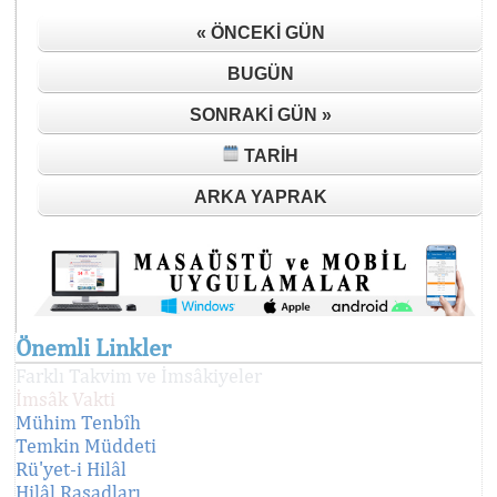
« ÖNCEKI GÜN
BUGÜN
SONRAKI GÜN »
TARIH
ARKA YAPRAK
Önemli Linkler
Farklı Takvim ve İmsâkiyeler
İmsâk Vakti
Mühim Tenbîh
Temkin Müddeti
Rü'yet-i Hilâl
Hilâl Rasadları