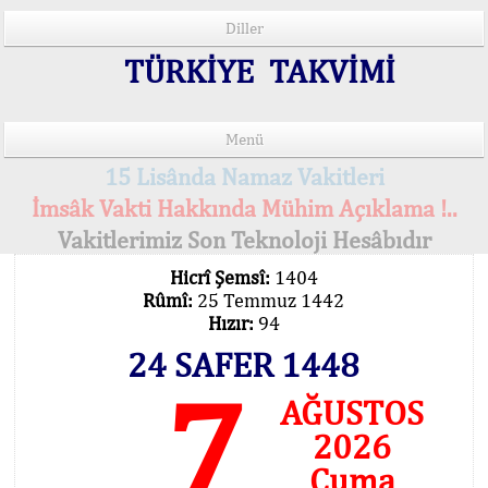
Diller
TÜRKİYE TAKVİMİ
Menü
15 Lisânda Namaz Vakitleri
İmsâk Vakti Hakkında Mühim Açıklama !..
Vakitlerimiz Son Teknoloji Hesâbıdır
Hicrî Şemsî:
1404
Rûmî:
25 Temmuz 1442
Hızır:
94
24 SAFER 1448
7
AĞUSTOS
2026
Cuma