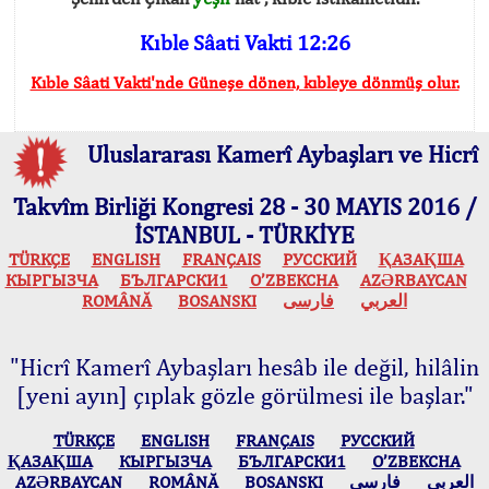
Kıble Sâati Vakti 12:26
Kıble Sâati Vakti'nde Güneşe dönen, kıbleye dönmüş olur.
Uluslararası Kamerî Aybaşları ve Hicrî
Takvîm Birliği Kongresi 28 - 30 MAYIS 2016 /
İSTANBUL - TÜRKİYE
TÜRKÇE
ENGLISH
FRANÇAIS
РУССКИЙ
ҚАЗАҚША
КЫPГЫЗЧA
БЪЛГАРСКИ1
O’ZBEKCHA
AZӘRBAYCAN
ROMÂNĂ
BOSANSKI
فارسی
العربي
"Hicrî Kamerî Aybaşları hesâb ile değil, hilâlin
[yeni ayın] çıplak gözle görülmesi ile başlar."
TÜRKÇE
ENGLISH
FRANÇAIS
РУССКИЙ
ҚАЗАҚША
КЫPГЫЗЧA
БЪЛГАРСКИ1
O’ZBEKCHA
AZӘRBAYCAN
ROMÂNĂ
BOSANSKI
فارسی
العربي