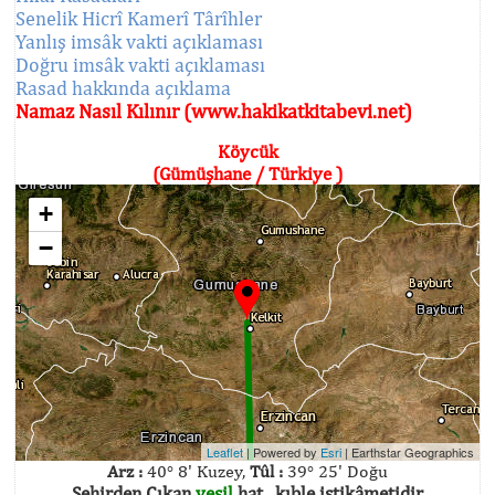
Senelik Hicrî Kamerî Târîhler
Yanlış imsâk vakti açıklaması
Doğru imsâk vakti açıklaması
Rasad hakkında açıklama
Namaz Nasıl Kılınır (www.hakikatkitabevi.net)
Köycük
(Gümüşhane / Türkiye )
+
−
Leaflet
| Powered by
Esri
|
Earthstar Geographics
Arz :
40° 8' Kuzey,
Tûl :
39° 25' Doğu
Şehirden Çıkan
yeşil
hat , kıble istikâmetidir.