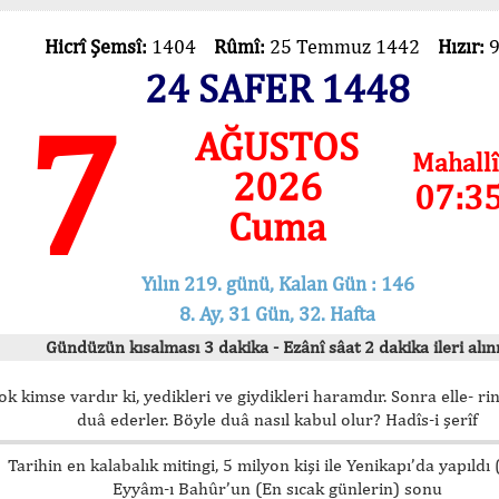
Hicrî Şemsî:
1404
Rûmî:
25 Temmuz 1442
Hızır:
24 SAFER 1448
7
AĞUSTOS
Mahallî
2026
07:3
Cuma
Yılın 219. günü, Kalan Gün : 146
8. Ay, 31 Gün, 32. Hafta
Gündüzün kısalması 3 dakika - Ezânî sâat 2 dakika ileri alını
ok kimse vardır ki, yedikleri ve giydikleri haramdır. Sonra elle- rin
duâ ederler. Böyle duâ nasıl kabul olur? Hadîs-i şerîf
Tarihin en kalabalık mitingi, 5 milyon kişi ile Yenikapı’da yapıldı
Eyyâm-ı Bahûr’un (En sıcak günlerin) sonu