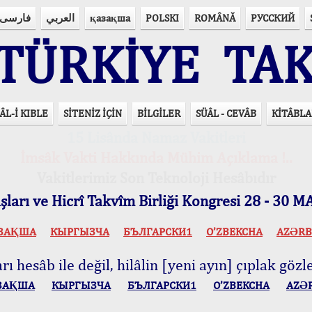
فارسی
العربي
қазақша
POLSKI
ROMÂNĂ
РУССКИЙ
ÜRKİYE TAK
ÂL-İ KIBLE
SİTENİZ İÇİN
BİLGİLER
SÜÂL - CEVÂB
KİTÂBLA
15 Lisânda Namaz Vakitleri
İmsâk Vakti Hakkında Mühim Açıklama !..
Vakitlerimiz Son Teknoloji Hesâbıdır
ları ve Hicrî Takvîm Birliği Kongresi 28 - 30
ЗАҚША
КЫPГЫЗЧA
БЪЛГАРСКИ1
O’ZBEKCHA
AZӘRB
ı hesâb ile değil, hilâlin [yeni ayın] çıplak gözle
ЗАҚША
КЫPГЫЗЧA
БЪЛГАРСКИ1
O’ZBEKCHA
AZӘ