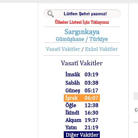
Ülkeler Listesi İçin Tıklayınız
Sargınkaya
Gümüşhane / Türkiye
Vasatî Vakitler
Ezânî Vakitler
/
Vasatî Vakitler
İmsâk
03:19
Sabâh
03:38
Güneş
05:17
İşrak
06:07
Öğle
12:38
Ç
İkindi
16:30
Akşam
19:37
Yatsı
21:19
Diğer Vakitler