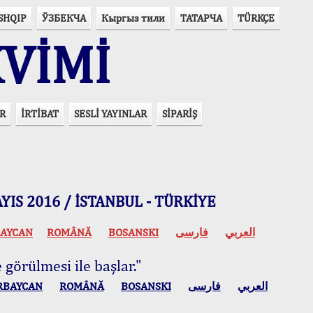
SHQIP
ЎЗБЕКЧА
Кыргыз тили
ТАТАРЧА
TÜRKÇE
VİMİ
R
İRTİBAT
SESLİ YAYINLAR
SİPARİŞ
 MAYIS 2016 / İSTANBUL - TÜRKİYE
AYCAN
ROMÂNĂ
BOSANSKI
فارسی
العربي
 görülmesi ile başlar."
RBAYCAN
ROMÂNĂ
BOSANSKI
فارسی
العربي