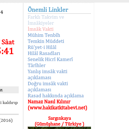
Önemli Linkler
94
Farklı Takvim ve
İmsâkiyeler
İmsâk Vakti
Mühim Tenbîh
 Sâat
Temkin Müddeti
Rü'yet-i Hilâl
5:41
Hilâl Rasadları
Senelik Hicrî Kamerî
Târîhler
Yanlış imsâk vakti
açıklaması
Doğru imsâk vakti
açıklaması
r.
Rasad hakkında açıklama
Namaz Nasıl Kılınır
i kaldırıp
(www.hakikatkitabevi.net)
Sargınkaya
 (2016)
(Gümüşhane / Türkiye )