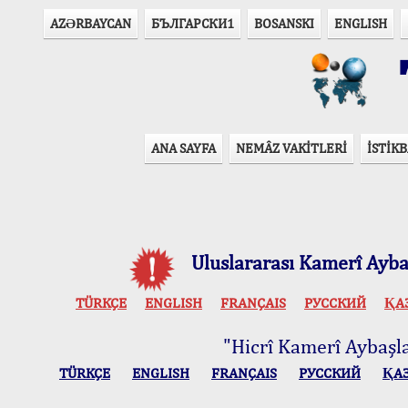
AZӘRBAYCAN
БЪЛГАРСКИ1
BOSANSKI
ENGLISH
T
ANA SAYFA
NEMÂZ VAKİTLERİ
İSTİKB
Uluslararası Kamerî Aybaş
TÜRKÇE
ENGLISH
FRANÇAIS
РУССКИЙ
ҚА
"Hicrî Kamerî Aybaşlar
TÜRKÇE
ENGLISH
FRANÇAIS
РУССКИЙ
ҚА