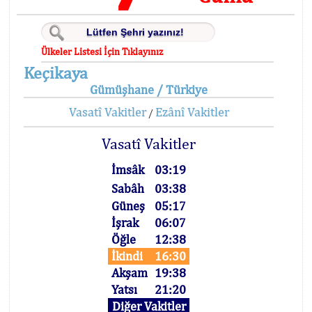
Ülkeler Listesi İçin Tıklayınız
Keçikaya
Gümüşhane / Türkiye
Vasatî Vakitler
Ezânî Vakitler
/
Vasatî Vakitler
İmsâk
03:19
Sabâh
03:38
Güneş
05:17
İşrak
06:07
Öğle
12:38
İkindi
16:30
Akşam
19:38
Yatsı
21:20
Diğer Vakitler