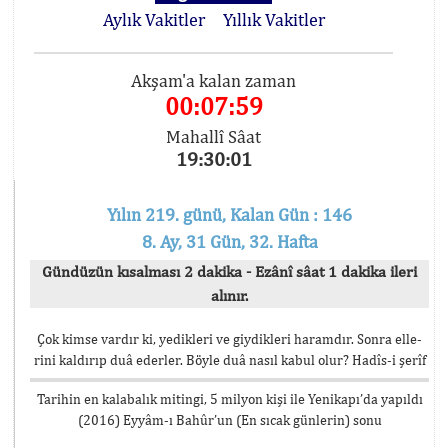
Aylık Vakitler
Yıllık Vakitler
Akşam'a kalan zaman
00:07:59
Mahallî Sâat
19:30:01
Yılın 219. günü, Kalan Gün : 146
8. Ay, 31 Gün, 32. Hafta
Gündüzün kısalması 2 dakika - Ezânî sâat 1 dakika ileri
alınır.
Çok kimse vardır ki, yedikleri ve giydikleri haramdır. Sonra elle-
rini kaldırıp duâ ederler. Böyle duâ nasıl kabul olur? Hadîs-i şerîf
Tarihin en kalabalık mitingi, 5 milyon kişi ile Yenikapı’da yapıldı
(2016) Eyyâm-ı Bahûr’un (En sıcak günlerin) sonu