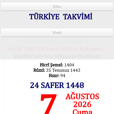
Diller
TÜRKİYE TAKVİMİ
Menü
15 Lisânda Namaz Vakitleri
İmsâk Vakti Hakkında Mühim Açıklama !..
Vakitlerimiz Son Teknoloji Hesâbıdır
Hicrî Şemsî:
1404
Rûmî:
25 Temmuz 1442
Hızır:
94
24 SAFER 1448
7
AĞUSTOS
2026
Cuma