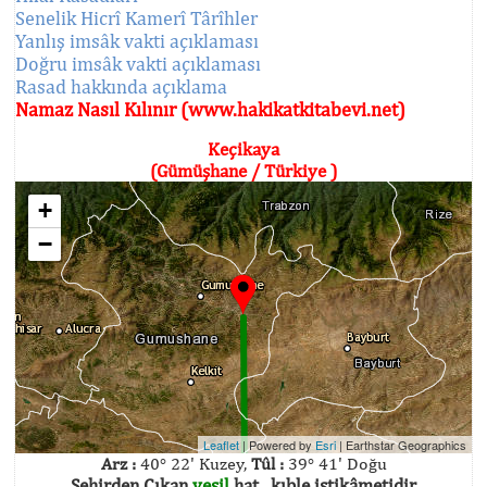
Senelik Hicrî Kamerî Târîhler
Yanlış imsâk vakti açıklaması
Doğru imsâk vakti açıklaması
Rasad hakkında açıklama
Namaz Nasıl Kılınır (www.hakikatkitabevi.net)
Keçikaya
(Gümüşhane / Türkiye )
+
−
Leaflet
| Powered by
Esri
|
Earthstar Geographics
Arz :
40° 22' Kuzey,
Tûl :
39° 41' Doğu
Şehirden Çıkan
yeşil
hat , kıble istikâmetidir.