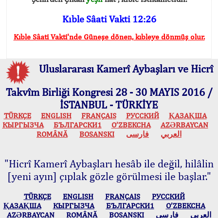
Kıble Sâati Vakti 12:26
Kıble Sâati Vakti'nde Güneşe dönen, kıbleye dönmüş olur.
Uluslararası Kamerî Aybaşları ve Hicrî
Takvîm Birliği Kongresi 28 - 30 MAYIS 2016 /
İSTANBUL - TÜRKİYE
TÜRKÇE
ENGLISH
FRANÇAIS
РУССКИЙ
ҚАЗАҚША
КЫPГЫЗЧA
БЪЛГАРСКИ1
O’ZBEKCHA
AZӘRBAYCAN
ROMÂNĂ
BOSANSKI
فارسی
العربي
"Hicrî Kamerî Aybaşları hesâb ile değil, hilâlin
[yeni ayın] çıplak gözle görülmesi ile başlar."
TÜRKÇE
ENGLISH
FRANÇAIS
РУССКИЙ
ҚАЗАҚША
КЫPГЫЗЧA
БЪЛГАРСКИ1
O’ZBEKCHA
AZӘRBAYCAN
ROMÂNĂ
BOSANSKI
فارسی
العربي