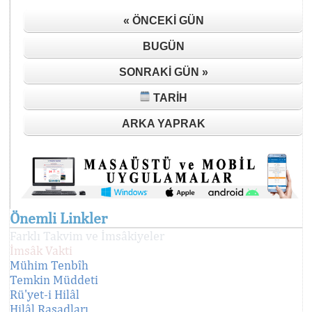
« ÖNCEKI GÜN
BUGÜN
SONRAKI GÜN »
TARIH
ARKA YAPRAK
Önemli Linkler
Farklı Takvim ve İmsâkiyeler
İmsâk Vakti
Mühim Tenbîh
Temkin Müddeti
Rü'yet-i Hilâl
Hilâl Rasadları