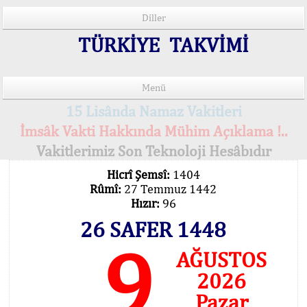
Diller
TÜRKİYE TAKVİMİ
Menü
15 Lisânda Namaz Vakitleri
İmsâk Vakti Hakkında Mühim Açıklama !..
Vakitlerimiz Son Teknoloji Hesâbıdır
Hicrî Şemsî:
1404
Rûmî:
27 Temmuz 1442
Hızır:
96
26 SAFER 1448
9
AĞUSTOS
2026
Pazar