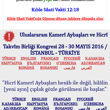
Kıble Sâati Vakti 12:18
Kıble Sâati Vakti'nde Güneşe dönen, kıbleye dönmüş olur.
Uluslararası Kamerî Aybaşları ve Hicrî
Takvîm Birliği Kongresi 28 - 30 MAYIS 2016 /
İSTANBUL - TÜRKİYE
TÜRKÇE
ENGLISH
FRANÇAIS
РУССКИЙ
ҚАЗАҚША
КЫPГЫЗЧA
БЪЛГАРСКИ1
O’ZBEKCHA
AZӘRBAYCAN
ROMÂNĂ
BOSANSKI
فارسی
العربي
"Hicrî Kamerî Aybaşları hesâb ile değil, hilâlin
[yeni ayın] çıplak gözle görülmesi ile başlar."
TÜRKÇE
ENGLISH
FRANÇAIS
РУССКИЙ
ҚАЗАҚША
КЫPГЫЗЧA
БЪЛГАРСКИ1
O’ZBEKCHA
AZӘRBAYCAN
ROMÂNĂ
BOSANSKI
فارسی
العربي