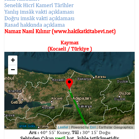
Senelik Hicrî Kamerî Târîhler
Yanlış imsâk vakti açıklaması
Doğru imsâk vakti açıklaması
Rasad hakkında açıklama
Namaz Nasıl Kılınır (www.hakikatkitabevi.net)
Kaymaz
(Kocaeli / Türkiye )
+
−
Leaflet
| Powered by
Esri
|
Earthstar Geographics
Arz :
40° 55' Kuzey,
Tûl :
30° 15' Doğu
Şehirden Çıkan
yeşil
hat , kıble istikâmetidir.