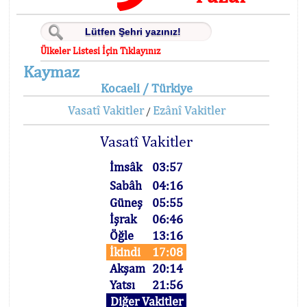
Ülkeler Listesi İçin Tıklayınız
Kaymaz
Kocaeli / Türkiye
Vasatî Vakitler
Ezânî Vakitler
/
Vasatî Vakitler
İmsâk
03:57
Sabâh
04:16
Güneş
05:55
İşrak
06:46
Öğle
13:16
İkindi
17:08
Akşam
20:14
Yatsı
21:56
Diğer Vakitler