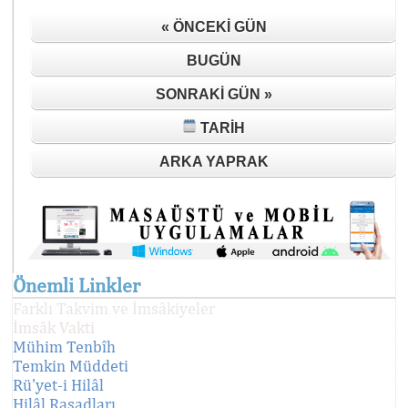
« ÖNCEKI GÜN
BUGÜN
SONRAKI GÜN »
TARIH
ARKA YAPRAK
Önemli Linkler
Farklı Takvim ve İmsâkiyeler
İmsâk Vakti
Mühim Tenbîh
Temkin Müddeti
Rü'yet-i Hilâl
Hilâl Rasadları