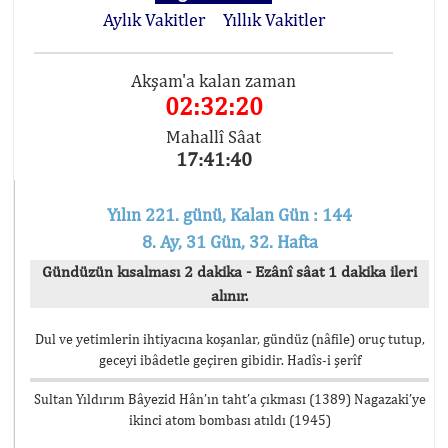
Aylık Vakitler
Yıllık Vakitler
Akşam'a kalan zaman
02:32:20
Mahallî Sâat
17:41:40
Yılın 221. günü, Kalan Gün : 144
8. Ay, 31 Gün, 32. Hafta
Gündüzün kısalması 2 dakika - Ezânî sâat 1 dakika ileri
alınır.
Dul ve yetimlerin ihtiyacına koşanlar, gündüz (nâfile) oruç tutup,
geceyi ibâdetle geçiren gibidir. Hadîs-i şerîf
Sultan Yıldırım Bâyezid Hân’ın taht’a çıkması (1389) Nagazaki’ye
ikinci atom bombası atıldı (1945)