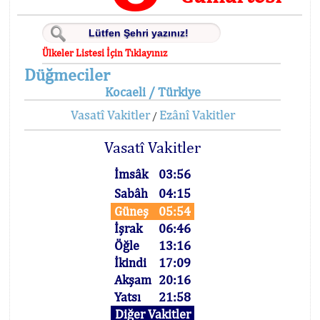
Ülkeler Listesi İçin Tıklayınız
Düğmeciler
Kocaeli / Türkiye
Vasatî Vakitler
Ezânî Vakitler
/
Vasatî Vakitler
İmsâk
03:56
Sabâh
04:15
Güneş
05:54
İşrak
06:46
Öğle
13:16
İkindi
17:09
Akşam
20:16
Yatsı
21:58
Diğer Vakitler