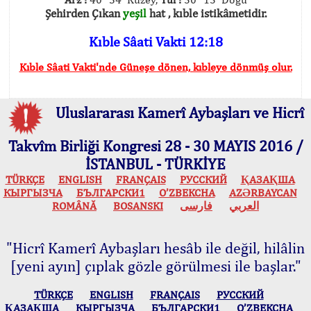
Şehirden Çıkan
yeşil
hat , kıble istikâmetidir.
Kıble Sâati Vakti 12:18
Kıble Sâati Vakti'nde Güneşe dönen, kıbleye dönmüş olur.
Uluslararası Kamerî Aybaşları ve Hicrî
Takvîm Birliği Kongresi 28 - 30 MAYIS 2016 /
İSTANBUL - TÜRKİYE
TÜRKÇE
ENGLISH
FRANÇAIS
РУССКИЙ
ҚАЗАҚША
КЫPГЫЗЧA
БЪЛГАРСКИ1
O’ZBEKCHA
AZӘRBAYCAN
ROMÂNĂ
BOSANSKI
فارسی
العربي
"Hicrî Kamerî Aybaşları hesâb ile değil, hilâlin
[yeni ayın] çıplak gözle görülmesi ile başlar."
TÜRKÇE
ENGLISH
FRANÇAIS
РУССКИЙ
ҚАЗАҚША
КЫPГЫЗЧA
БЪЛГАРСКИ1
O’ZBEKCHA