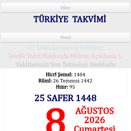
Diller
TÜRKİYE TAKVİMİ
Menü
15 Lisânda Namaz Vakitleri
İmsâk Vakti Hakkında Mühim Açıklama !..
Vakitlerimiz Son Teknoloji Hesâbıdır
Hicrî Şemsî:
1404
Rûmî:
26 Temmuz 1442
Hızır:
95
25 SAFER 1448
8
AĞUSTOS
2026
Cumartesi