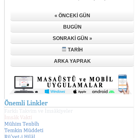
« ÖNCEKI GÜN
BUGÜN
SONRAKI GÜN »
TARIH
ARKA YAPRAK
Önemli Linkler
Farklı Takvim ve İmsâkiyeler
İmsâk Vakti
Mühim Tenbîh
Temkin Müddeti
Rü'yet-i Hilâl