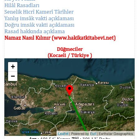
Hilâl Rasadları
Senelik Hicrî Kamerî Târîhler
Yanlış imsâk vakti açıklaması
Doğru imsâk vakti açıklaması
Rasad hakkında açıklama
Namaz Nasıl Kılınır (www.hakikatkitabevi.net)
Düğmeciler
(Kocaeli / Türkiye )
+
−
Leaflet
| Powered by
Esri
|
Earthstar Geographics
Arz :
40° 54' Kuzey,
Tûl :
30° 13' Doğu