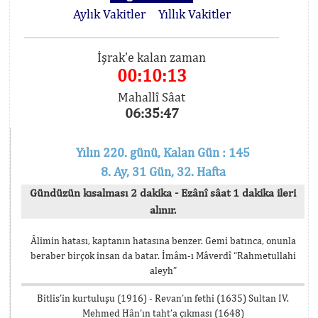
Aylık Vakitler
Yıllık Vakitler
İşrak'e kalan zaman
00:10:13
Mahallî Sâat
06:35:47
Yılın 220. günü, Kalan Gün : 145
8. Ay, 31 Gün, 32. Hafta
Gündüzün kısalması 2 dakika - Ezânî sâat 1 dakika ileri
alınır.
Âlimin hatası, kaptanın hatasına benzer. Gemi batınca, onunla
beraber birçok insan da batar. İmâm-ı Mâverdî “Rahmetullahi
aleyh”
Bitlis’in kurtuluşu (1916) - Revan’ın fethi (1635) Sultan IV.
Mehmed Hân’ın taht’a çıkması (1648)