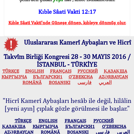
Kıble Sâati Vakti 12:17
Kıble Sâati Vakti'nde Güneşe dönen, kıbleye dönmüş olur.
Uluslararası Kamerî Aybaşları ve Hicrî
Takvîm Birliği Kongresi 28 - 30 MAYIS 2016 /
İSTANBUL - TÜRKİYE
TÜRKÇE
ENGLISH
FRANÇAIS
РУССКИЙ
ҚАЗАҚША
КЫPГЫЗЧA
БЪЛГАРСКИ1
O’ZBEKCHA
AZӘRBAYCAN
ROMÂNĂ
BOSANSKI
فارسی
العربي
"Hicrî Kamerî Aybaşları hesâb ile değil, hilâlin
[yeni ayın] çıplak gözle görülmesi ile başlar."
TÜRKÇE
ENGLISH
FRANÇAIS
РУССКИЙ
ҚАЗАҚША
КЫPГЫЗЧA
БЪЛГАРСКИ1
O’ZBEKCHA
AZӘRBAYCAN
ROMÂNĂ
BOSANSKI
فارسی
العربي