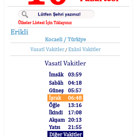
Ülkeler Listesi İçin Tıklayınız
Erikli
Kocaeli / Türkiye
Vasatî Vakitler
Ezânî Vakitler
/
Vasatî Vakitler
İmsâk
03:59
Sabâh
04:18
Güneş
05:57
İşrak
06:48
Öğle
13:16
İkindi
17:08
Akşam
20:13
Yatsı
21:55
Diğer Vakitler