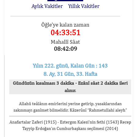
Aylık Vakitler
Yıllık Vakitler
Öğle'ye kalan zaman
04:33:51
Mahallî Sâat
08:42:09
Yılın 222. günü, Kalan Gün : 143
8. Ay, 31 Gün, 33. Hafta
Gündüzün kısalması 3 dakika - Ezânî sâat 2 dakika ileri
alınır.
Allahü teâlânın emirlerini yerine getirip, yasaklarından
sakınmayı ganîmet bilmelidir. Kâzerûnî “Rahmetullahi aleyh”
Anafartalar Zaferi (1915) - Estergon Kalesi’nin fethi (1543) Recep
Tayyip Erdoğan’ın Cumhurbaşkanı seçilmesi (2014)