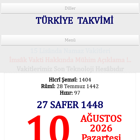
Diller
TÜRKİYE TAKVİMİ
Menü
15 Lisânda Namaz Vakitleri
İmsâk Vakti Hakkında Mühim Açıklama !..
Vakitlerimiz Son Teknoloji Hesâbıdır
Hicrî Şemsî:
1404
Rûmî:
28 Temmuz 1442
Hızır:
97
27 SAFER 1448
10
AĞUSTOS
2026
Pazartesi