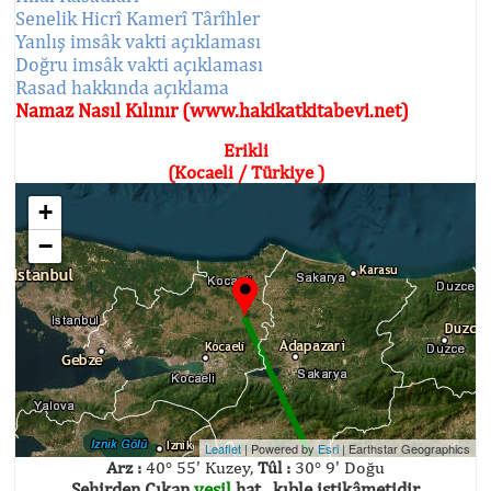
Senelik Hicrî Kamerî Târîhler
Yanlış imsâk vakti açıklaması
Doğru imsâk vakti açıklaması
Rasad hakkında açıklama
Namaz Nasıl Kılınır (www.hakikatkitabevi.net)
Erikli
(Kocaeli / Türkiye )
+
−
Leaflet
| Powered by
Esri
|
Earthstar Geographics
Arz :
40° 55' Kuzey,
Tûl :
30° 9' Doğu
Şehirden Çıkan
yeşil
hat , kıble istikâmetidir.