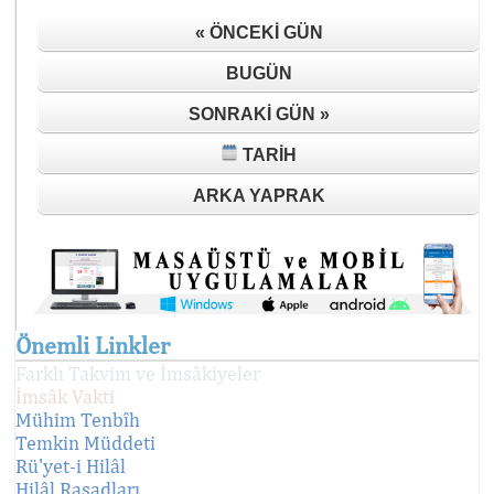
« ÖNCEKI GÜN
BUGÜN
SONRAKI GÜN »
TARIH
ARKA YAPRAK
Önemli Linkler
Farklı Takvim ve İmsâkiyeler
İmsâk Vakti
Mühim Tenbîh
Temkin Müddeti
Rü'yet-i Hilâl
Hilâl Rasadları