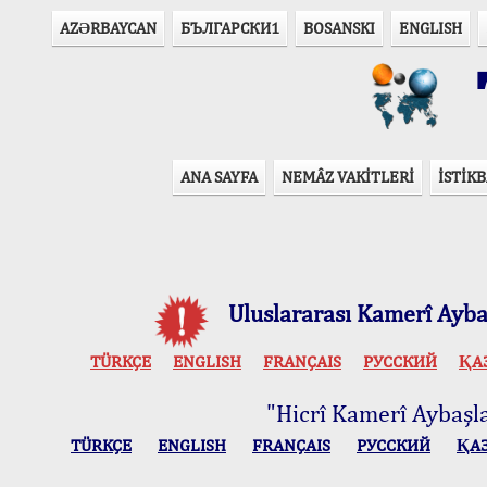
AZӘRBAYCAN
БЪЛГАРСКИ1
BOSANSKI
ENGLISH
T
ANA SAYFA
NEMÂZ VAKİTLERİ
İSTİKB
Uluslararası Kamerî Aybaş
TÜRKÇE
ENGLISH
FRANÇAIS
РУССКИЙ
ҚА
"Hicrî Kamerî Aybaşlar
TÜRKÇE
ENGLISH
FRANÇAIS
РУССКИЙ
ҚА