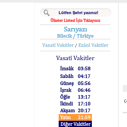
Ülkeler Listesi İçin Tıklayınız
Sarıyazı
Bilecik / Türkiye
Vasatî Vakitler
Ezânî Vakitler
/
Vasatî Vakitler
İmsâk
03:58
Sabâh
04:17
Güneş
05:56
İşrak
06:46
Öğle
13:17
Ç
İkindi
17:10
Akşam
20:17
Yatsı
21:59
Diğer Vakitler