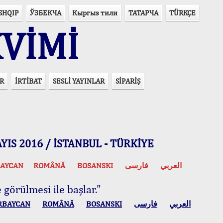
SHQIP
ЎЗБЕКЧА
Кыргыз тили
ТАТАРЧА
TÜRKÇE
VİMİ
R
İRTİBAT
SESLİ YAYINLAR
SİPARİŞ
 MAYIS 2016 / İSTANBUL - TÜRKİYE
AYCAN
ROMÂNĂ
BOSANSKI
فارسی
العربي
 görülmesi ile başlar."
RBAYCAN
ROMÂNĂ
BOSANSKI
فارسی
العربي