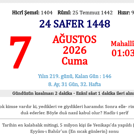
Hicrî Şemsî:
1404
Rûmî:
25 Temmuz 1442
Hızır:
24 SAFER 1448
7
AĞUSTOS
Mahallî
2026
01:0
Cuma
Yılın 219. günü, Kalan Gün : 146
8. Ay, 31 Gün, 32. Hafta
Gündüzün kısalması 2 dakika - Ezânî sâat 1 dakika ileri alını
ok kimse vardır ki, yedikleri ve giydikleri haramdır. Sonra elle- rin
duâ ederler. Böyle duâ nasıl kabul olur? Hadîs-i şerîf
Tarihin en kalabalık mitingi, 5 milyon kişi ile Yenikapı’da yapıldı
Eyyâm-ı Bahûr’un (En sıcak günlerin) sonu