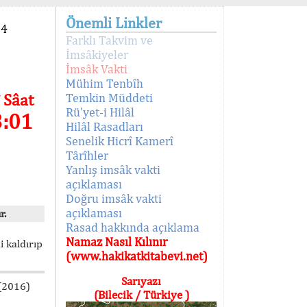
Önemli Linkler
94
Farklı Takvim ve
İmsâkiyeler
İmsâk Vakti
Mühim Tenbîh
 Sâat
Temkin Müddeti
Rü'yet-i Hilâl
3:01
Hilâl Rasadları
Senelik Hicrî Kamerî
Târîhler
Yanlış imsâk vakti
açıklaması
Doğru imsâk vakti
açıklaması
r.
Rasad hakkında açıklama
Namaz Nasıl Kılınır
i kaldırıp
(www.hakikatkitabevi.net)
Sarıyazı
 (2016)
(Bilecik / Türkiye )