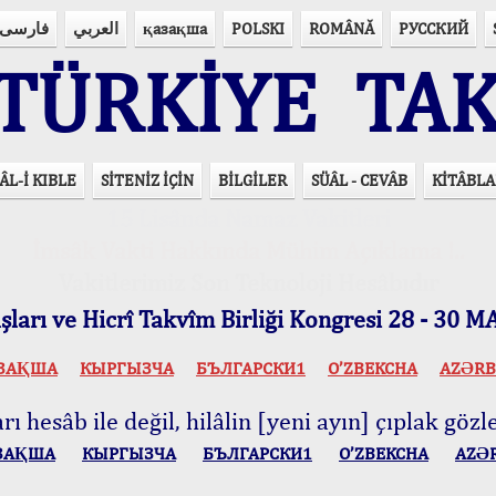
فارسی
العربي
қазақша
POLSKI
ROMÂNĂ
РУССКИЙ
ÜRKİYE TAK
ÂL-İ KIBLE
SİTENİZ İÇİN
BİLGİLER
SÜÂL - CEVÂB
KİTÂBLA
15 Lisânda Namaz Vakitleri
İmsâk Vakti Hakkında Mühim Açıklama !..
Vakitlerimiz Son Teknoloji Hesâbıdır
ları ve Hicrî Takvîm Birliği Kongresi 28 - 30
ЗАҚША
КЫPГЫЗЧA
БЪЛГАРСКИ1
O’ZBEKCHA
AZӘRB
ı hesâb ile değil, hilâlin [yeni ayın] çıplak gözle
ЗАҚША
КЫPГЫЗЧA
БЪЛГАРСКИ1
O’ZBEKCHA
AZӘ