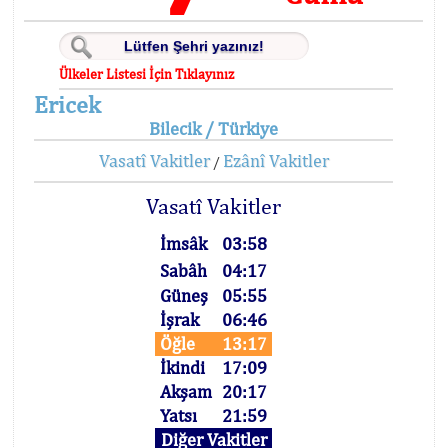
Ülkeler Listesi İçin Tıklayınız
Ericek
Bilecik / Türkiye
Vasatî Vakitler
Ezânî Vakitler
/
Vasatî Vakitler
İmsâk
03:58
Sabâh
04:17
Güneş
05:55
İşrak
06:46
Öğle
13:17
İkindi
17:09
Akşam
20:17
Yatsı
21:59
Diğer Vakitler