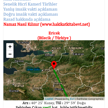
Senelik Hicrî Kamerî Târîhler
Yanlış imsâk vakti açıklaması
Doğru imsâk vakti açıklaması
Rasad hakkında açıklama
Namaz Nasıl Kılınır (www.hakikatkitabevi.net)
Ericek
(Bilecik / Türkiye )
+
−
Leaflet
| Powered by
Esri
|
Earthstar Geographics
Arz :
40° 25' Kuzey,
Tûl :
29° 59' Doğu
Şehirden Çıkan
yeşil
hat , kıble istikâmetidir.