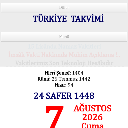
Diller
TÜRKİYE TAKVİMİ
Menü
15 Lisânda Namaz Vakitleri
İmsâk Vakti Hakkında Mühim Açıklama !..
Vakitlerimiz Son Teknoloji Hesâbıdır
Hicrî Şemsî:
1404
Rûmî:
25 Temmuz 1442
Hızır:
94
24 SAFER 1448
7
AĞUSTOS
2026
Cuma