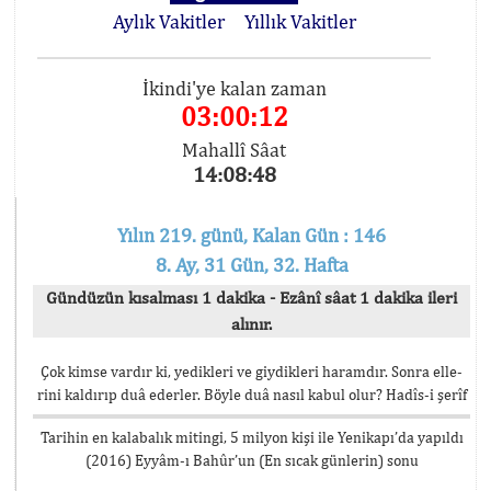
Aylık Vakitler
Yıllık Vakitler
İkindi'ye kalan zaman
03:00:12
Mahallî Sâat
14:08:48
Yılın 219. günü, Kalan Gün : 146
8. Ay, 31 Gün, 32. Hafta
Gündüzün kısalması 1 dakika - Ezânî sâat 1 dakika ileri
alınır.
Çok kimse vardır ki, yedikleri ve giydikleri haramdır. Sonra elle-
rini kaldırıp duâ ederler. Böyle duâ nasıl kabul olur? Hadîs-i şerîf
Tarihin en kalabalık mitingi, 5 milyon kişi ile Yenikapı’da yapıldı
(2016) Eyyâm-ı Bahûr’un (En sıcak günlerin) sonu