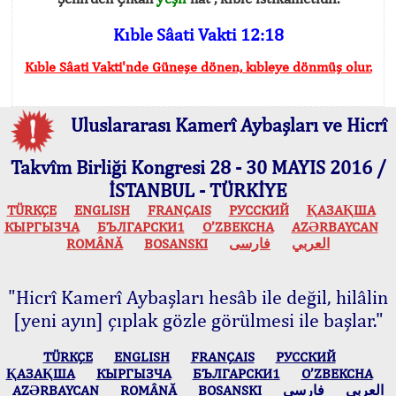
Kıble Sâati Vakti 12:18
Kıble Sâati Vakti'nde Güneşe dönen, kıbleye dönmüş olur.
Uluslararası Kamerî Aybaşları ve Hicrî
Takvîm Birliği Kongresi 28 - 30 MAYIS 2016 /
İSTANBUL - TÜRKİYE
TÜRKÇE
ENGLISH
FRANÇAIS
РУССКИЙ
ҚАЗАҚША
КЫPГЫЗЧA
БЪЛГАРСКИ1
O’ZBEKCHA
AZӘRBAYCAN
ROMÂNĂ
BOSANSKI
فارسی
العربي
"Hicrî Kamerî Aybaşları hesâb ile değil, hilâlin
[yeni ayın] çıplak gözle görülmesi ile başlar."
TÜRKÇE
ENGLISH
FRANÇAIS
РУССКИЙ
ҚАЗАҚША
КЫPГЫЗЧA
БЪЛГАРСКИ1
O’ZBEKCHA
AZӘRBAYCAN
ROMÂNĂ
BOSANSKI
فارسی
العربي