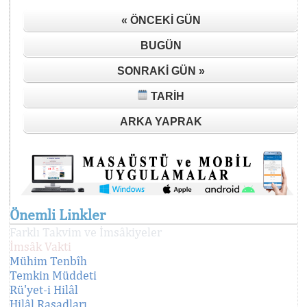
« ÖNCEKI GÜN
BUGÜN
SONRAKI GÜN »
TARIH
ARKA YAPRAK
Önemli Linkler
Farklı Takvim ve İmsâkiyeler
İmsâk Vakti
Mühim Tenbîh
Temkin Müddeti
Rü'yet-i Hilâl
Hilâl Rasadları