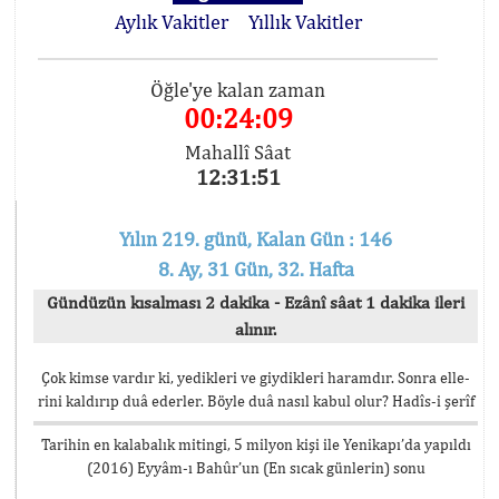
Aylık Vakitler
Yıllık Vakitler
Öğle'ye kalan zaman
00:24:09
Mahallî Sâat
12:31:51
Yılın 219. günü, Kalan Gün : 146
8. Ay, 31 Gün, 32. Hafta
Gündüzün kısalması 2 dakika - Ezânî sâat 1 dakika ileri
alınır.
Çok kimse vardır ki, yedikleri ve giydikleri haramdır. Sonra elle-
rini kaldırıp duâ ederler. Böyle duâ nasıl kabul olur? Hadîs-i şerîf
Tarihin en kalabalık mitingi, 5 milyon kişi ile Yenikapı’da yapıldı
(2016) Eyyâm-ı Bahûr’un (En sıcak günlerin) sonu