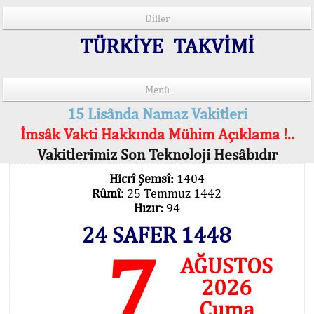
Diller
TÜRKİYE TAKVİMİ
Menü
15 Lisânda Namaz Vakitleri
İmsâk Vakti Hakkında Mühim Açıklama !..
Vakitlerimiz Son Teknoloji Hesâbıdır
Hicrî Şemsî:
1404
Rûmî:
25 Temmuz 1442
Hızır:
94
24 SAFER 1448
7
AĞUSTOS
2026
Cuma