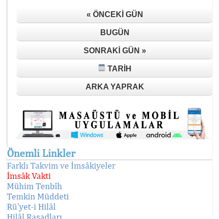
« ÖNCEKI GÜN
BUGÜN
SONRAKI GÜN »
TARIH
ARKA YAPRAK
Önemli Linkler
Farklı Takvim ve İmsâkiyeler
İmsâk Vakti
Mühim Tenbîh
Temkin Müddeti
Rü'yet-i Hilâl
Hilâl Rasadları