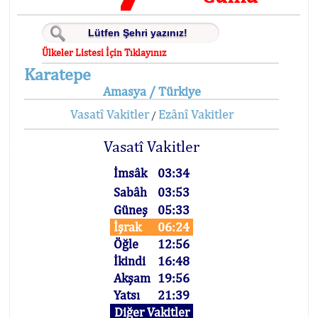
Ülkeler Listesi İçin Tıklayınız
Karatepe
Amasya / Türkiye
Vasatî Vakitler
Ezânî Vakitler
/
Vasatî Vakitler
İmsâk
03:34
Sabâh
03:53
Güneş
05:33
İşrak
06:24
Öğle
12:56
İkindi
16:48
Akşam
19:56
Yatsı
21:39
Diğer Vakitler