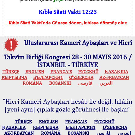
Kıble Sâati Vakti 12:23
Kıble Sâati Vakti'nde Güneşe dönen, kıbleye dönmüş olur.
Uluslararası Kamerî Aybaşları ve Hicrî
Takvîm Birliği Kongresi 28 - 30 MAYIS 2016 /
İSTANBUL - TÜRKİYE
TÜRKÇE
ENGLISH
FRANÇAIS
РУССКИЙ
ҚАЗАҚША
КЫPГЫЗЧA
БЪЛГАРСКИ1
O’ZBEKCHA
AZӘRBAYCAN
ROMÂNĂ
BOSANSKI
فارسی
العربي
"Hicrî Kamerî Aybaşları hesâb ile değil, hilâlin
[yeni ayın] çıplak gözle görülmesi ile başlar."
TÜRKÇE
ENGLISH
FRANÇAIS
РУССКИЙ
ҚАЗАҚША
КЫPГЫЗЧA
БЪЛГАРСКИ1
O’ZBEKCHA
AZӘRBAYCAN
ROMÂNĂ
BOSANSKI
فارسی
العربي