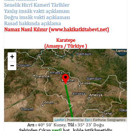
Senelik Hicrî Kamerî Târîhler
Yanlış imsâk vakti açıklaması
Doğru imsâk vakti açıklaması
Rasad hakkında açıklama
Namaz Nasıl Kılınır (www.hakikatkitabevi.net)
Karatepe
(Amasya / Türkiye )
+
−
Leaflet
| Powered by
Esri
|
Earthstar Geographics
Arz :
40° 50' Kuzey,
Tûl :
35° 23' Doğu
Şehirden Çıkan
yeşil
hat , kıble istikâmetidir.