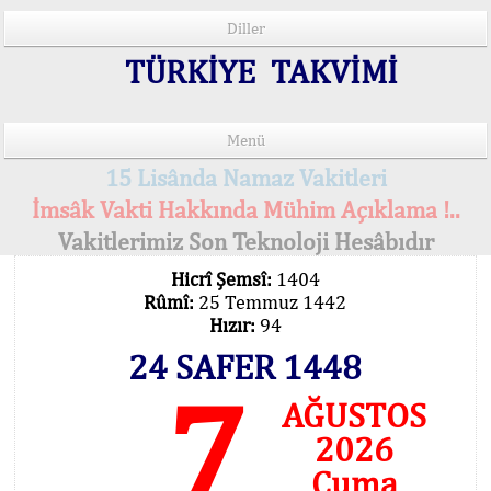
Diller
TÜRKİYE TAKVİMİ
Menü
15 Lisânda Namaz Vakitleri
İmsâk Vakti Hakkında Mühim Açıklama !..
Vakitlerimiz Son Teknoloji Hesâbıdır
Hicrî Şemsî:
1404
Rûmî:
25 Temmuz 1442
Hızır:
94
24 SAFER 1448
7
AĞUSTOS
2026
Cuma