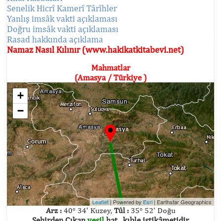
Senelik Hicrî Kamerî Târîhler
Yanlış imsâk vakti açıklaması
Doğru imsâk vakti açıklaması
Rasad hakkında açıklama
Namaz Nasıl Kılınır (www.hakikatkitabevi.net)
Mahmatlar
(Amasya / Türkiye )
+
−
Leaflet
| Powered by
Esri
|
Earthstar Geographics
Arz :
40° 34' Kuzey,
Tûl :
35° 52' Doğu
Şehirden Çıkan
yeşil
hat , kıble istikâmetidir.