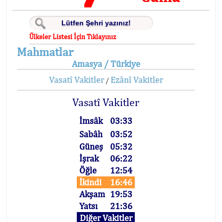
Ülkeler Listesi İçin Tıklayınız
Mahmatlar
Amasya / Türkiye
Vasatî Vakitler
Ezânî Vakitler
/
Vasatî Vakitler
İmsâk
03:33
Sabâh
03:52
Güneş
05:32
İşrak
06:22
Öğle
12:54
İkindi
16:46
Akşam
19:53
Yatsı
21:36
Diğer Vakitler