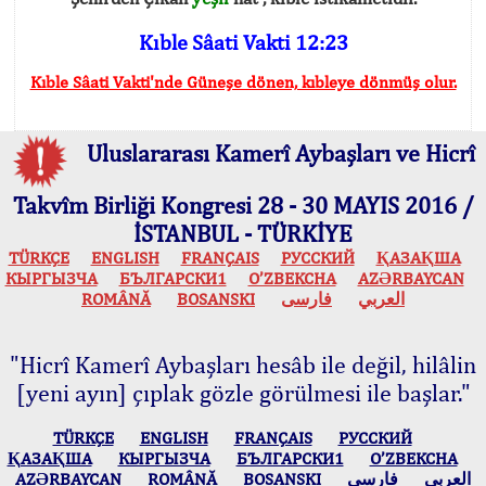
Kıble Sâati Vakti 12:23
Kıble Sâati Vakti'nde Güneşe dönen, kıbleye dönmüş olur.
Uluslararası Kamerî Aybaşları ve Hicrî
Takvîm Birliği Kongresi 28 - 30 MAYIS 2016 /
İSTANBUL - TÜRKİYE
TÜRKÇE
ENGLISH
FRANÇAIS
РУССКИЙ
ҚАЗАҚША
КЫPГЫЗЧA
БЪЛГАРСКИ1
O’ZBEKCHA
AZӘRBAYCAN
ROMÂNĂ
BOSANSKI
فارسی
العربي
"Hicrî Kamerî Aybaşları hesâb ile değil, hilâlin
[yeni ayın] çıplak gözle görülmesi ile başlar."
TÜRKÇE
ENGLISH
FRANÇAIS
РУССКИЙ
ҚАЗАҚША
КЫPГЫЗЧA
БЪЛГАРСКИ1
O’ZBEKCHA
AZӘRBAYCAN
ROMÂNĂ
BOSANSKI
فارسی
العربي