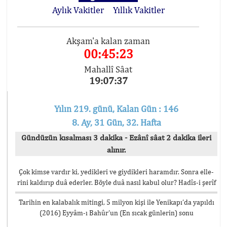
Aylık Vakitler
Yıllık Vakitler
Akşam'a kalan zaman
00:45:22
Mahallî Sâat
19:07:38
Yılın 219. günü, Kalan Gün : 146
8. Ay, 31 Gün, 32. Hafta
Gündüzün kısalması 3 dakika - Ezânî sâat 2 dakika ileri
alınır.
Çok kimse vardır ki, yedikleri ve giydikleri haramdır. Sonra elle-
rini kaldırıp duâ ederler. Böyle duâ nasıl kabul olur? Hadîs-i şerîf
Tarihin en kalabalık mitingi, 5 milyon kişi ile Yenikapı’da yapıldı
(2016) Eyyâm-ı Bahûr’un (En sıcak günlerin) sonu