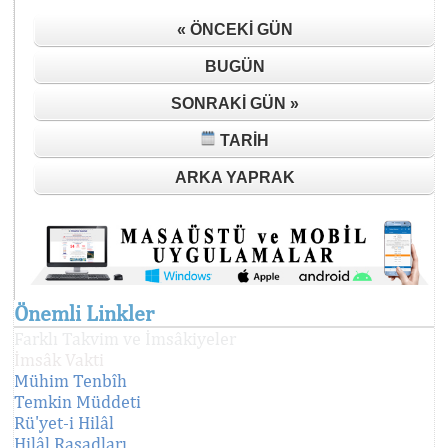
« ÖNCEKI GÜN
BUGÜN
SONRAKI GÜN »
TARIH
ARKA YAPRAK
Önemli Linkler
Farklı Takvim ve İmsâkiyeler
İmsâk Vakti
Mühim Tenbîh
Temkin Müddeti
Rü'yet-i Hilâl
Hilâl Rasadları