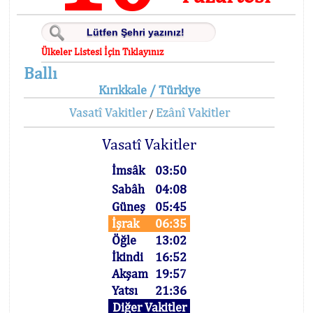
Ülkeler Listesi İçin Tıklayınız
Ballı
Kırıkkale / Türkiye
Vasatî Vakitler
Ezânî Vakitler
/
Vasatî Vakitler
İmsâk
03:50
Sabâh
04:08
Güneş
05:45
İşrak
06:35
Öğle
13:02
İkindi
16:52
Akşam
19:57
Yatsı
21:36
Diğer Vakitler