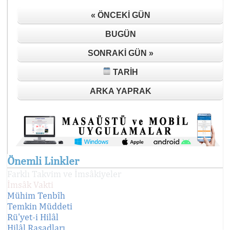
« ÖNCEKI GÜN
BUGÜN
SONRAKI GÜN »
TARIH
ARKA YAPRAK
Önemli Linkler
Farklı Takvim ve İmsâkiyeler
İmsâk Vakti
Mühim Tenbîh
Temkin Müddeti
Rü'yet-i Hilâl
Hilâl Rasadları