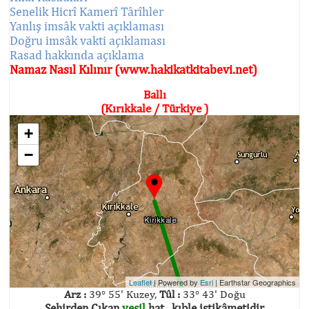
Senelik Hicrî Kamerî Târîhler
Yanlış imsâk vakti açıklaması
Doğru imsâk vakti açıklaması
Rasad hakkında açıklama
Namaz Nasıl Kılınır (www.hakikatkitabevi.net)
Ballı
(Kırıkkale / Türkiye )
+
−
Leaflet
| Powered by
Esri
|
Earthstar Geographics
Arz :
39° 55' Kuzey,
Tûl :
33° 43' Doğu
Şehirden Çıkan
yeşil
hat , kıble istikâmetidir.