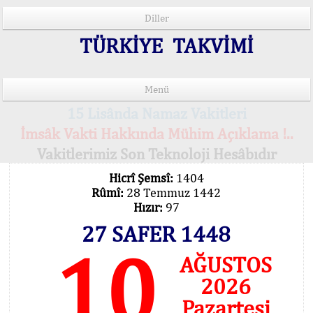
Diller
TÜRKİYE TAKVİMİ
Menü
15 Lisânda Namaz Vakitleri
İmsâk Vakti Hakkında Mühim Açıklama !..
Vakitlerimiz Son Teknoloji Hesâbıdır
Hicrî Şemsî:
1404
Rûmî:
28 Temmuz 1442
Hızır:
97
27 SAFER 1448
10
AĞUSTOS
2026
Pazartesi