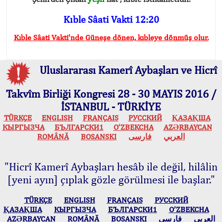
Kıble Sâati Vakti 12:20
Kıble Sâati Vakti'nde Güneşe dönen, kıbleye dönmüş olur.
Uluslararası Kamerî Aybaşları ve Hicrî
Takvîm Birliği Kongresi 28 - 30 MAYIS 2016 /
İSTANBUL - TÜRKİYE
TÜRKÇE
ENGLISH
FRANÇAIS
РУССКИЙ
ҚАЗАҚША
КЫPГЫЗЧA
БЪЛГАРСКИ1
O’ZBEKCHA
AZӘRBAYCAN
ROMÂNĂ
BOSANSKI
فارسی
العربي
"Hicrî Kamerî Aybaşları hesâb ile değil, hilâlin
[yeni ayın] çıplak gözle görülmesi ile başlar."
TÜRKÇE
ENGLISH
FRANÇAIS
РУССКИЙ
ҚАЗАҚША
КЫPГЫЗЧA
БЪЛГАРСКИ1
O’ZBEKCHA
AZӘRBAYCAN
ROMÂNĂ
BOSANSKI
فارسی
العربي