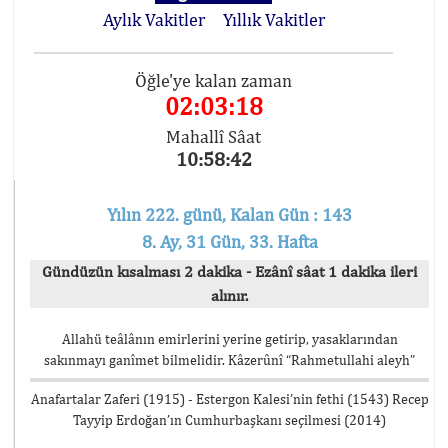
Aylık Vakitler
Yıllık Vakitler
Öğle'ye kalan zaman
02:03:18
Mahallî Sâat
10:58:42
Yılın 222. günü, Kalan Gün : 143
8. Ay, 31 Gün, 33. Hafta
Gündüzün kısalması 2 dakika - Ezânî sâat 1 dakika ileri
alınır.
Allahü teâlânın emirlerini yerine getirip, yasaklarından
sakınmayı ganîmet bilmelidir. Kâzerûnî “Rahmetullahi aleyh”
Anafartalar Zaferi (1915) - Estergon Kalesi’nin fethi (1543) Recep
Tayyip Erdoğan’ın Cumhurbaşkanı seçilmesi (2014)