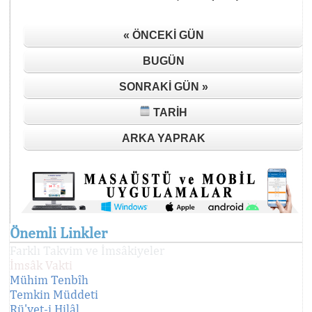
« ÖNCEKI GÜN
BUGÜN
SONRAKI GÜN »
TARIH
ARKA YAPRAK
Önemli Linkler
Farklı Takvim ve İmsâkiyeler
İmsâk Vakti
Mühim Tenbîh
Temkin Müddeti
Rü'yet-i Hilâl