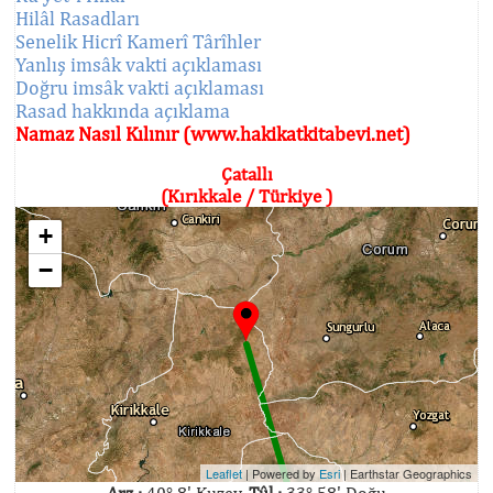
Hilâl Rasadları
Senelik Hicrî Kamerî Târîhler
Yanlış imsâk vakti açıklaması
Doğru imsâk vakti açıklaması
Rasad hakkında açıklama
Namaz Nasıl Kılınır (www.hakikatkitabevi.net)
Çatallı
(Kırıkkale / Türkiye )
+
−
Leaflet
| Powered by
Esri
|
Earthstar Geographics
Arz :
40° 8' Kuzey,
Tûl :
33° 58' Doğu