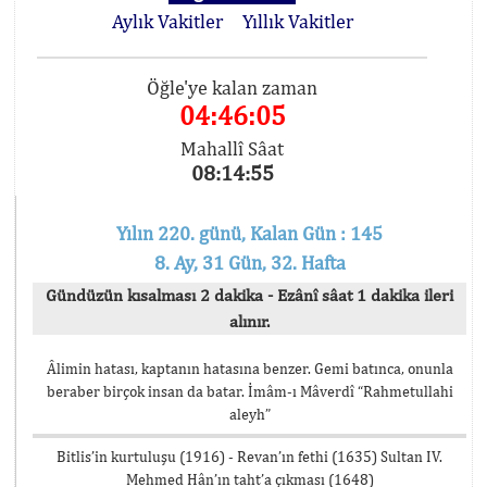
Aylık Vakitler
Yıllık Vakitler
Öğle'ye kalan zaman
04:46:05
Mahallî Sâat
08:14:55
Yılın 220. günü, Kalan Gün : 145
8. Ay, 31 Gün, 32. Hafta
Gündüzün kısalması 2 dakika - Ezânî sâat 1 dakika ileri
alınır.
Âlimin hatası, kaptanın hatasına benzer. Gemi batınca, onunla
beraber birçok insan da batar. İmâm-ı Mâverdî “Rahmetullahi
aleyh”
Bitlis’in kurtuluşu (1916) - Revan’ın fethi (1635) Sultan IV.
Mehmed Hân’ın taht’a çıkması (1648)