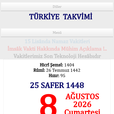
Diller
TÜRKİYE TAKVİMİ
Menü
15 Lisânda Namaz Vakitleri
İmsâk Vakti Hakkında Mühim Açıklama !..
Vakitlerimiz Son Teknoloji Hesâbıdır
Hicrî Şemsî:
1404
Rûmî:
26 Temmuz 1442
Hızır:
95
25 SAFER 1448
8
AĞUSTOS
2026
Cumartesi