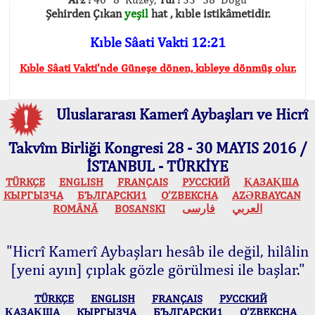
Şehirden Çıkan
yeşil
hat , kıble istikâmetidir.
Kıble Sâati Vakti 12:21
Kıble Sâati Vakti'nde Güneşe dönen, kıbleye dönmüş olur.
Uluslararası Kamerî Aybaşları ve Hicrî
Takvîm Birliği Kongresi 28 - 30 MAYIS 2016 /
İSTANBUL - TÜRKİYE
TÜRKÇE
ENGLISH
FRANÇAIS
РУССКИЙ
ҚАЗАҚША
КЫPГЫЗЧA
БЪЛГАРСКИ1
O’ZBEKCHA
AZӘRBAYCAN
ROMÂNĂ
BOSANSKI
فارسی
العربي
"Hicrî Kamerî Aybaşları hesâb ile değil, hilâlin
[yeni ayın] çıplak gözle görülmesi ile başlar."
TÜRKÇE
ENGLISH
FRANÇAIS
РУССКИЙ
ҚАЗАҚША
КЫPГЫЗЧA
БЪЛГАРСКИ1
O’ZBEKCHA