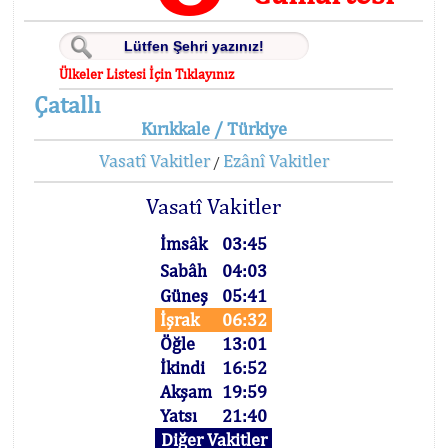
Ülkeler Listesi İçin Tıklayınız
Çatallı
Kırıkkale / Türkiye
Vasatî Vakitler
Ezânî Vakitler
/
Vasatî Vakitler
İmsâk
03:45
Sabâh
04:03
Güneş
05:41
İşrak
06:32
Öğle
13:01
İkindi
16:52
Akşam
19:59
Yatsı
21:40
Diğer Vakitler