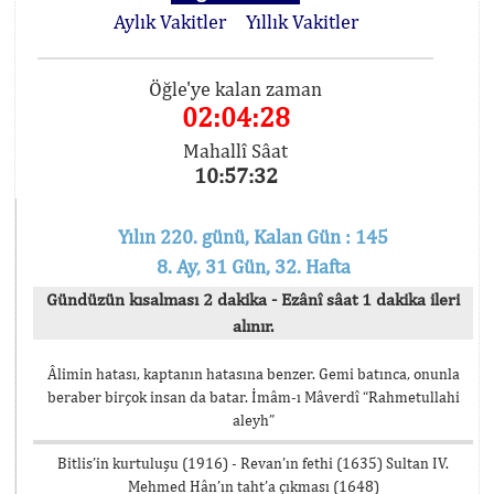
Aylık Vakitler
Yıllık Vakitler
Öğle'ye kalan zaman
02:04:28
Mahallî Sâat
10:57:32
Yılın 220. günü, Kalan Gün : 145
8. Ay, 31 Gün, 32. Hafta
Gündüzün kısalması 2 dakika - Ezânî sâat 1 dakika ileri
alınır.
Âlimin hatası, kaptanın hatasına benzer. Gemi batınca, onunla
beraber birçok insan da batar. İmâm-ı Mâverdî “Rahmetullahi
aleyh”
Bitlis’in kurtuluşu (1916) - Revan’ın fethi (1635) Sultan IV.
Mehmed Hân’ın taht’a çıkması (1648)