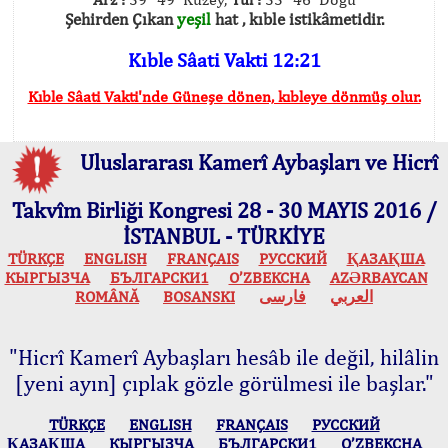
Şehirden Çıkan
yeşil
hat , kıble istikâmetidir.
Kıble Sâati Vakti 12:21
Kıble Sâati Vakti'nde Güneşe dönen, kıbleye dönmüş olur.
Uluslararası Kamerî Aybaşları ve Hicrî
Takvîm Birliği Kongresi 28 - 30 MAYIS 2016 /
İSTANBUL - TÜRKİYE
TÜRKÇE
ENGLISH
FRANÇAIS
РУССКИЙ
ҚАЗАҚША
КЫPГЫЗЧA
БЪЛГАРСКИ1
O’ZBEKCHA
AZӘRBAYCAN
ROMÂNĂ
BOSANSKI
فارسی
العربي
"Hicrî Kamerî Aybaşları hesâb ile değil, hilâlin
[yeni ayın] çıplak gözle görülmesi ile başlar."
TÜRKÇE
ENGLISH
FRANÇAIS
РУССКИЙ
ҚАЗАҚША
КЫPГЫЗЧA
БЪЛГАРСКИ1
O’ZBEKCHA