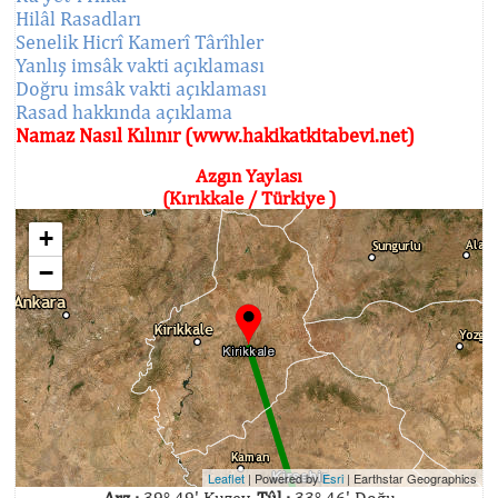
Hilâl Rasadları
Senelik Hicrî Kamerî Târîhler
Yanlış imsâk vakti açıklaması
Doğru imsâk vakti açıklaması
Rasad hakkında açıklama
Namaz Nasıl Kılınır (www.hakikatkitabevi.net)
Azgın Yaylası
(Kırıkkale / Türkiye )
+
−
Leaflet
| Powered by
Esri
|
Earthstar Geographics
Arz :
39° 49' Kuzey,
Tûl :
33° 46' Doğu