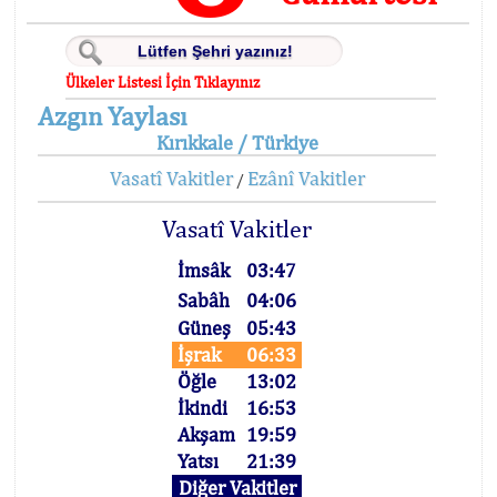
Ülkeler Listesi İçin Tıklayınız
Azgın Yaylası
Kırıkkale / Türkiye
Vasatî Vakitler
Ezânî Vakitler
/
Vasatî Vakitler
İmsâk
03:47
Sabâh
04:06
Güneş
05:43
İşrak
06:33
Öğle
13:02
İkindi
16:53
Akşam
19:59
Yatsı
21:39
Diğer Vakitler