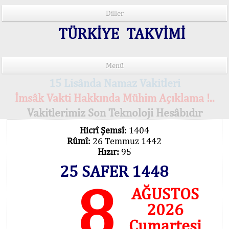
Diller
TÜRKİYE TAKVİMİ
Menü
15 Lisânda Namaz Vakitleri
İmsâk Vakti Hakkında Mühim Açıklama !..
Vakitlerimiz Son Teknoloji Hesâbıdır
Hicrî Şemsî:
1404
Rûmî:
26 Temmuz 1442
Hızır:
95
25 SAFER 1448
8
AĞUSTOS
2026
Cumartesi