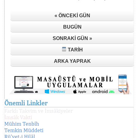
« ÖNCEKI GÜN
BUGÜN
SONRAKI GÜN »
TARIH
ARKA YAPRAK
Önemli Linkler
Farklı Takvim ve İmsâkiyeler
İmsâk Vakti
Mühim Tenbîh
Temkin Müddeti
Rü'yet-i Hilâl