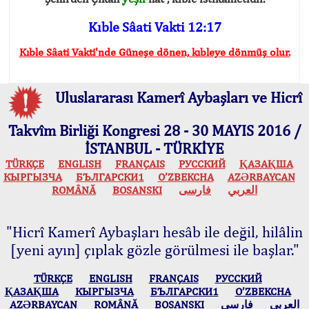
Kıble Sâati Vakti 12:17
Kıble Sâati Vakti'nde Güneşe dönen, kıbleye dönmüş olur.
Uluslararası Kamerî Aybaşları ve Hicrî
Takvîm Birliği Kongresi 28 - 30 MAYIS 2016 /
İSTANBUL - TÜRKİYE
TÜRKÇE
ENGLISH
FRANÇAIS
РУССКИЙ
ҚАЗАҚША
КЫPГЫЗЧA
БЪЛГАРСКИ1
O’ZBEKCHA
AZӘRBAYCAN
ROMÂNĂ
BOSANSKI
فارسی
العربي
"Hicrî Kamerî Aybaşları hesâb ile değil, hilâlin
[yeni ayın] çıplak gözle görülmesi ile başlar."
TÜRKÇE
ENGLISH
FRANÇAIS
РУССКИЙ
ҚАЗАҚША
КЫPГЫЗЧA
БЪЛГАРСКИ1
O’ZBEKCHA
AZӘRBAYCAN
ROMÂNĂ
BOSANSKI
فارسی
العربي