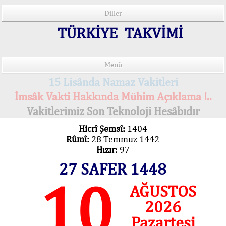
Diller
TÜRKİYE TAKVİMİ
Menü
15 Lisânda Namaz Vakitleri
İmsâk Vakti Hakkında Mühim Açıklama !..
Vakitlerimiz Son Teknoloji Hesâbıdır
Hicrî Şemsî:
1404
Rûmî:
28 Temmuz 1442
Hızır:
97
27 SAFER 1448
10
AĞUSTOS
2026
Pazartesi