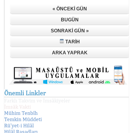
« ÖNCEKI GÜN
BUGÜN
SONRAKI GÜN »
TARIH
ARKA YAPRAK
Önemli Linkler
Farklı Takvim ve İmsâkiyeler
İmsâk Vakti
Mühim Tenbîh
Temkin Müddeti
Rü'yet-i Hilâl
Hilâl Rasadları