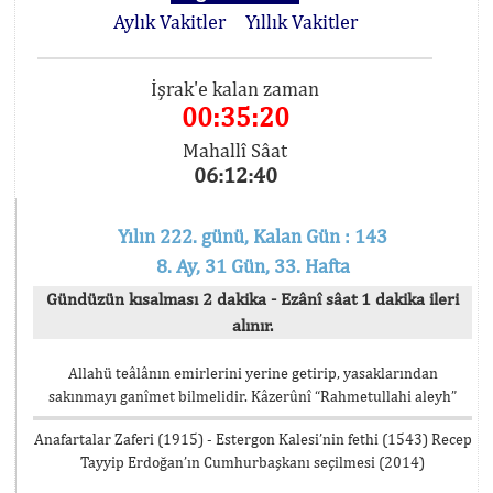
Aylık Vakitler
Yıllık Vakitler
İşrak'e kalan zaman
00:35:19
Mahallî Sâat
06:12:41
Yılın 222. günü, Kalan Gün : 143
8. Ay, 31 Gün, 33. Hafta
Gündüzün kısalması 2 dakika - Ezânî sâat 1 dakika ileri
alınır.
Allahü teâlânın emirlerini yerine getirip, yasaklarından
sakınmayı ganîmet bilmelidir. Kâzerûnî “Rahmetullahi aleyh”
Anafartalar Zaferi (1915) - Estergon Kalesi’nin fethi (1543) Recep
Tayyip Erdoğan’ın Cumhurbaşkanı seçilmesi (2014)