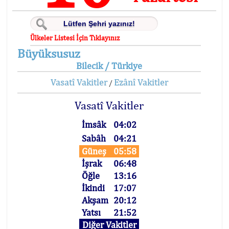
Ülkeler Listesi İçin Tıklayınız
Büyüksusuz
Bilecik / Türkiye
Vasatî Vakitler
Ezânî Vakitler
/
Vasatî Vakitler
İmsâk
04:02
Sabâh
04:21
Güneş
05:58
İşrak
06:48
Öğle
13:16
İkindi
17:07
Akşam
20:12
Yatsı
21:52
Diğer Vakitler