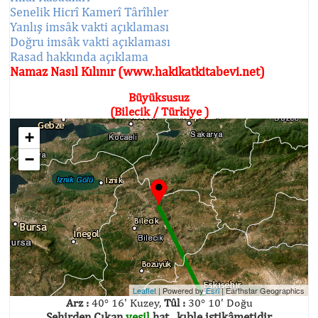
Senelik Hicrî Kamerî Târîhler
Yanlış imsâk vakti açıklaması
Doğru imsâk vakti açıklaması
Rasad hakkında açıklama
Namaz Nasıl Kılınır (www.hakikatkitabevi.net)
Büyüksusuz
(Bilecik / Türkiye )
+
−
Leaflet
| Powered by
Esri
|
Earthstar Geographics
Arz :
40° 16' Kuzey,
Tûl :
30° 10' Doğu
Şehirden Çıkan
yeşil
hat , kıble istikâmetidir.