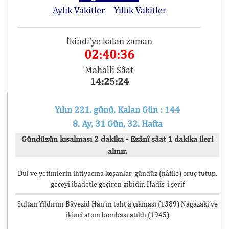
Aylık Vakitler
Yıllık Vakitler
İkindi'ye kalan zaman
02:40:35
Mahallî Sâat
14:25:25
Yılın 221. günü, Kalan Gün : 144
8. Ay, 31 Gün, 32. Hafta
Gündüzün kısalması 2 dakika - Ezânî sâat 1 dakika ileri
alınır.
Dul ve yetimlerin ihtiyacına koşanlar, gündüz (nâfile) oruç tutup,
geceyi ibâdetle geçiren gibidir. Hadîs-i şerîf
Sultan Yıldırım Bâyezid Hân’ın taht’a çıkması (1389) Nagazaki’ye
ikinci atom bombası atıldı (1945)