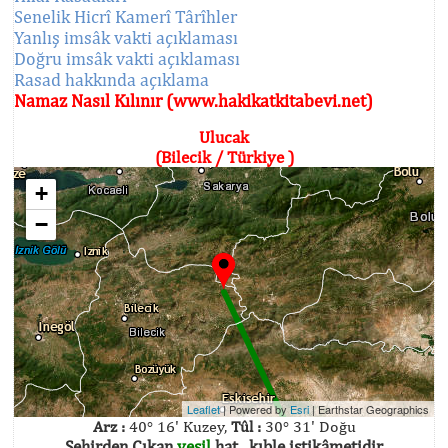
Senelik Hicrî Kamerî Târîhler
Yanlış imsâk vakti açıklaması
Doğru imsâk vakti açıklaması
Rasad hakkında açıklama
Namaz Nasıl Kılınır (www.hakikatkitabevi.net)
Ulucak
(Bilecik / Türkiye )
+
−
Leaflet
| Powered by
Esri
|
Earthstar Geographics
Arz :
40° 16' Kuzey,
Tûl :
30° 31' Doğu
Şehirden Çıkan
yeşil
hat , kıble istikâmetidir.