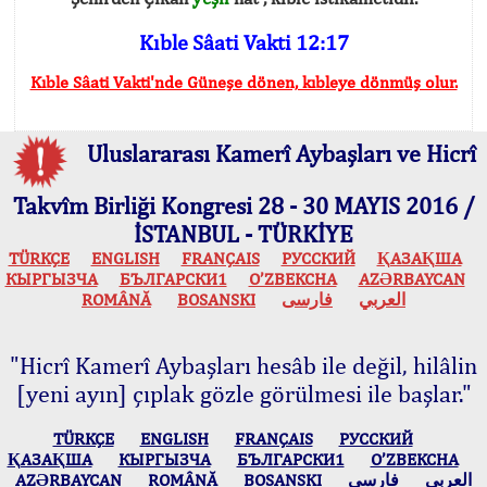
Kıble Sâati Vakti 12:17
Kıble Sâati Vakti'nde Güneşe dönen, kıbleye dönmüş olur.
Uluslararası Kamerî Aybaşları ve Hicrî
Takvîm Birliği Kongresi 28 - 30 MAYIS 2016 /
İSTANBUL - TÜRKİYE
TÜRKÇE
ENGLISH
FRANÇAIS
РУССКИЙ
ҚАЗАҚША
КЫPГЫЗЧA
БЪЛГАРСКИ1
O’ZBEKCHA
AZӘRBAYCAN
ROMÂNĂ
BOSANSKI
فارسی
العربي
"Hicrî Kamerî Aybaşları hesâb ile değil, hilâlin
[yeni ayın] çıplak gözle görülmesi ile başlar."
TÜRKÇE
ENGLISH
FRANÇAIS
РУССКИЙ
ҚАЗАҚША
КЫPГЫЗЧA
БЪЛГАРСКИ1
O’ZBEKCHA
AZӘRBAYCAN
ROMÂNĂ
BOSANSKI
فارسی
العربي