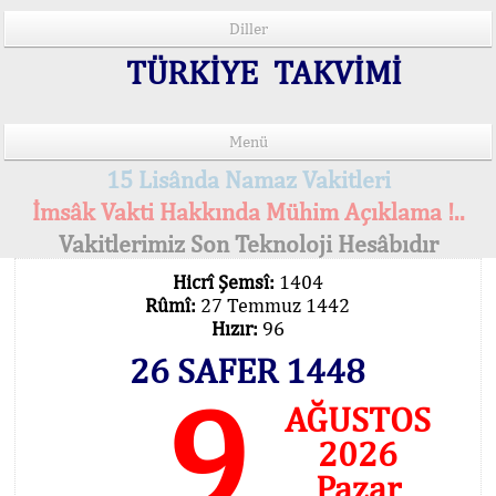
Diller
TÜRKİYE TAKVİMİ
Menü
15 Lisânda Namaz Vakitleri
İmsâk Vakti Hakkında Mühim Açıklama !..
Vakitlerimiz Son Teknoloji Hesâbıdır
Hicrî Şemsî:
1404
Rûmî:
27 Temmuz 1442
Hızır:
96
26 SAFER 1448
9
AĞUSTOS
2026
Pazar