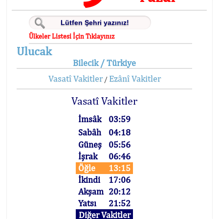
Ülkeler Listesi İçin Tıklayınız
Ulucak
Bilecik / Türkiye
Vasatî Vakitler
Ezânî Vakitler
/
Vasatî Vakitler
İmsâk
03:59
Sabâh
04:18
Güneş
05:56
İşrak
06:46
Öğle
13:15
İkindi
17:06
Akşam
20:12
Yatsı
21:52
Diğer Vakitler