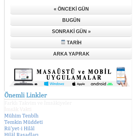
« ÖNCEKI GÜN
BUGÜN
SONRAKI GÜN »
TARIH
ARKA YAPRAK
Önemli Linkler
Farklı Takvim ve İmsâkiyeler
İmsâk Vakti
Mühim Tenbîh
Temkin Müddeti
Rü'yet-i Hilâl
Hilâl Rasadları