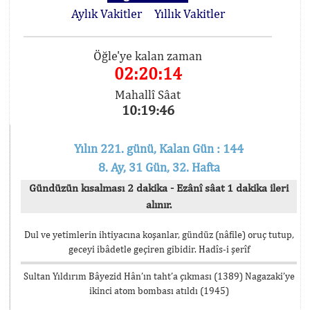
Aylık Vakitler
Yıllık Vakitler
Öğle'ye kalan zaman
02:20:14
Mahallî Sâat
10:19:46
Yılın 221. günü, Kalan Gün : 144
8. Ay, 31 Gün, 32. Hafta
Gündüzün kısalması 2 dakika - Ezânî sâat 1 dakika ileri
alınır.
Dul ve yetimlerin ihtiyacına koşanlar, gündüz (nâfile) oruç tutup,
geceyi ibâdetle geçiren gibidir. Hadîs-i şerîf
Sultan Yıldırım Bâyezid Hân’ın taht’a çıkması (1389) Nagazaki’ye
ikinci atom bombası atıldı (1945)