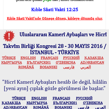
Kıble Sâati Vakti 12:25
Kıble Sâati Vakti'nde Güneşe dönen, kıbleye dönmüş olur.
Uluslararası Kamerî Aybaşları ve Hicrî
Takvîm Birliği Kongresi 28 - 30 MAYIS 2016 /
İSTANBUL - TÜRKİYE
TÜRKÇE
ENGLISH
FRANÇAIS
РУССКИЙ
ҚАЗАҚША
КЫPГЫЗЧA
БЪЛГАРСКИ1
O’ZBEKCHA
AZӘRBAYCAN
ROMÂNĂ
BOSANSKI
فارسی
العربي
"Hicrî Kamerî Aybaşları hesâb ile değil, hilâlin
[yeni ayın] çıplak gözle görülmesi ile başlar."
TÜRKÇE
ENGLISH
FRANÇAIS
РУССКИЙ
ҚАЗАҚША
КЫPГЫЗЧA
БЪЛГАРСКИ1
O’ZBEKCHA
AZӘRBAYCAN
ROMÂNĂ
BOSANSKI
فارسی
العربي