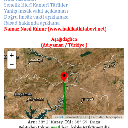
Senelik Hicrî Kamerî Târîhler
Yanlış imsâk vakti açıklaması
Doğru imsâk vakti açıklaması
Rasad hakkında açıklama
Namaz Nasıl Kılınır (www.hakikatkitabevi.net)
Aşağıdağlıca
(Adıyaman / Türkiye )
+
−
Leaflet
| Powered by
Esri
|
Earthstar Geographics
Arz :
38° 2' Kuzey,
Tûl :
38° 59' Doğu
Şehirden Çıkan
yeşil
hat , kıble istikâmetidir.