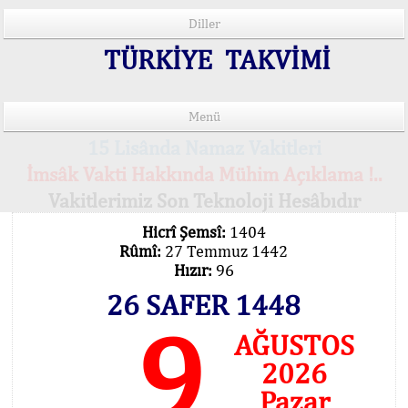
Diller
TÜRKİYE TAKVİMİ
Menü
15 Lisânda Namaz Vakitleri
İmsâk Vakti Hakkında Mühim Açıklama !..
Vakitlerimiz Son Teknoloji Hesâbıdır
Hicrî Şemsî:
1404
Rûmî:
27 Temmuz 1442
Hızır:
96
26 SAFER 1448
9
AĞUSTOS
2026
Pazar