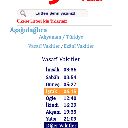
Ülkeler Listesi İçin Tıklayınız
Aşağıdağlıca
Adıyaman / Türkiye
Vasatî Vakitler
Ezânî Vakitler
/
Vasatî Vakitler
İmsâk
03:36
Sabâh
03:54
Güneş
05:27
İşrak
06:15
Öğle
12:40
İkindi
16:29
Akşam
19:33
Yatsı
21:09
Diğer Vakitler