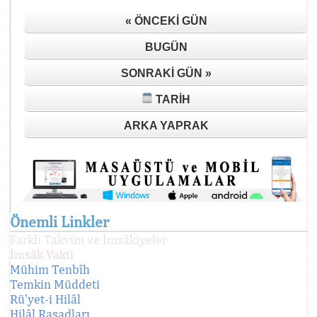
« ÖNCEKI GÜN
BUGÜN
SONRAKI GÜN »
TARIH
ARKA YAPRAK
Önemli Linkler
Farklı Takvim ve İmsâkiyeler
İmsâk Vakti
Mühim Tenbîh
Temkin Müddeti
Rü'yet-i Hilâl
Hilâl Rasadları