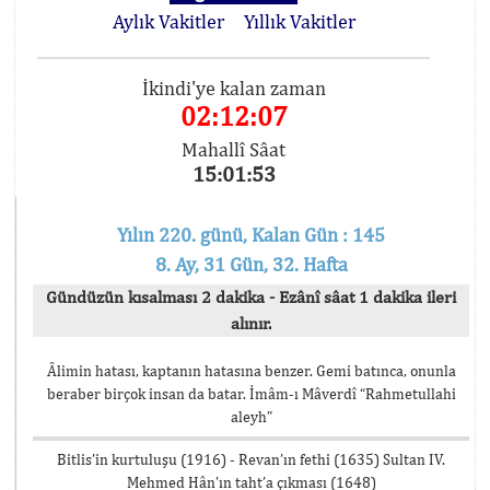
Aylık Vakitler
Yıllık Vakitler
İkindi'ye kalan zaman
02:12:07
Mahallî Sâat
15:01:53
Yılın 220. günü, Kalan Gün : 145
8. Ay, 31 Gün, 32. Hafta
Gündüzün kısalması 2 dakika - Ezânî sâat 1 dakika ileri
alınır.
Âlimin hatası, kaptanın hatasına benzer. Gemi batınca, onunla
beraber birçok insan da batar. İmâm-ı Mâverdî “Rahmetullahi
aleyh”
Bitlis’in kurtuluşu (1916) - Revan’ın fethi (1635) Sultan IV.
Mehmed Hân’ın taht’a çıkması (1648)