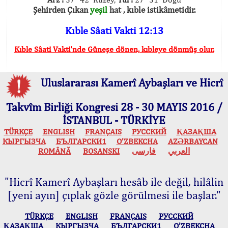
Şehirden Çıkan
yeşil
hat , kıble istikâmetidir.
Kıble Sâati Vakti 12:13
Kıble Sâati Vakti'nde Güneşe dönen, kıbleye dönmüş olur.
Uluslararası Kamerî Aybaşları ve Hicrî
Takvîm Birliği Kongresi 28 - 30 MAYIS 2016 /
İSTANBUL - TÜRKİYE
TÜRKÇE
ENGLISH
FRANÇAIS
РУССКИЙ
ҚАЗАҚША
КЫPГЫЗЧA
БЪЛГАРСКИ1
O’ZBEKCHA
AZӘRBAYCAN
ROMÂNĂ
BOSANSKI
فارسی
العربي
"Hicrî Kamerî Aybaşları hesâb ile değil, hilâlin
[yeni ayın] çıplak gözle görülmesi ile başlar."
TÜRKÇE
ENGLISH
FRANÇAIS
РУССКИЙ
ҚАЗАҚША
КЫPГЫЗЧA
БЪЛГАРСКИ1
O’ZBEKCHA