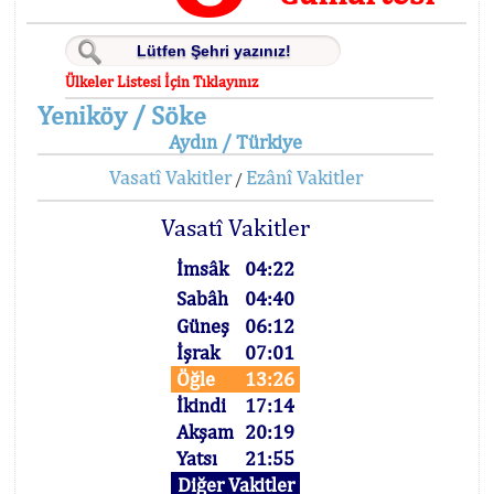
Ülkeler Listesi İçin Tıklayınız
Yeniköy / Söke
Aydın / Türkiye
Vasatî Vakitler
Ezânî Vakitler
/
Vasatî Vakitler
İmsâk
04:22
Sabâh
04:40
Güneş
06:12
İşrak
07:01
Öğle
13:26
İkindi
17:14
Akşam
20:19
Yatsı
21:55
Diğer Vakitler