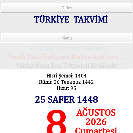
Diller
TÜRKİYE TAKVİMİ
Menü
15 Lisânda Namaz Vakitleri
İmsâk Vakti Hakkında Mühim Açıklama !..
Vakitlerimiz Son Teknoloji Hesâbıdır
Hicrî Şemsî:
1404
Rûmî:
26 Temmuz 1442
Hızır:
95
25 SAFER 1448
8
AĞUSTOS
2026
Cumartesi