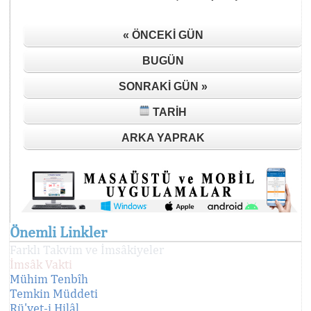
« ÖNCEKI GÜN
BUGÜN
SONRAKI GÜN »
TARIH
ARKA YAPRAK
Önemli Linkler
Farklı Takvim ve İmsâkiyeler
İmsâk Vakti
Mühim Tenbîh
Temkin Müddeti
Rü'yet-i Hilâl