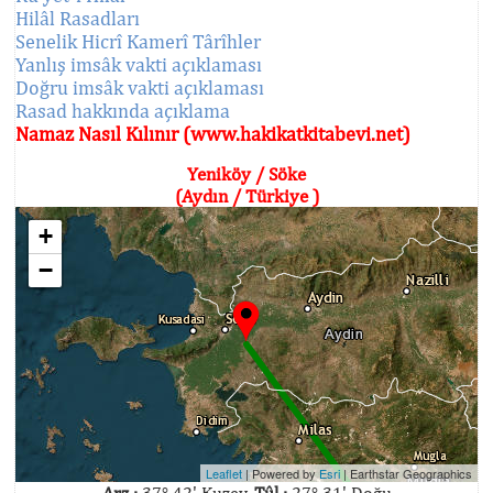
Hilâl Rasadları
Senelik Hicrî Kamerî Târîhler
Yanlış imsâk vakti açıklaması
Doğru imsâk vakti açıklaması
Rasad hakkında açıklama
Namaz Nasıl Kılınır (www.hakikatkitabevi.net)
Yeniköy / Söke
(Aydın / Türkiye )
+
−
Leaflet
| Powered by
Esri
|
Earthstar Geographics
Arz :
37° 42' Kuzey,
Tûl :
27° 31' Doğu