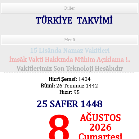
Diller
TÜRKİYE TAKVİMİ
Menü
15 Lisânda Namaz Vakitleri
İmsâk Vakti Hakkında Mühim Açıklama !..
Vakitlerimiz Son Teknoloji Hesâbıdır
Hicrî Şemsî:
1404
Rûmî:
26 Temmuz 1442
Hızır:
95
25 SAFER 1448
8
AĞUSTOS
2026
Cumartesi