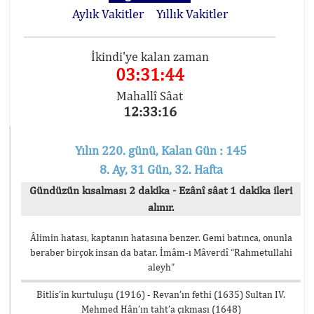
Aylık Vakitler
Yıllık Vakitler
İkindi'ye kalan zaman
03:31:44
Mahallî Sâat
12:33:16
Yılın 220. günü, Kalan Gün : 145
8. Ay, 31 Gün, 32. Hafta
Gündüzün kısalması 2 dakika - Ezânî sâat 1 dakika ileri
alınır.
Âlimin hatası, kaptanın hatasına benzer. Gemi batınca, onunla
beraber birçok insan da batar. İmâm-ı Mâverdî “Rahmetullahi
aleyh”
Bitlis’in kurtuluşu (1916) - Revan’ın fethi (1635) Sultan IV.
Mehmed Hân’ın taht’a çıkması (1648)