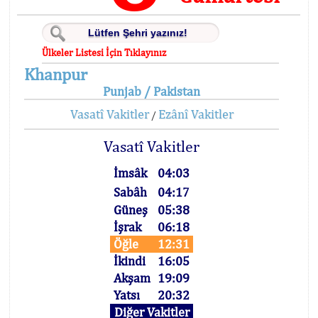
Ülkeler Listesi İçin Tıklayınız
Khanpur
Punjab / Pakistan
Vasatî Vakitler
Ezânî Vakitler
/
Vasatî Vakitler
İmsâk
04:03
Sabâh
04:17
Güneş
05:38
İşrak
06:18
Öğle
12:31
İkindi
16:05
Akşam
19:09
Yatsı
20:32
Diğer Vakitler