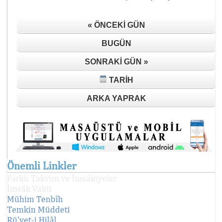
« ÖNCEKI GÜN
BUGÜN
SONRAKI GÜN »
TARIH
ARKA YAPRAK
Önemli Linkler
Farklı Takvim ve İmsâkiyeler
İmsâk Vakti
Mühim Tenbîh
Temkin Müddeti
Rü'yet-i Hilâl