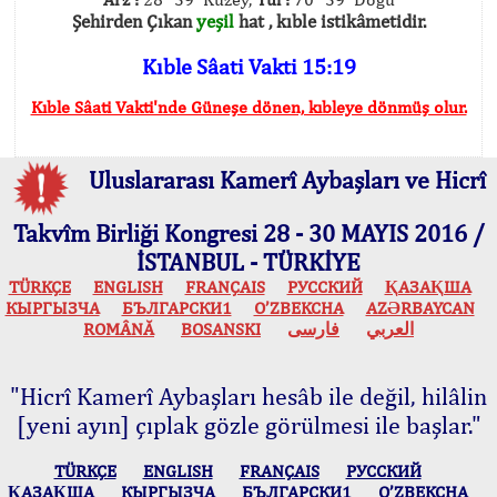
Şehirden Çıkan
yeşil
hat , kıble istikâmetidir.
Kıble Sâati Vakti 15:19
Kıble Sâati Vakti'nde Güneşe dönen, kıbleye dönmüş olur.
Uluslararası Kamerî Aybaşları ve Hicrî
Takvîm Birliği Kongresi 28 - 30 MAYIS 2016 /
İSTANBUL - TÜRKİYE
TÜRKÇE
ENGLISH
FRANÇAIS
РУССКИЙ
ҚАЗАҚША
КЫPГЫЗЧA
БЪЛГАРСКИ1
O’ZBEKCHA
AZӘRBAYCAN
ROMÂNĂ
BOSANSKI
فارسی
العربي
"Hicrî Kamerî Aybaşları hesâb ile değil, hilâlin
[yeni ayın] çıplak gözle görülmesi ile başlar."
TÜRKÇE
ENGLISH
FRANÇAIS
РУССКИЙ
ҚАЗАҚША
КЫPГЫЗЧA
БЪЛГАРСКИ1
O’ZBEKCHA