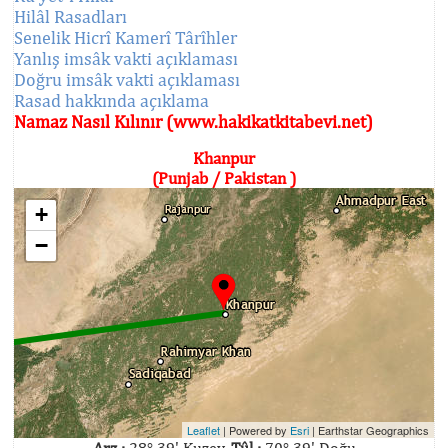
Hilâl Rasadları
Senelik Hicrî Kamerî Târîhler
Yanlış imsâk vakti açıklaması
Doğru imsâk vakti açıklaması
Rasad hakkında açıklama
Namaz Nasıl Kılınır (www.hakikatkitabevi.net)
Khanpur
(Punjab / Pakistan )
+
−
Leaflet
| Powered by
Esri
|
Earthstar Geographics
Arz :
28° 39' Kuzey,
Tûl :
70° 39' Doğu