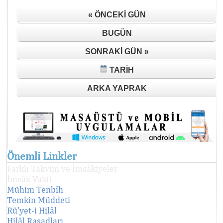
« ÖNCEKI GÜN
BUGÜN
SONRAKI GÜN »
TARIH
ARKA YAPRAK
Önemli Linkler
Farklı Takvim ve İmsâkiyeler
İmsâk Vakti
Mühim Tenbîh
Temkin Müddeti
Rü'yet-i Hilâl
Hilâl Rasadları