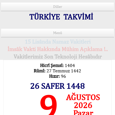
Diller
TÜRKİYE TAKVİMİ
Menü
15 Lisânda Namaz Vakitleri
İmsâk Vakti Hakkında Mühim Açıklama !..
Vakitlerimiz Son Teknoloji Hesâbıdır
Hicrî Şemsî:
1404
Rûmî:
27 Temmuz 1442
Hızır:
96
26 SAFER 1448
9
AĞUSTOS
2026
Pazar