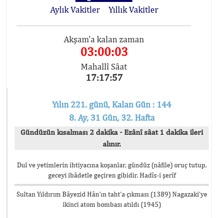
Aylık Vakitler
Yıllık Vakitler
Akşam'a kalan zaman
03:00:02
Mahallî Sâat
17:17:58
Yılın 221. günü, Kalan Gün : 144
8. Ay, 31 Gün, 32. Hafta
Gündüzün kısalması 2 dakika - Ezânî sâat 1 dakika ileri
alınır.
Dul ve yetimlerin ihtiyacına koşanlar, gündüz (nâfile) oruç tutup,
geceyi ibâdetle geçiren gibidir. Hadîs-i şerîf
Sultan Yıldırım Bâyezid Hân’ın taht’a çıkması (1389) Nagazaki’ye
ikinci atom bombası atıldı (1945)