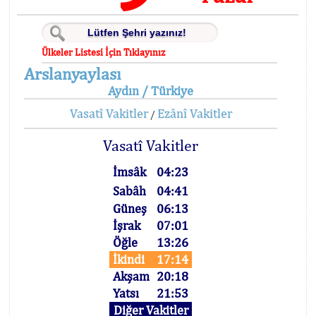
Ülkeler Listesi İçin Tıklayınız
Arslanyaylası
Aydın / Türkiye
Vasatî Vakitler
Ezânî Vakitler
/
Vasatî Vakitler
İmsâk
04:23
Sabâh
04:41
Güneş
06:13
İşrak
07:01
Öğle
13:26
İkindi
17:14
Akşam
20:18
Yatsı
21:53
Diğer Vakitler