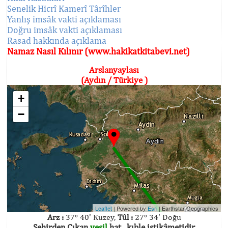
Senelik Hicrî Kamerî Târîhler
Yanlış imsâk vakti açıklaması
Doğru imsâk vakti açıklaması
Rasad hakkında açıklama
Namaz Nasıl Kılınır (www.hakikatkitabevi.net)
Arslanyaylası
(Aydın / Türkiye )
+
−
Leaflet
| Powered by
Esri
|
Earthstar Geographics
Arz :
37° 40' Kuzey,
Tûl :
27° 34' Doğu
Şehirden Çıkan
yeşil
hat , kıble istikâmetidir.