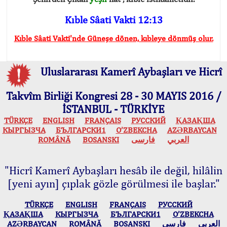
Kıble Sâati Vakti 12:13
Kıble Sâati Vakti'nde Güneşe dönen, kıbleye dönmüş olur.
Uluslararası Kamerî Aybaşları ve Hicrî
Takvîm Birliği Kongresi 28 - 30 MAYIS 2016 /
İSTANBUL - TÜRKİYE
TÜRKÇE
ENGLISH
FRANÇAIS
РУССКИЙ
ҚАЗАҚША
КЫPГЫЗЧA
БЪЛГАРСКИ1
O’ZBEKCHA
AZӘRBAYCAN
ROMÂNĂ
BOSANSKI
فارسی
العربي
"Hicrî Kamerî Aybaşları hesâb ile değil, hilâlin
[yeni ayın] çıplak gözle görülmesi ile başlar."
TÜRKÇE
ENGLISH
FRANÇAIS
РУССКИЙ
ҚАЗАҚША
КЫPГЫЗЧA
БЪЛГАРСКИ1
O’ZBEKCHA
AZӘRBAYCAN
ROMÂNĂ
BOSANSKI
فارسی
العربي