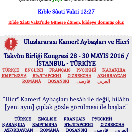
Kıble Sâati Vakti 12:27
Kıble Sâati Vakti'nde Güneşe dönen, kıbleye dönmüş olur.
Uluslararası Kamerî Aybaşları ve Hicrî
Takvîm Birliği Kongresi 28 - 30 MAYIS 2016 /
İSTANBUL - TÜRKİYE
TÜRKÇE
ENGLISH
FRANÇAIS
РУССКИЙ
ҚАЗАҚША
КЫPГЫЗЧA
БЪЛГАРСКИ1
O’ZBEKCHA
AZӘRBAYCAN
ROMÂNĂ
BOSANSKI
فارسی
العربي
"Hicrî Kamerî Aybaşları hesâb ile değil, hilâlin
[yeni ayın] çıplak gözle görülmesi ile başlar."
TÜRKÇE
ENGLISH
FRANÇAIS
РУССКИЙ
ҚАЗАҚША
КЫPГЫЗЧA
БЪЛГАРСКИ1
O’ZBEKCHA
AZӘRBAYCAN
ROMÂNĂ
BOSANSKI
فارسی
العربي