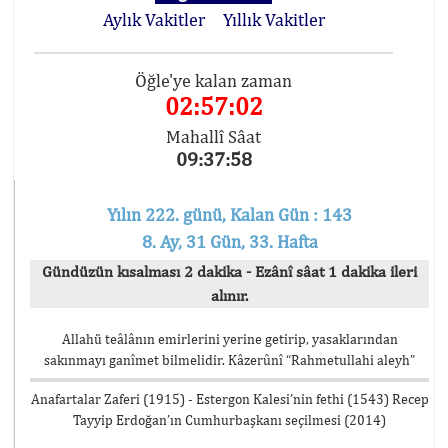
Aylık Vakitler
Yıllık Vakitler
Öğle'ye kalan zaman
02:57:02
Mahallî Sâat
09:37:58
Yılın 222. günü, Kalan Gün : 143
8. Ay, 31 Gün, 33. Hafta
Gündüzün kısalması 2 dakika - Ezânî sâat 1 dakika ileri
alınır.
Allahü teâlânın emirlerini yerine getirip, yasaklarından
sakınmayı ganîmet bilmelidir. Kâzerûnî “Rahmetullahi aleyh”
Anafartalar Zaferi (1915) - Estergon Kalesi’nin fethi (1543) Recep
Tayyip Erdoğan’ın Cumhurbaşkanı seçilmesi (2014)