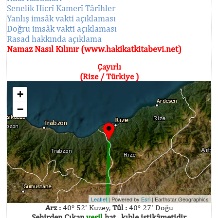
Senelik Hicrî Kamerî Târîhler
Yanlış imsâk vakti açıklaması
Doğru imsâk vakti açıklaması
Rasad hakkında açıklama
Namaz Nasıl Kılınır (www.hakikatkitabevi.net)
Çayırlı
(Rize / Türkiye )
+
−
Leaflet
| Powered by
Esri
|
Earthstar Geographics
Arz :
40° 52' Kuzey,
Tûl :
40° 27' Doğu
Şehirden Çıkan
yeşil
hat , kıble istikâmetidir.