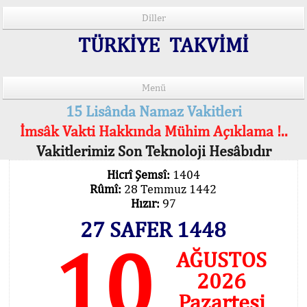
Diller
TÜRKİYE TAKVİMİ
Menü
15 Lisânda Namaz Vakitleri
İmsâk Vakti Hakkında Mühim Açıklama !..
Vakitlerimiz Son Teknoloji Hesâbıdır
Hicrî Şemsî:
1404
Rûmî:
28 Temmuz 1442
Hızır:
97
27 SAFER 1448
10
AĞUSTOS
2026
Pazartesi