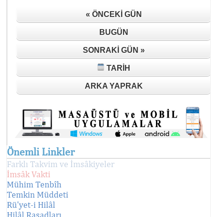
« ÖNCEKI GÜN
BUGÜN
SONRAKI GÜN »
TARIH
ARKA YAPRAK
Önemli Linkler
Farklı Takvim ve İmsâkiyeler
İmsâk Vakti
Mühim Tenbîh
Temkin Müddeti
Rü'yet-i Hilâl
Hilâl Rasadları