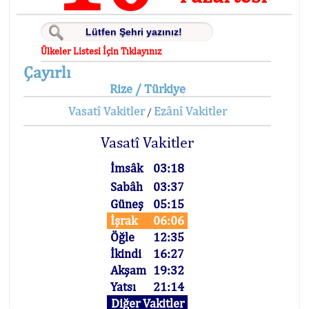
Ülkeler Listesi İçin Tıklayınız
Çayırlı
Rize / Türkiye
Vasatî Vakitler
Ezânî Vakitler
/
Vasatî Vakitler
İmsâk
03:18
Sabâh
03:37
Güneş
05:15
İşrak
06:06
Öğle
12:35
İkindi
16:27
Akşam
19:32
Yatsı
21:14
Diğer Vakitler