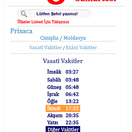
Ülkeler Listesi İçin Tıklayınız
Prisaca
Cimişlia / Moldavya
Vasatî Vakitler
Ezânî Vakitler
/
Vasatî Vakitler
İmsâk
03:27
Sabâh
03:48
Güneş
05:48
İşrak
06:42
Öğle
13:22
İkindi
17:22
Akşam
20:35
Yatsı
22:35
Diğer Vakitler