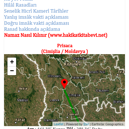
Hilâl Rasadları
Senelik Hicrî Kamerî Târîhler
Yanlış imsâk vakti açıklaması
Doğru imsâk vakti açıklaması
Rasad hakkında açıklama
Namaz Nasıl Kılınır (www.hakikatkitabevi.net)
Prisaca
(Cimişlia / Moldavya )
+
−
Leaflet
| Powered by
Esri
|
Earthstar Geographics
Arz :
46° 39' Kuzey,
Tûl :
28° 36' Doğu