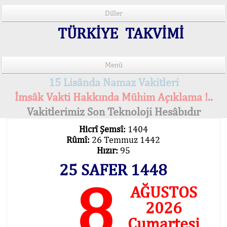
Diller
TÜRKİYE TAKVİMİ
Menü
15 Lisânda Namaz Vakitleri
İmsâk Vakti Hakkında Mühim Açıklama !..
Vakitlerimiz Son Teknoloji Hesâbıdır
Hicrî Şemsî:
1404
Rûmî:
26 Temmuz 1442
Hızır:
95
25 SAFER 1448
8
AĞUSTOS
2026
Cumartesi