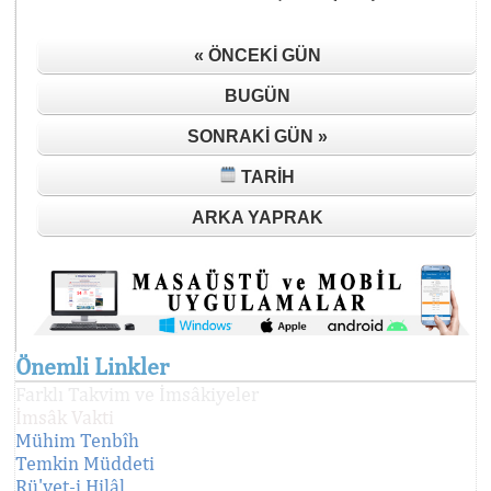
« ÖNCEKI GÜN
BUGÜN
SONRAKI GÜN »
TARIH
ARKA YAPRAK
Önemli Linkler
Farklı Takvim ve İmsâkiyeler
İmsâk Vakti
Mühim Tenbîh
Temkin Müddeti
Rü'yet-i Hilâl