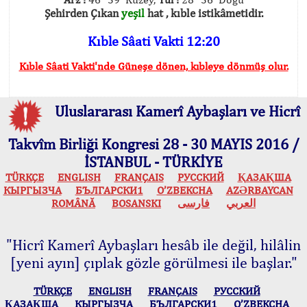
Şehirden Çıkan
yeşil
hat , kıble istikâmetidir.
Kıble Sâati Vakti 12:20
Kıble Sâati Vakti'nde Güneşe dönen, kıbleye dönmüş olur.
Uluslararası Kamerî Aybaşları ve Hicrî
Takvîm Birliği Kongresi 28 - 30 MAYIS 2016 /
İSTANBUL - TÜRKİYE
TÜRKÇE
ENGLISH
FRANÇAIS
РУССКИЙ
ҚАЗАҚША
КЫPГЫЗЧA
БЪЛГАРСКИ1
O’ZBEKCHA
AZӘRBAYCAN
ROMÂNĂ
BOSANSKI
فارسی
العربي
"Hicrî Kamerî Aybaşları hesâb ile değil, hilâlin
[yeni ayın] çıplak gözle görülmesi ile başlar."
TÜRKÇE
ENGLISH
FRANÇAIS
РУССКИЙ
ҚАЗАҚША
КЫPГЫЗЧA
БЪЛГАРСКИ1
O’ZBEKCHA