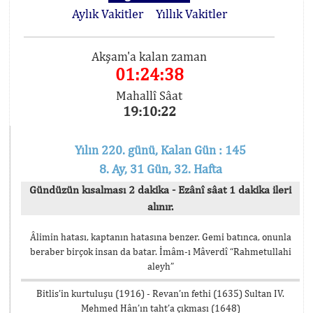
Aylık Vakitler
Yıllık Vakitler
Akşam'a kalan zaman
01:24:37
Mahallî Sâat
19:10:23
Yılın 220. günü, Kalan Gün : 145
8. Ay, 31 Gün, 32. Hafta
Gündüzün kısalması 2 dakika - Ezânî sâat 1 dakika ileri
alınır.
Âlimin hatası, kaptanın hatasına benzer. Gemi batınca, onunla
beraber birçok insan da batar. İmâm-ı Mâverdî “Rahmetullahi
aleyh”
Bitlis’in kurtuluşu (1916) - Revan’ın fethi (1635) Sultan IV.
Mehmed Hân’ın taht’a çıkması (1648)