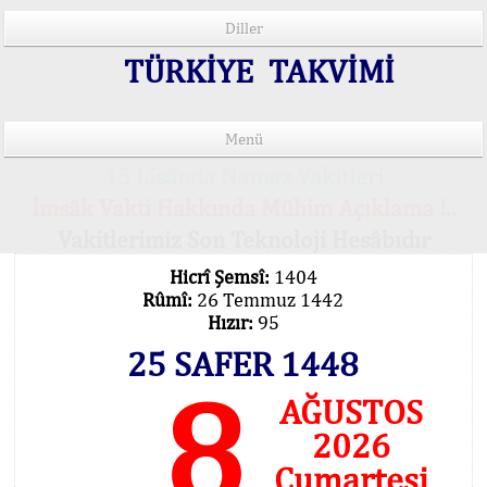
Diller
TÜRKİYE TAKVİMİ
Menü
15 Lisânda Namaz Vakitleri
İmsâk Vakti Hakkında Mühim Açıklama !..
Vakitlerimiz Son Teknoloji Hesâbıdır
Hicrî Şemsî:
1404
Rûmî:
26 Temmuz 1442
Hızır:
95
25 SAFER 1448
8
AĞUSTOS
2026
Cumartesi