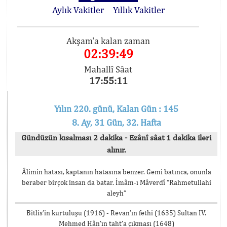
Aylık Vakitler
Yıllık Vakitler
Akşam'a kalan zaman
02:39:49
Mahallî Sâat
17:55:11
Yılın 220. günü, Kalan Gün : 145
8. Ay, 31 Gün, 32. Hafta
Gündüzün kısalması 2 dakika - Ezânî sâat 1 dakika ileri
alınır.
Âlimin hatası, kaptanın hatasına benzer. Gemi batınca, onunla
beraber birçok insan da batar. İmâm-ı Mâverdî “Rahmetullahi
aleyh”
Bitlis’in kurtuluşu (1916) - Revan’ın fethi (1635) Sultan IV.
Mehmed Hân’ın taht’a çıkması (1648)