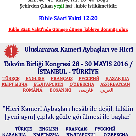
Şehirden Çıkan
yeşil
hat , kıble istikâmetidir.
Kıble Sâati Vakti 12:20
Kıble Sâati Vakti'nde Güneşe dönen, kıbleye dönmüş olur.
Uluslararası Kamerî Aybaşları ve Hicrî
Takvîm Birliği Kongresi 28 - 30 MAYIS 2016 /
İSTANBUL - TÜRKİYE
TÜRKÇE
ENGLISH
FRANÇAIS
РУССКИЙ
ҚАЗАҚША
КЫPГЫЗЧA
БЪЛГАРСКИ1
O’ZBEKCHA
AZӘRBAYCAN
ROMÂNĂ
BOSANSKI
فارسی
العربي
"Hicrî Kamerî Aybaşları hesâb ile değil, hilâlin
[yeni ayın] çıplak gözle görülmesi ile başlar."
TÜRKÇE
ENGLISH
FRANÇAIS
РУССКИЙ
ҚАЗАҚША
КЫPГЫЗЧA
БЪЛГАРСКИ1
O’ZBEKCHA