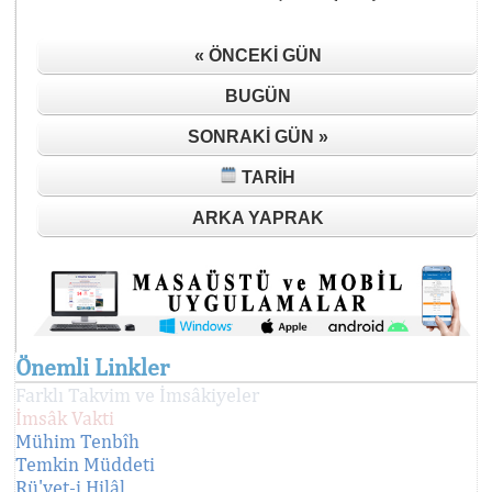
« ÖNCEKI GÜN
BUGÜN
SONRAKI GÜN »
TARIH
ARKA YAPRAK
Önemli Linkler
Farklı Takvim ve İmsâkiyeler
İmsâk Vakti
Mühim Tenbîh
Temkin Müddeti
Rü'yet-i Hilâl