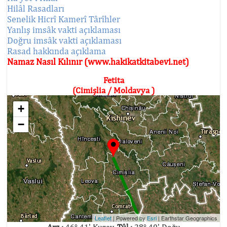
Hilâl Rasadları
Senelik Hicrî Kamerî Târîhler
Yanlış imsâk vakti açıklaması
Doğru imsâk vakti açıklaması
Rasad hakkında açıklama
Namaz Nasıl Kılınır (www.hakikatkitabevi.net)
Fetita
(Cimişlia / Moldavya )
+
−
Leaflet
| Powered by
Esri
|
Earthstar Geographics
Arz :
46° 41' Kuzey,
Tûl :
28° 40' Doğu