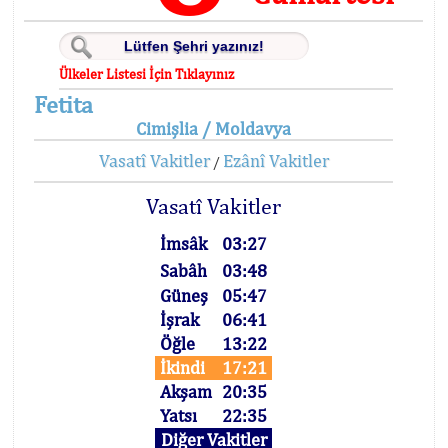
Ülkeler Listesi İçin Tıklayınız
Fetita
Cimişlia / Moldavya
Vasatî Vakitler
Ezânî Vakitler
/
Vasatî Vakitler
İmsâk
03:27
Sabâh
03:48
Güneş
05:47
İşrak
06:41
Öğle
13:22
İkindi
17:21
Akşam
20:35
Yatsı
22:35
Diğer Vakitler