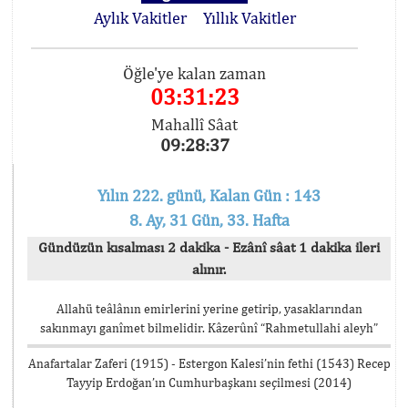
Aylık Vakitler
Yıllık Vakitler
Öğle'ye kalan zaman
03:31:23
Mahallî Sâat
09:28:37
Yılın 222. günü, Kalan Gün : 143
8. Ay, 31 Gün, 33. Hafta
Gündüzün kısalması 2 dakika - Ezânî sâat 1 dakika ileri
alınır.
Allahü teâlânın emirlerini yerine getirip, yasaklarından
sakınmayı ganîmet bilmelidir. Kâzerûnî “Rahmetullahi aleyh”
Anafartalar Zaferi (1915) - Estergon Kalesi’nin fethi (1543) Recep
Tayyip Erdoğan’ın Cumhurbaşkanı seçilmesi (2014)