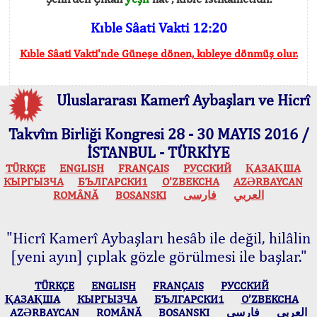
Kıble Sâati Vakti 12:20
Kıble Sâati Vakti'nde Güneşe dönen, kıbleye dönmüş olur.
Uluslararası Kamerî Aybaşları ve Hicrî
Takvîm Birliği Kongresi 28 - 30 MAYIS 2016 /
İSTANBUL - TÜRKİYE
TÜRKÇE
ENGLISH
FRANÇAIS
РУССКИЙ
ҚАЗАҚША
КЫPГЫЗЧA
БЪЛГАРСКИ1
O’ZBEKCHA
AZӘRBAYCAN
ROMÂNĂ
BOSANSKI
فارسی
العربي
"Hicrî Kamerî Aybaşları hesâb ile değil, hilâlin
[yeni ayın] çıplak gözle görülmesi ile başlar."
TÜRKÇE
ENGLISH
FRANÇAIS
РУССКИЙ
ҚАЗАҚША
КЫPГЫЗЧA
БЪЛГАРСКИ1
O’ZBEKCHA
AZӘRBAYCAN
ROMÂNĂ
BOSANSKI
فارسی
العربي