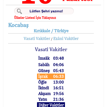
Ülkeler Listesi İçin Tıklayınız
Kocabaş
Kırıkkale / Türkiye
Vasatî Vakitler
Ezânî Vakitler
/
Vasatî Vakitler
İmsâk
03:48
Sabâh
04:06
Güneş
05:43
İşrak
06:33
Öğle
13:00
İkindi
16:51
Akşam
19:56
Yatsı
21:36
Diğer Vakitler