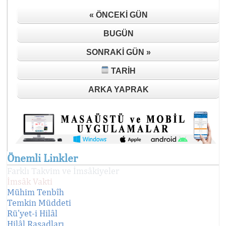
« ÖNCEKI GÜN
BUGÜN
SONRAKI GÜN »
TARIH
ARKA YAPRAK
Önemli Linkler
Farklı Takvim ve İmsâkiyeler
İmsâk Vakti
Mühim Tenbîh
Temkin Müddeti
Rü'yet-i Hilâl
Hilâl Rasadları