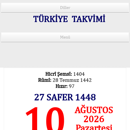
Diller
TÜRKİYE TAKVİMİ
Menü
15 Lisânda Namaz Vakitleri
İmsâk Vakti Hakkında Mühim Açıklama !..
Vakitlerimiz Son Teknoloji Hesâbıdır
Hicrî Şemsî:
1404
Rûmî:
28 Temmuz 1442
Hızır:
97
27 SAFER 1448
10
AĞUSTOS
2026
Pazartesi