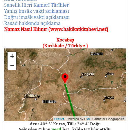
Senelik Hicrî Kamerî Târîhler
Yanlış imsâk vakti açıklaması
Doğru imsâk vakti açıklaması
Rasad hakkında açıklama
Namaz Nasıl Kılınır (www.hakikatkitabevi.net)
Kocabaş
(Kırıkkale / Türkiye )
+
−
Leaflet
| Powered by
Esri
|
Earthstar Geographics
Arz :
40° 3' Kuzey,
Tûl :
34° 4' Doğu
Şehirden Çıkan
yeşil
hat , kıble istikâmetidir.