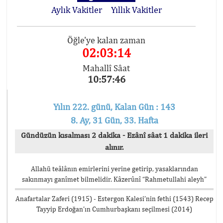
Aylık Vakitler
Yıllık Vakitler
Öğle'ye kalan zaman
02:03:13
Mahallî Sâat
10:57:47
Yılın 222. günü, Kalan Gün : 143
8. Ay, 31 Gün, 33. Hafta
Gündüzün kısalması 2 dakika - Ezânî sâat 1 dakika ileri
alınır.
Allahü teâlânın emirlerini yerine getirip, yasaklarından
sakınmayı ganîmet bilmelidir. Kâzerûnî “Rahmetullahi aleyh”
Anafartalar Zaferi (1915) - Estergon Kalesi’nin fethi (1543) Recep
Tayyip Erdoğan’ın Cumhurbaşkanı seçilmesi (2014)