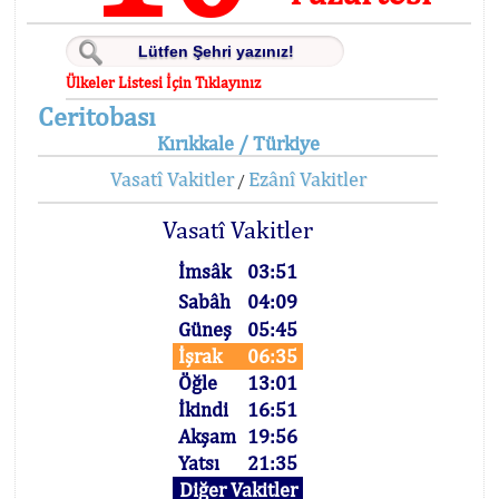
Ülkeler Listesi İçin Tıklayınız
Ceritobası
Kırıkkale / Türkiye
Vasatî Vakitler
Ezânî Vakitler
/
Vasatî Vakitler
İmsâk
03:51
Sabâh
04:09
Güneş
05:45
İşrak
06:35
Öğle
13:01
İkindi
16:51
Akşam
19:56
Yatsı
21:35
Diğer Vakitler