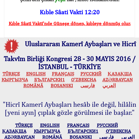
Kıble Sâati Vakti 12:20
Kıble Sâati Vakti'nde Güneşe dönen, kıbleye dönmüş olur.
Uluslararası Kamerî Aybaşları ve Hicrî
Takvîm Birliği Kongresi 28 - 30 MAYIS 2016 /
İSTANBUL - TÜRKİYE
TÜRKÇE
ENGLISH
FRANÇAIS
РУССКИЙ
ҚАЗАҚША
КЫPГЫЗЧA
БЪЛГАРСКИ1
O’ZBEKCHA
AZӘRBAYCAN
ROMÂNĂ
BOSANSKI
فارسی
العربي
"Hicrî Kamerî Aybaşları hesâb ile değil, hilâlin
[yeni ayın] çıplak gözle görülmesi ile başlar."
TÜRKÇE
ENGLISH
FRANÇAIS
РУССКИЙ
ҚАЗАҚША
КЫPГЫЗЧA
БЪЛГАРСКИ1
O’ZBEKCHA
AZӘRBAYCAN
ROMÂNĂ
BOSANSKI
فارسی
العربي