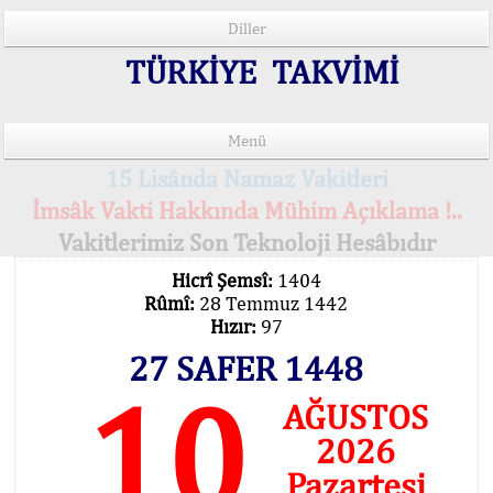
Diller
TÜRKİYE TAKVİMİ
Menü
15 Lisânda Namaz Vakitleri
İmsâk Vakti Hakkında Mühim Açıklama !..
Vakitlerimiz Son Teknoloji Hesâbıdır
Hicrî Şemsî:
1404
Rûmî:
28 Temmuz 1442
Hızır:
97
27 SAFER 1448
10
AĞUSTOS
2026
Pazartesi