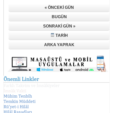
« ÖNCEKI GÜN
BUGÜN
SONRAKI GÜN »
TARIH
ARKA YAPRAK
Önemli Linkler
Farklı Takvim ve İmsâkiyeler
İmsâk Vakti
Mühim Tenbîh
Temkin Müddeti
Rü'yet-i Hilâl
Hilâl Rasadları