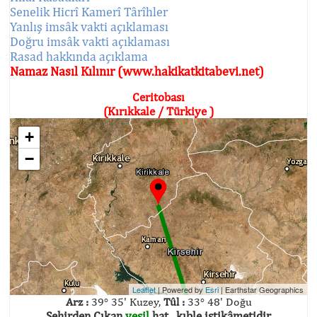
Senelik Hicrî Kamerî Târîhler
Yanlış imsâk vakti açıklaması
Doğru imsâk vakti açıklaması
Rasad hakkında açıklama
Namaz Nasıl Kılınır (www.hakikatkitabevi.net)
Ceritobası
(Kırıkkale / Türkiye )
+
−
Leaflet
| Powered by
Esri
|
Earthstar Geographics
Arz :
39° 35' Kuzey,
Tûl :
33° 48' Doğu
Şehirden Çıkan
yeşil
hat , kıble istikâmetidir.