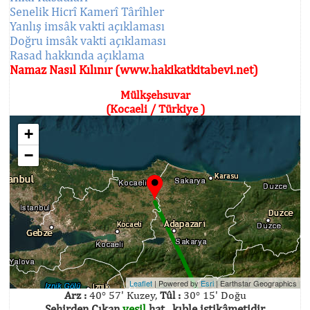
Senelik Hicrî Kamerî Târîhler
Yanlış imsâk vakti açıklaması
Doğru imsâk vakti açıklaması
Rasad hakkında açıklama
Namaz Nasıl Kılınır (www.hakikatkitabevi.net)
Mülkşehsuvar
(Kocaeli / Türkiye )
+
−
Leaflet
| Powered by
Esri
|
Earthstar Geographics
Arz :
40° 57' Kuzey,
Tûl :
30° 15' Doğu
Şehirden Çıkan
yeşil
hat , kıble istikâmetidir.