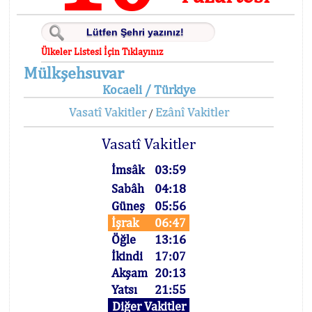
Ülkeler Listesi İçin Tıklayınız
Mülkşehsuvar
Kocaeli / Türkiye
Vasatî Vakitler
Ezânî Vakitler
/
Vasatî Vakitler
İmsâk
03:59
Sabâh
04:18
Güneş
05:56
İşrak
06:47
Öğle
13:16
İkindi
17:07
Akşam
20:13
Yatsı
21:55
Diğer Vakitler