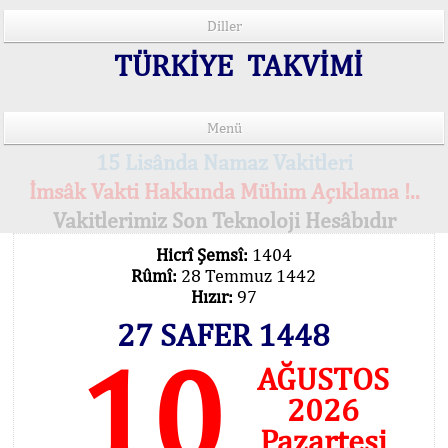
Diller
TÜRKİYE TAKVİMİ
Menü
15 Lisânda Namaz Vakitleri
İmsâk Vakti Hakkında Mühim Açıklama !..
Vakitlerimiz Son Teknoloji Hesâbıdır
Hicrî Şemsî:
1404
Rûmî:
28 Temmuz 1442
Hızır:
97
27 SAFER 1448
10
AĞUSTOS
2026
Pazartesi