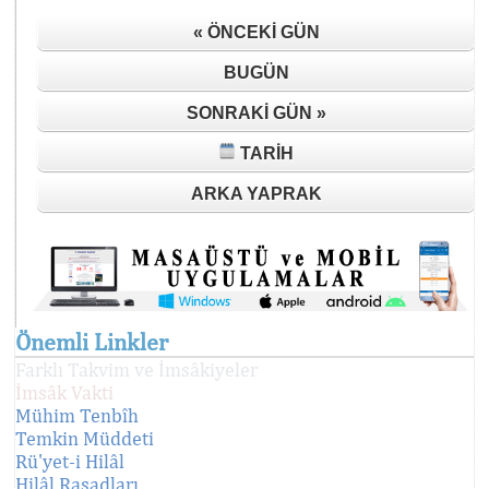
« ÖNCEKI GÜN
BUGÜN
SONRAKI GÜN »
TARIH
ARKA YAPRAK
Önemli Linkler
Farklı Takvim ve İmsâkiyeler
İmsâk Vakti
Mühim Tenbîh
Temkin Müddeti
Rü'yet-i Hilâl
Hilâl Rasadları