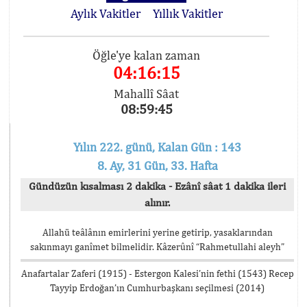
Aylık Vakitler
Yıllık Vakitler
Öğle'ye kalan zaman
04:16:15
Mahallî Sâat
08:59:45
Yılın 222. günü, Kalan Gün : 143
8. Ay, 31 Gün, 33. Hafta
Gündüzün kısalması 2 dakika - Ezânî sâat 1 dakika ileri
alınır.
Allahü teâlânın emirlerini yerine getirip, yasaklarından
sakınmayı ganîmet bilmelidir. Kâzerûnî “Rahmetullahi aleyh”
Anafartalar Zaferi (1915) - Estergon Kalesi’nin fethi (1543) Recep
Tayyip Erdoğan’ın Cumhurbaşkanı seçilmesi (2014)