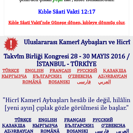
Kıble Sâati Vakti 12:17
Kıble Sâati Vakti'nde Güneşe dönen, kıbleye dönmüş olur.
Uluslararası Kamerî Aybaşları ve Hicrî
Takvîm Birliği Kongresi 28 - 30 MAYIS 2016 /
İSTANBUL - TÜRKİYE
TÜRKÇE
ENGLISH
FRANÇAIS
РУССКИЙ
ҚАЗАҚША
КЫPГЫЗЧA
БЪЛГАРСКИ1
O’ZBEKCHA
AZӘRBAYCAN
ROMÂNĂ
BOSANSKI
فارسی
العربي
"Hicrî Kamerî Aybaşları hesâb ile değil, hilâlin
[yeni ayın] çıplak gözle görülmesi ile başlar."
TÜRKÇE
ENGLISH
FRANÇAIS
РУССКИЙ
ҚАЗАҚША
КЫPГЫЗЧA
БЪЛГАРСКИ1
O’ZBEKCHA
AZӘRBAYCAN
ROMÂNĂ
BOSANSKI
فارسی
العربي