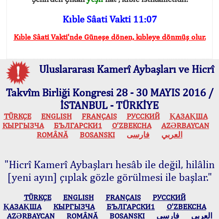
Kıble Sâati Vakti 11:07
Kıble Sâati Vakti'nde Güneşe dönen, kıbleye dönmüş olur.
Uluslararası Kamerî Aybaşları ve Hicrî
Takvîm Birliği Kongresi 28 - 30 MAYIS 2016 /
İSTANBUL - TÜRKİYE
TÜRKÇE
ENGLISH
FRANÇAIS
РУССКИЙ
ҚАЗАҚША
КЫPГЫЗЧA
БЪЛГАРСКИ1
O’ZBEKCHA
AZӘRBAYCAN
ROMÂNĂ
BOSANSKI
فارسی
العربي
"Hicrî Kamerî Aybaşları hesâb ile değil, hilâlin
[yeni ayın] çıplak gözle görülmesi ile başlar."
TÜRKÇE
ENGLISH
FRANÇAIS
РУССКИЙ
ҚАЗАҚША
КЫPГЫЗЧA
БЪЛГАРСКИ1
O’ZBEKCHA
AZӘRBAYCAN
ROMÂNĂ
BOSANSKI
فارسی
العربي