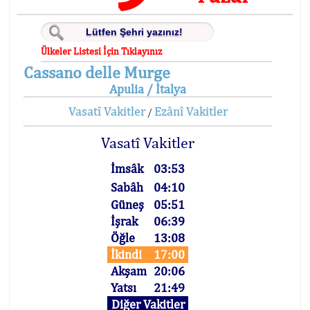
Ülkeler Listesi İçin Tıklayınız
Cassano delle Murge
Apulia / İtalya
Vasatî Vakitler
Ezânî Vakitler
/
Vasatî Vakitler
İmsâk
03:53
Sabâh
04:10
Güneş
05:51
İşrak
06:39
Öğle
13:08
İkindi
17:00
Akşam
20:06
Yatsı
21:49
Diğer Vakitler