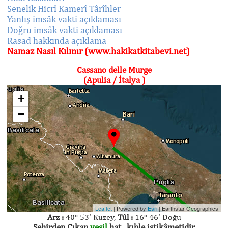
Senelik Hicrî Kamerî Târîhler
Yanlış imsâk vakti açıklaması
Doğru imsâk vakti açıklaması
Rasad hakkında açıklama
Namaz Nasıl Kılınır (www.hakikatkitabevi.net)
Cassano delle Murge
(Apulia / İtalya )
+
−
Leaflet
| Powered by
Esri
|
Earthstar Geographics
Arz :
40° 53' Kuzey,
Tûl :
16° 46' Doğu
Şehirden Çıkan
yeşil
hat , kıble istikâmetidir.