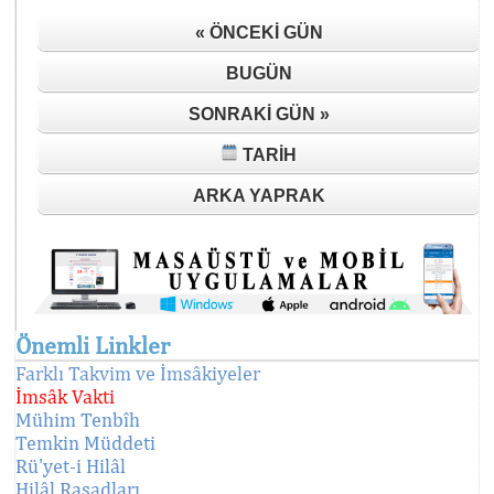
« ÖNCEKI GÜN
BUGÜN
SONRAKI GÜN »
TARIH
ARKA YAPRAK
Önemli Linkler
Farklı Takvim ve İmsâkiyeler
İmsâk Vakti
Mühim Tenbîh
Temkin Müddeti
Rü'yet-i Hilâl
Hilâl Rasadları