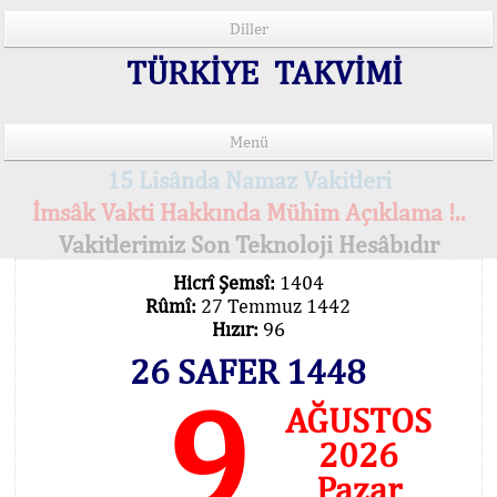
Diller
TÜRKİYE TAKVİMİ
Menü
15 Lisânda Namaz Vakitleri
İmsâk Vakti Hakkında Mühim Açıklama !..
Vakitlerimiz Son Teknoloji Hesâbıdır
Hicrî Şemsî:
1404
Rûmî:
27 Temmuz 1442
Hızır:
96
26 SAFER 1448
9
AĞUSTOS
2026
Pazar