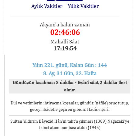
Aylık Vakitler
Yıllık Vakitler
Akşam'a kalan zaman
02:46:06
Mahallî Sâat
17:19:54
Yılın 221. günü, Kalan Gün : 144
8. Ay, 31 Gün, 32. Hafta
Gündüzün kısalması 3 dakika - Ezânî sâat 2 dakika ileri
alınır.
Dul ve yetimlerin ihtiyacına koşanlar, gündüz (nâfile) oruç tutup,
geceyi ibâdetle geçiren gibidir. Hadîs-i şerîf
Sultan Yıldırım Bâyezid Hân’ın taht’a çıkması (1389) Nagazaki’ye
ikinci atom bombası atıldı (1945)