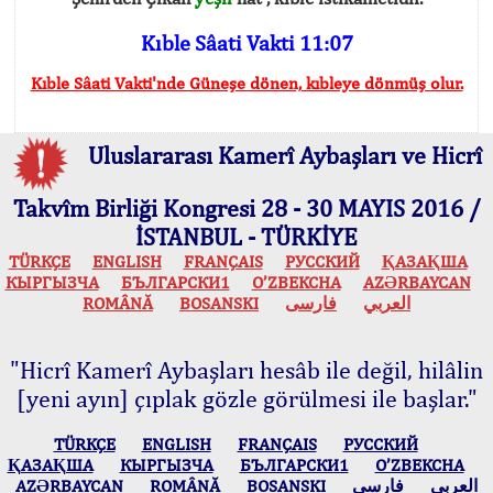
Kıble Sâati Vakti 11:07
Kıble Sâati Vakti'nde Güneşe dönen, kıbleye dönmüş olur.
Uluslararası Kamerî Aybaşları ve Hicrî
Takvîm Birliği Kongresi 28 - 30 MAYIS 2016 /
İSTANBUL - TÜRKİYE
TÜRKÇE
ENGLISH
FRANÇAIS
РУССКИЙ
ҚАЗАҚША
КЫPГЫЗЧA
БЪЛГАРСКИ1
O’ZBEKCHA
AZӘRBAYCAN
ROMÂNĂ
BOSANSKI
فارسی
العربي
"Hicrî Kamerî Aybaşları hesâb ile değil, hilâlin
[yeni ayın] çıplak gözle görülmesi ile başlar."
TÜRKÇE
ENGLISH
FRANÇAIS
РУССКИЙ
ҚАЗАҚША
КЫPГЫЗЧA
БЪЛГАРСКИ1
O’ZBEKCHA
AZӘRBAYCAN
ROMÂNĂ
BOSANSKI
فارسی
العربي