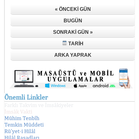
« ÖNCEKI GÜN
BUGÜN
SONRAKI GÜN »
TARIH
ARKA YAPRAK
Önemli Linkler
Farklı Takvim ve İmsâkiyeler
İmsâk Vakti
Mühim Tenbîh
Temkin Müddeti
Rü'yet-i Hilâl
Hilâl Rasadları