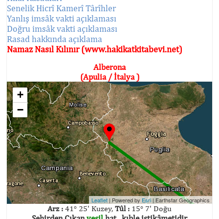
Senelik Hicrî Kamerî Târîhler
Yanlış imsâk vakti açıklaması
Doğru imsâk vakti açıklaması
Rasad hakkında açıklama
Namaz Nasıl Kılınır (www.hakikatkitabevi.net)
Alberona
(Apulia / İtalya )
+
−
Leaflet
| Powered by
Esri
|
Earthstar Geographics
Arz :
41° 25' Kuzey,
Tûl :
15° 7' Doğu
Şehirden Çıkan
yeşil
hat , kıble istikâmetidir.