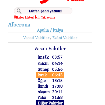
Ülkeler Listesi İçin Tıklayınız
Alberona
Apulia / İtalya
Vasatî Vakitler
Ezânî Vakitler
/
Vasatî Vakitler
İmsâk
03:57
Sabâh
04:14
Güneş
05:56
İşrak
06:45
Öğle
13:15
İkindi
17:08
Akşam
20:14
Yatsı
21:58
Diğer Vakitler