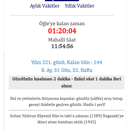
Aylık Vakitler
Yıllık Vakitler
Öğle'ye kalan zaman
01:20:04
Mahallî Sâat
11:54:56
Yılın 221. günü, Kalan Gün : 144
8. Ay, 31 Gün, 32. Hafta
Gündüzün kısalması 2 dakika - Ezânî sâat 1 dakika ileri
alınır.
Dul ve yetimlerin ihtiyacına koşanlar, gündüz (nâfile) oruç tutup,
geceyi ibâdetle geçiren gibidir. Hadîs-i şerîf
Sultan Yıldırım Bâyezid Hân’ın taht’a çıkması (1389) Nagazaki’ye
ikinci atom bombası atıldı (1945)