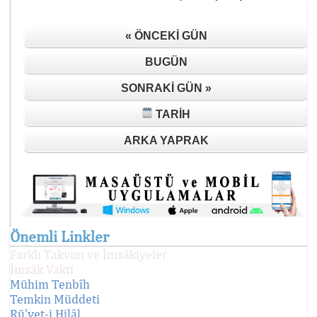
« ÖNCEKI GÜN
BUGÜN
SONRAKI GÜN »
TARIH
ARKA YAPRAK
Önemli Linkler
Farklı Takvim ve İmsâkiyeler
İmsâk Vakti
Mühim Tenbîh
Temkin Müddeti
Rü'yet-i Hilâl