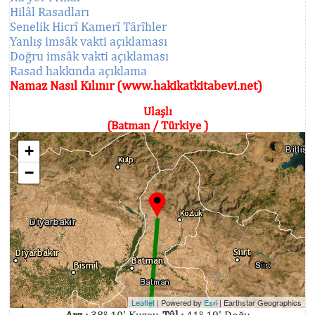
Hilâl Rasadları
Senelik Hicrî Kamerî Târîhler
Yanlış imsâk vakti açıklaması
Doğru imsâk vakti açıklaması
Rasad hakkında açıklama
Namaz Nasıl Kılınır (www.hakikatkitabevi.net)
Ulaşlı
(Batman / Türkiye )
+
−
Leaflet
| Powered by
Esri
|
Earthstar Geographics
Arz :
38° 10' Kuzey,
Tûl :
41° 19' Doğu