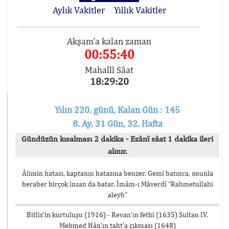
Aylık Vakitler
Yıllık Vakitler
Akşam'a kalan zaman
00:55:40
Mahallî Sâat
18:29:20
Yılın 220. günü, Kalan Gün : 145
8. Ay, 31 Gün, 32. Hafta
Gündüzün kısalması 2 dakika - Ezânî sâat 1 dakika ileri
alınır.
Âlimin hatası, kaptanın hatasına benzer. Gemi batınca, onunla
beraber birçok insan da batar. İmâm-ı Mâverdî “Rahmetullahi
aleyh”
Bitlis’in kurtuluşu (1916) - Revan’ın fethi (1635) Sultan IV.
Mehmed Hân’ın taht’a çıkması (1648)