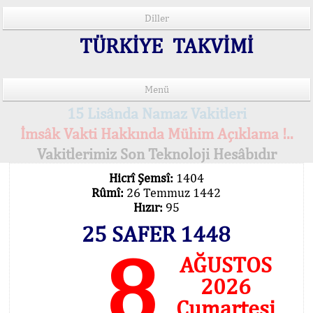
Diller
TÜRKİYE TAKVİMİ
Menü
15 Lisânda Namaz Vakitleri
İmsâk Vakti Hakkında Mühim Açıklama !..
Vakitlerimiz Son Teknoloji Hesâbıdır
Hicrî Şemsî:
1404
Rûmî:
26 Temmuz 1442
Hızır:
95
25 SAFER 1448
8
AĞUSTOS
2026
Cumartesi