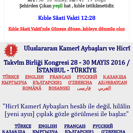
Şehirden Çıkan
yeşil
hat , kıble istikâmetidir.
Kıble Sâati Vakti 12:28
Kıble Sâati Vakti'nde Güneşe dönen, kıbleye dönmüş olur.
Uluslararası Kamerî Aybaşları ve Hicrî
Takvîm Birliği Kongresi 28 - 30 MAYIS 2016 /
İSTANBUL - TÜRKİYE
TÜRKÇE
ENGLISH
FRANÇAIS
РУССКИЙ
ҚАЗАҚША
КЫPГЫЗЧA
БЪЛГАРСКИ1
O’ZBEKCHA
AZӘRBAYCAN
ROMÂNĂ
BOSANSKI
فارسی
العربي
"Hicrî Kamerî Aybaşları hesâb ile değil, hilâlin
[yeni ayın] çıplak gözle görülmesi ile başlar."
TÜRKÇE
ENGLISH
FRANÇAIS
РУССКИЙ
ҚАЗАҚША
КЫPГЫЗЧA
БЪЛГАРСКИ1
O’ZBEKCHA