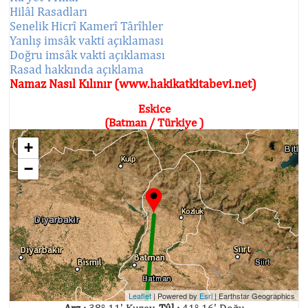
Hilâl Rasadları
Senelik Hicrî Kamerî Târîhler
Yanlış imsâk vakti açıklaması
Doğru imsâk vakti açıklaması
Rasad hakkında açıklama
Namaz Nasıl Kılınır (www.hakikatkitabevi.net)
Eskice
(Batman / Türkiye )
+
−
Leaflet
| Powered by
Esri
|
Earthstar Geographics
Arz :
38° 11' Kuzey,
Tûl :
41° 16' Doğu