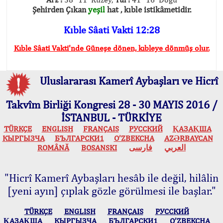
Şehirden Çıkan
yeşil
hat , kıble istikâmetidir.
Kıble Sâati Vakti 12:28
Kıble Sâati Vakti'nde Güneşe dönen, kıbleye dönmüş olur.
Uluslararası Kamerî Aybaşları ve Hicrî
Takvîm Birliği Kongresi 28 - 30 MAYIS 2016 /
İSTANBUL - TÜRKİYE
TÜRKÇE
ENGLISH
FRANÇAIS
РУССКИЙ
ҚАЗАҚША
КЫPГЫЗЧA
БЪЛГАРСКИ1
O’ZBEKCHA
AZӘRBAYCAN
ROMÂNĂ
BOSANSKI
فارسی
العربي
"Hicrî Kamerî Aybaşları hesâb ile değil, hilâlin
[yeni ayın] çıplak gözle görülmesi ile başlar."
TÜRKÇE
ENGLISH
FRANÇAIS
РУССКИЙ
ҚАЗАҚША
КЫPГЫЗЧA
БЪЛГАРСКИ1
O’ZBEKCHA