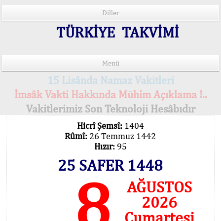
Diller
TÜRKİYE TAKVİMİ
Menü
15 Lisânda Namaz Vakitleri
İmsâk Vakti Hakkında Mühim Açıklama !..
Vakitlerimiz Son Teknoloji Hesâbıdır
Hicrî Şemsî:
1404
Rûmî:
26 Temmuz 1442
Hızır:
95
25 SAFER 1448
8
AĞUSTOS
2026
Cumartesi