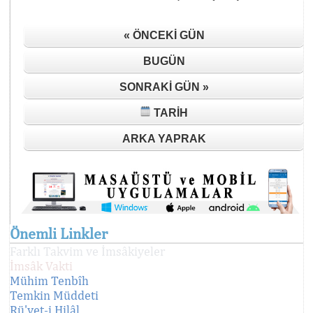
« ÖNCEKI GÜN
BUGÜN
SONRAKI GÜN »
TARIH
ARKA YAPRAK
Önemli Linkler
Farklı Takvim ve İmsâkiyeler
İmsâk Vakti
Mühim Tenbîh
Temkin Müddeti
Rü'yet-i Hilâl