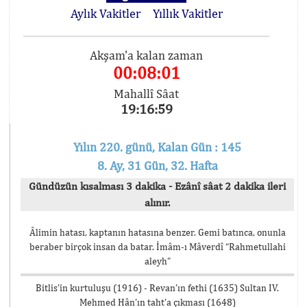
Aylık Vakitler
Yıllık Vakitler
Akşam'a kalan zaman
00:08:01
Mahallî Sâat
19:16:59
Yılın 220. günü, Kalan Gün : 145
8. Ay, 31 Gün, 32. Hafta
Gündüzün kısalması 3 dakika - Ezânî sâat 2 dakika ileri
alınır.
Âlimin hatası, kaptanın hatasına benzer. Gemi batınca, onunla
beraber birçok insan da batar. İmâm-ı Mâverdî “Rahmetullahi
aleyh”
Bitlis’in kurtuluşu (1916) - Revan’ın fethi (1635) Sultan IV.
Mehmed Hân’ın taht’a çıkması (1648)