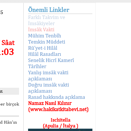
Önemli Linkler
95
Farklı Takvim ve
İmsâkiyeler
İmsâk Vakti
Mühim Tenbîh
 Sâat
Temkin Müddeti
Rü'yet-i Hilâl
1:03
Hilâl Rasadları
Senelik Hicrî Kamerî
Târîhler
Yanlış imsâk vakti
açıklaması
Doğru imsâk vakti
açıklaması
r.
Rasad hakkında açıklama
Namaz Nasıl Kılınır
ber birçok
(www.hakikatkitabevi.net)
Ischitella
ed Hân’ın
(Apulia / İtalya )