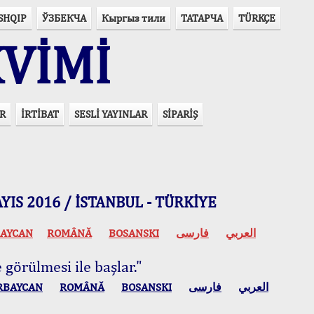
SHQIP
ЎЗБЕКЧА
Кыргыз тили
ТАТАРЧА
TÜRKÇE
VİMİ
R
İRTİBAT
SESLİ YAYINLAR
SİPARİŞ
 MAYIS 2016 / İSTANBUL - TÜRKİYE
AYCAN
ROMÂNĂ
BOSANSKI
فارسی
العربي
 görülmesi ile başlar."
RBAYCAN
ROMÂNĂ
BOSANSKI
فارسی
العربي