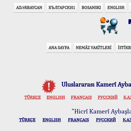
AZӘRBAYCAN
БЪЛГАРСКИ1
BOSANSKI
ENGLISH
T
ANA SAYFA
NEMÂZ VAKİTLERİ
İSTİKB
Uluslararası Kamerî Aybaş
TÜRKÇE
ENGLISH
FRANÇAIS
РУССКИЙ
ҚА
"Hicrî Kamerî Aybaşlar
TÜRKÇE
ENGLISH
FRANÇAIS
РУССКИЙ
ҚА