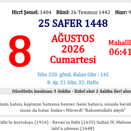
Hicrî Şemsî:
1404
Rûmî:
26 Temmuz 1442
Hızır:
25 SAFER 1448
8
AĞUSTOS
Mahallî
2026
06:4
Cumartesi
Yılın 220. günü, Kalan Gün : 145
8. Ay, 31 Gün, 32. Hafta
Gündüzün kısalması 3 dakika - Ezânî sâat 2 dakika ileri alını
imin hatası, kaptanın hatasına benzer. Gemi batınca, onunla bera
insan da batar. İmâm-ı Mâverdî “Rahmetullahi aleyh”
itlis’in kurtuluşu (1916) - Revan’ın fethi (1635) Sultan IV. Mehm
taht’a çıkması (1648)