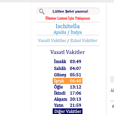
Ülkeler Listesi İçin Tıklayınız
Ischitella
Apulia / İtalya
Vasatî Vakitler
Ezânî Vakitler
/
Vasatî Vakitler
İmsâk
03:49
Sabâh
04:07
Güneş
05:51
İşrak
06:40
Öğle
13:12
Âl
İkindi
17:06
Akşam
20:13
Yatsı
21:59
B
Diğer Vakitler