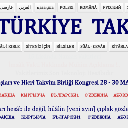
فارسی
العربي
қазақша
POLSKI
ROMÂNĂ
РУССКИЙ
ÜRKİYE TAK
ÂL-İ KIBLE
SİTENİZ İÇİN
BİLGİLER
SÜÂL - CEVÂB
KİTÂBLA
15 Lisânda Namaz Vakitleri
İmsâk Vakti Hakkında Mühim Açıklama !..
Vakitlerimiz Son Teknoloji Hesâbıdır
ları ve Hicrî Takvîm Birliği Kongresi 28 - 30
ЗАҚША
КЫPГЫЗЧA
БЪЛГАРСКИ1
O’ZBEKCHA
AZӘRB
ı hesâb ile değil, hilâlin [yeni ayın] çıplak gözle
ЗАҚША
КЫPГЫЗЧA
БЪЛГАРСКИ1
O’ZBEKCHA
AZӘ