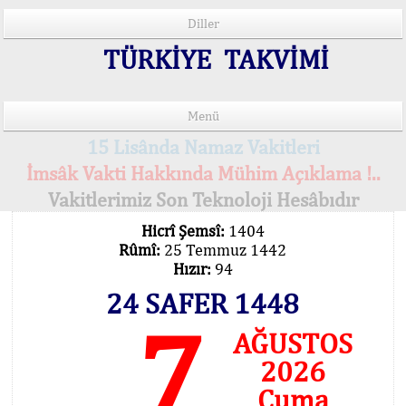
Diller
TÜRKİYE TAKVİMİ
Menü
15 Lisânda Namaz Vakitleri
İmsâk Vakti Hakkında Mühim Açıklama !..
Vakitlerimiz Son Teknoloji Hesâbıdır
Hicrî Şemsî:
1404
Rûmî:
25 Temmuz 1442
Hızır:
94
24 SAFER 1448
7
AĞUSTOS
2026
Cuma