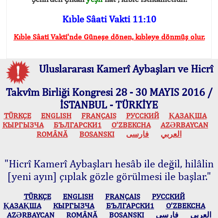
Kıble Sâati Vakti 11:10
Kıble Sâati Vakti'nde Güneşe dönen, kıbleye dönmüş olur.
Uluslararası Kamerî Aybaşları ve Hicrî
Takvîm Birliği Kongresi 28 - 30 MAYIS 2016 /
İSTANBUL - TÜRKİYE
TÜRKÇE
ENGLISH
FRANÇAIS
РУССКИЙ
ҚАЗАҚША
КЫPГЫЗЧA
БЪЛГАРСКИ1
O’ZBEKCHA
AZӘRBAYCAN
ROMÂNĂ
BOSANSKI
فارسی
العربي
"Hicrî Kamerî Aybaşları hesâb ile değil, hilâlin
[yeni ayın] çıplak gözle görülmesi ile başlar."
TÜRKÇE
ENGLISH
FRANÇAIS
РУССКИЙ
ҚАЗАҚША
КЫPГЫЗЧA
БЪЛГАРСКИ1
O’ZBEKCHA
AZӘRBAYCAN
ROMÂNĂ
BOSANSKI
فارسی
العربي