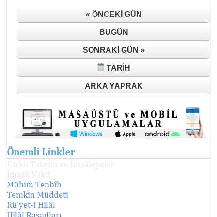
« ÖNCEKI GÜN
BUGÜN
SONRAKI GÜN »
TARIH
ARKA YAPRAK
Önemli Linkler
Farklı Takvim ve İmsâkiyeler
İmsâk Vakti
Mühim Tenbîh
Temkin Müddeti
Rü'yet-i Hilâl
Hilâl Rasadları