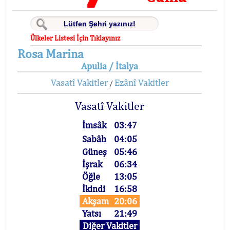
Ülkeler Listesi İçin Tıklayınız
Rosa Marina
Apulia / İtalya
Vasatî Vakitler
Ezânî Vakitler
/
Vasatî Vakitler
İmsâk
03:47
Sabâh
04:05
Güneş
05:46
İşrak
06:34
Öğle
13:05
İkindi
16:58
Akşam
20:06
Yatsı
21:49
Diğer Vakitler