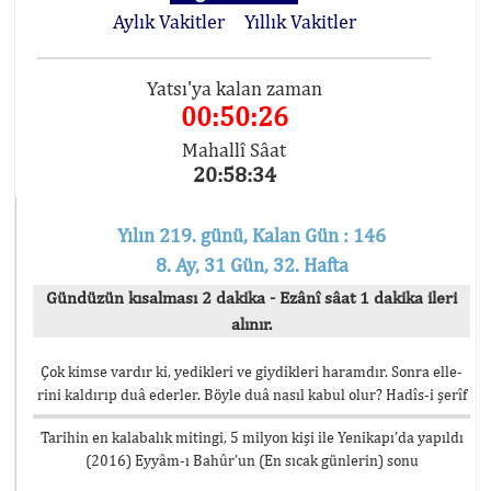
Aylık Vakitler
Yıllık Vakitler
Yatsı'ya kalan zaman
00:50:26
Mahallî Sâat
20:58:34
Yılın 219. günü, Kalan Gün : 146
8. Ay, 31 Gün, 32. Hafta
Gündüzün kısalması 2 dakika - Ezânî sâat 1 dakika ileri
alınır.
Çok kimse vardır ki, yedikleri ve giydikleri haramdır. Sonra elle-
rini kaldırıp duâ ederler. Böyle duâ nasıl kabul olur? Hadîs-i şerîf
Tarihin en kalabalık mitingi, 5 milyon kişi ile Yenikapı’da yapıldı
(2016) Eyyâm-ı Bahûr’un (En sıcak günlerin) sonu