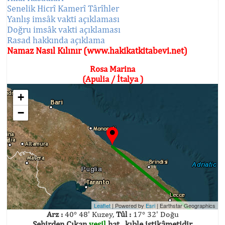
Senelik Hicrî Kamerî Târîhler
Yanlış imsâk vakti açıklaması
Doğru imsâk vakti açıklaması
Rasad hakkında açıklama
Namaz Nasıl Kılınır (www.hakikatkitabevi.net)
Rosa Marina
(Apulia / İtalya )
+
−
Leaflet
| Powered by
Esri
|
Earthstar Geographics
Arz :
40° 48' Kuzey,
Tûl :
17° 32' Doğu
Şehirden Çıkan
yeşil
hat , kıble istikâmetidir.