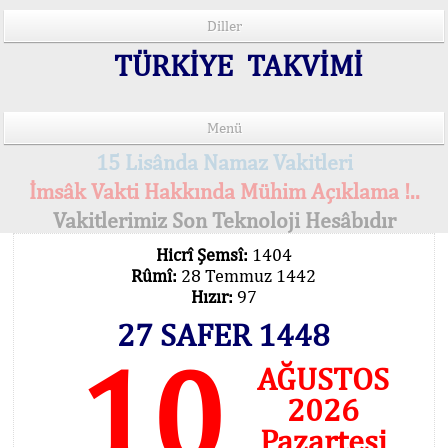
Diller
TÜRKİYE TAKVİMİ
Menü
15 Lisânda Namaz Vakitleri
İmsâk Vakti Hakkında Mühim Açıklama !..
Vakitlerimiz Son Teknoloji Hesâbıdır
Hicrî Şemsî:
1404
Rûmî:
28 Temmuz 1442
Hızır:
97
27 SAFER 1448
10
AĞUSTOS
2026
Pazartesi