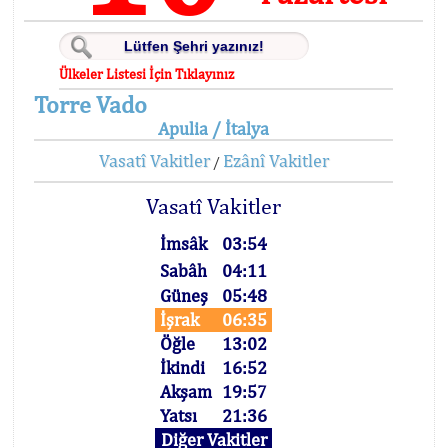
Ülkeler Listesi İçin Tıklayınız
Torre Vado
Apulia / İtalya
Vasatî Vakitler
Ezânî Vakitler
/
Vasatî Vakitler
İmsâk
03:54
Sabâh
04:11
Güneş
05:48
İşrak
06:35
Öğle
13:02
İkindi
16:52
Akşam
19:57
Yatsı
21:36
Diğer Vakitler