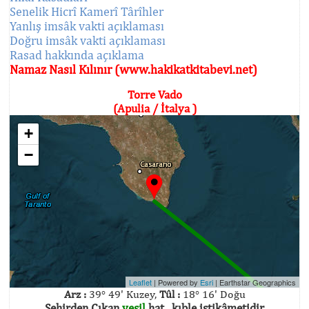
Senelik Hicrî Kamerî Târîhler
Yanlış imsâk vakti açıklaması
Doğru imsâk vakti açıklaması
Rasad hakkında açıklama
Namaz Nasıl Kılınır (www.hakikatkitabevi.net)
Torre Vado
(Apulia / İtalya )
+
−
Leaflet
| Powered by
Esri
|
Earthstar Geographics
Arz :
39° 49' Kuzey,
Tûl :
18° 16' Doğu
Şehirden Çıkan
yeşil
hat , kıble istikâmetidir.