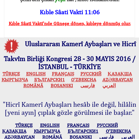
Kıble Sâati Vakti 11:06
Kıble Sâati Vakti'nde Güneşe dönen, kıbleye dönmüş olur.
Uluslararası Kamerî Aybaşları ve Hicrî
Takvîm Birliği Kongresi 28 - 30 MAYIS 2016 /
İSTANBUL - TÜRKİYE
TÜRKÇE
ENGLISH
FRANÇAIS
РУССКИЙ
ҚАЗАҚША
КЫPГЫЗЧA
БЪЛГАРСКИ1
O’ZBEKCHA
AZӘRBAYCAN
ROMÂNĂ
BOSANSKI
فارسی
العربي
"Hicrî Kamerî Aybaşları hesâb ile değil, hilâlin
[yeni ayın] çıplak gözle görülmesi ile başlar."
TÜRKÇE
ENGLISH
FRANÇAIS
РУССКИЙ
ҚАЗАҚША
КЫPГЫЗЧA
БЪЛГАРСКИ1
O’ZBEKCHA
AZӘRBAYCAN
ROMÂNĂ
BOSANSKI
فارسی
العربي