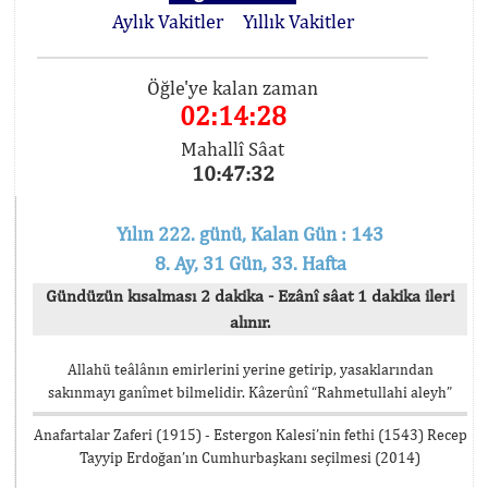
Aylık Vakitler
Yıllık Vakitler
Öğle'ye kalan zaman
02:14:28
Mahallî Sâat
10:47:32
Yılın 222. günü, Kalan Gün : 143
8. Ay, 31 Gün, 33. Hafta
Gündüzün kısalması 2 dakika - Ezânî sâat 1 dakika ileri
alınır.
Allahü teâlânın emirlerini yerine getirip, yasaklarından
sakınmayı ganîmet bilmelidir. Kâzerûnî “Rahmetullahi aleyh”
Anafartalar Zaferi (1915) - Estergon Kalesi’nin fethi (1543) Recep
Tayyip Erdoğan’ın Cumhurbaşkanı seçilmesi (2014)