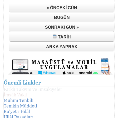
« ÖNCEKI GÜN
BUGÜN
SONRAKI GÜN »
TARIH
ARKA YAPRAK
Önemli Linkler
Farklı Takvim ve İmsâkiyeler
İmsâk Vakti
Mühim Tenbîh
Temkin Müddeti
Rü'yet-i Hilâl
Hilâl Rasadları