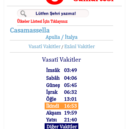
Ülkeler Listesi İçin Tıklayınız
Casamassella
Apulia / İtalya
Vasatî Vakitler
Ezânî Vakitler
/
Vasatî Vakitler
İmsâk
03:49
Sabâh
04:06
Güneş
05:45
İşrak
06:32
Öğle
13:01
İkindi
16:53
Akşam
19:59
Yatsı
21:40
Diğer Vakitler