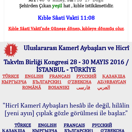
Şehirden Çıkan
yeşil
hat , kıble istikâmetidir.
Kıble Sâati Vakti 11:08
Kıble Sâati Vakti'nde Güneşe dönen, kıbleye dönmüş olur.
Uluslararası Kamerî Aybaşları ve Hicrî
Takvîm Birliği Kongresi 28 - 30 MAYIS 2016 /
İSTANBUL - TÜRKİYE
TÜRKÇE
ENGLISH
FRANÇAIS
РУССКИЙ
ҚАЗАҚША
КЫPГЫЗЧA
БЪЛГАРСКИ1
O’ZBEKCHA
AZӘRBAYCAN
ROMÂNĂ
BOSANSKI
فارسی
العربي
"Hicrî Kamerî Aybaşları hesâb ile değil, hilâlin
[yeni ayın] çıplak gözle görülmesi ile başlar."
TÜRKÇE
ENGLISH
FRANÇAIS
РУССКИЙ
ҚАЗАҚША
КЫPГЫЗЧA
БЪЛГАРСКИ1
O’ZBEKCHA