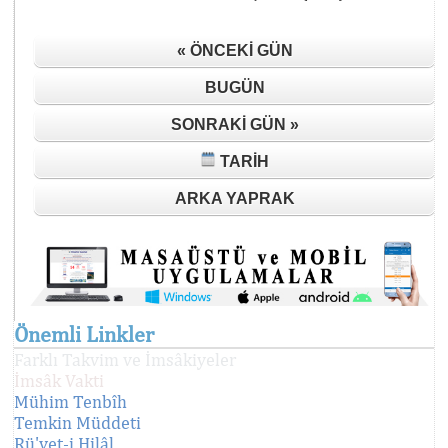
« ÖNCEKI GÜN
BUGÜN
SONRAKI GÜN »
TARIH
ARKA YAPRAK
Önemli Linkler
Farklı Takvim ve İmsâkiyeler
İmsâk Vakti
Mühim Tenbîh
Temkin Müddeti
Rü'yet-i Hilâl