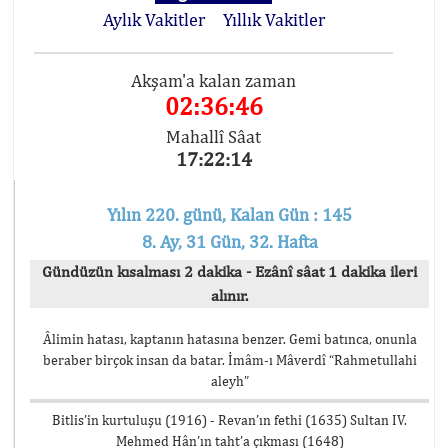
Aylık Vakitler
Yıllık Vakitler
Akşam'a kalan zaman
02:36:45
Mahallî Sâat
17:22:15
Yılın 220. günü, Kalan Gün : 145
8. Ay, 31 Gün, 32. Hafta
Gündüzün kısalması 2 dakika - Ezânî sâat 1 dakika ileri
alınır.
Âlimin hatası, kaptanın hatasına benzer. Gemi batınca, onunla
beraber birçok insan da batar. İmâm-ı Mâverdî “Rahmetullahi
aleyh”
Bitlis’in kurtuluşu (1916) - Revan’ın fethi (1635) Sultan IV.
Mehmed Hân’ın taht’a çıkması (1648)