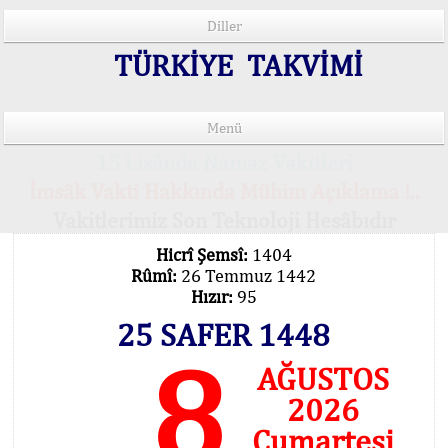
Diller
TÜRKİYE TAKVİMİ
Menü
15 Lisânda Namaz Vakitleri
İmsâk Vakti Hakkında Mühim Açıklama !..
Vakitlerimiz Son Teknoloji Hesâbıdır
Hicrî Şemsî:
1404
Rûmî:
26 Temmuz 1442
Hızır:
95
25 SAFER 1448
8
AĞUSTOS
2026
Cumartesi