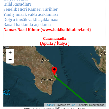
Hilâl Rasadları
Senelik Hicrî Kamerî Târîhler
Yanlış imsâk vakti açıklaması
Doğru imsâk vakti açıklaması
Rasad hakkında açıklama
Namaz Nasıl Kılınır (www.hakikatkitabevi.net)
Casamassella
(Apulia / İtalya )
+
−
Leaflet
| Powered by
Esri
|
Earthstar Geographics
Arz :
40° 6' Kuzey,
Tûl :
18° 27' Doğu