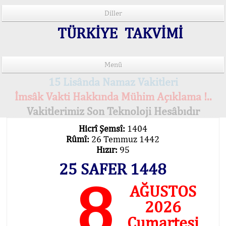
Diller
TÜRKİYE TAKVİMİ
Menü
15 Lisânda Namaz Vakitleri
İmsâk Vakti Hakkında Mühim Açıklama !..
Vakitlerimiz Son Teknoloji Hesâbıdır
Hicrî Şemsî:
1404
Rûmî:
26 Temmuz 1442
Hızır:
95
25 SAFER 1448
8
AĞUSTOS
2026
Cumartesi