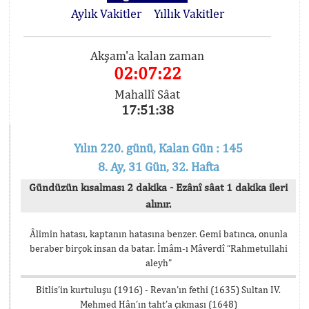
Aylık Vakitler
Yıllık Vakitler
Akşam'a kalan zaman
02:07:21
Mahallî Sâat
17:51:39
Yılın 220. günü, Kalan Gün : 145
8. Ay, 31 Gün, 32. Hafta
Gündüzün kısalması 2 dakika - Ezânî sâat 1 dakika ileri
alınır.
Âlimin hatası, kaptanın hatasına benzer. Gemi batınca, onunla
beraber birçok insan da batar. İmâm-ı Mâverdî “Rahmetullahi
aleyh”
Bitlis’in kurtuluşu (1916) - Revan’ın fethi (1635) Sultan IV.
Mehmed Hân’ın taht’a çıkması (1648)