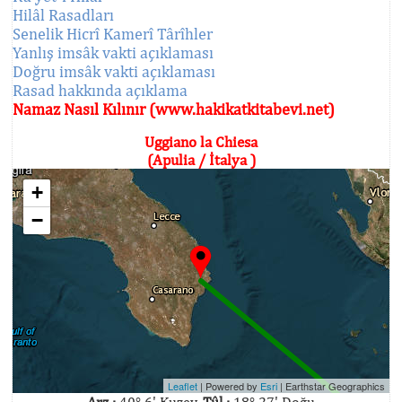
Hilâl Rasadları
Senelik Hicrî Kamerî Târîhler
Yanlış imsâk vakti açıklaması
Doğru imsâk vakti açıklaması
Rasad hakkında açıklama
Namaz Nasıl Kılınır (www.hakikatkitabevi.net)
Uggiano la Chiesa
(Apulia / İtalya )
+
−
Leaflet
| Powered by
Esri
|
Earthstar Geographics
Arz :
40° 6' Kuzey,
Tûl :
18° 27' Doğu