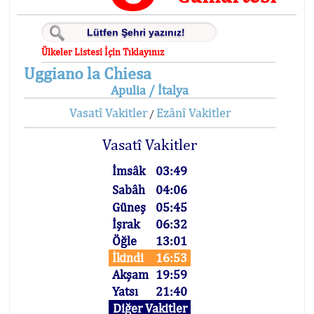
Ülkeler Listesi İçin Tıklayınız
Uggiano la Chiesa
Apulia / İtalya
Vasatî Vakitler
Ezânî Vakitler
/
Vasatî Vakitler
İmsâk
03:49
Sabâh
04:06
Güneş
05:45
İşrak
06:32
Öğle
13:01
İkindi
16:53
Akşam
19:59
Yatsı
21:40
Diğer Vakitler