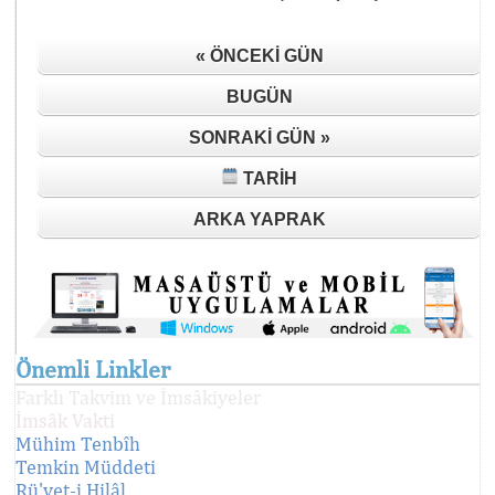
« ÖNCEKI GÜN
BUGÜN
SONRAKI GÜN »
TARIH
ARKA YAPRAK
Önemli Linkler
Farklı Takvim ve İmsâkiyeler
İmsâk Vakti
Mühim Tenbîh
Temkin Müddeti
Rü'yet-i Hilâl