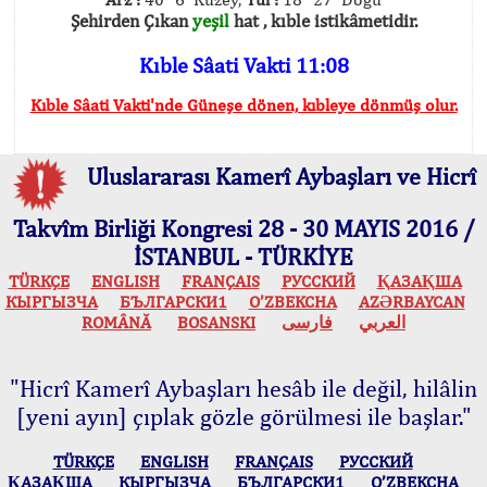
Şehirden Çıkan
yeşil
hat , kıble istikâmetidir.
Kıble Sâati Vakti 11:08
Kıble Sâati Vakti'nde Güneşe dönen, kıbleye dönmüş olur.
Uluslararası Kamerî Aybaşları ve Hicrî
Takvîm Birliği Kongresi 28 - 30 MAYIS 2016 /
İSTANBUL - TÜRKİYE
TÜRKÇE
ENGLISH
FRANÇAIS
РУССКИЙ
ҚАЗАҚША
КЫPГЫЗЧA
БЪЛГАРСКИ1
O’ZBEKCHA
AZӘRBAYCAN
ROMÂNĂ
BOSANSKI
فارسی
العربي
"Hicrî Kamerî Aybaşları hesâb ile değil, hilâlin
[yeni ayın] çıplak gözle görülmesi ile başlar."
TÜRKÇE
ENGLISH
FRANÇAIS
РУССКИЙ
ҚАЗАҚША
КЫPГЫЗЧA
БЪЛГАРСКИ1
O’ZBEKCHA