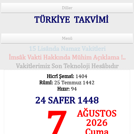
Diller
TÜRKİYE TAKVİMİ
Menü
15 Lisânda Namaz Vakitleri
İmsâk Vakti Hakkında Mühim Açıklama !..
Vakitlerimiz Son Teknoloji Hesâbıdır
Hicrî Şemsî:
1404
Rûmî:
25 Temmuz 1442
Hızır:
94
24 SAFER 1448
7
AĞUSTOS
2026
Cuma