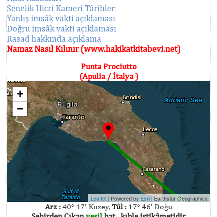
Senelik Hicrî Kamerî Târîhler
Yanlış imsâk vakti açıklaması
Doğru imsâk vakti açıklaması
Rasad hakkında açıklama
Namaz Nasıl Kılınır (www.hakikatkitabevi.net)
Punta Prociutto
(Apulia / İtalya )
+
−
Leaflet
| Powered by
Esri
|
Earthstar Geographics
Arz :
40° 17' Kuzey,
Tûl :
17° 46' Doğu
Şehirden Çıkan
yeşil
hat , kıble istikâmetidir.