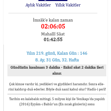
Aylık Vakitler
Yıllık Vakitler
İmsâk'e kalan zaman
02:06:05
Mahallî Sâat
01:42:55
Yılın 219. günü, Kalan Gün : 146
8. Ay, 31 Gün, 32. Hafta
Gündüzün kısalması 3 dakika - Ezânî sâat 2 dakika ileri
alınır.
Çok kimse vardır ki, yedikleri ve giydikleri haramdır. Sonra elle-
rini kaldırıp duâ ederler. Böyle duâ nasıl kabul olur? Hadîs-i şerîf
Tarihin en kalabalık mitingi, 5 milyon kişi ile Yenikapı’da yapıldı
(2016) Eyyâm-ı Bahûr’un (En sıcak günlerin) sonu