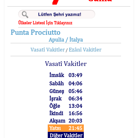
Ülkeler Listesi İçin Tıklayınız
Punta Prociutto
Apulia / İtalya
Vasatî Vakitler
Ezânî Vakitler
/
Vasatî Vakitler
İmsâk
03:49
Sabâh
04:06
Güneş
05:46
İşrak
06:34
Öğle
13:04
İkindi
16:56
Akşam
20:03
Yatsı
21:45
Diğer Vakitler