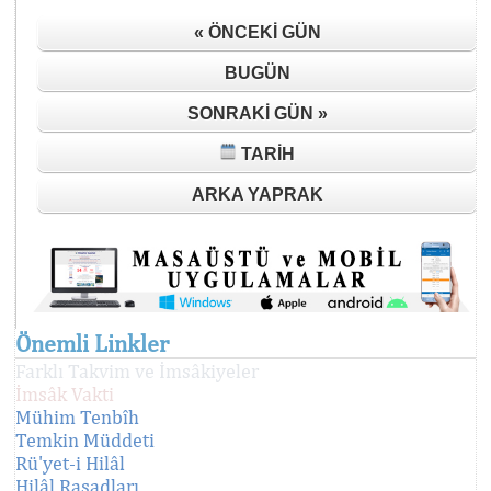
« ÖNCEKI GÜN
BUGÜN
SONRAKI GÜN »
TARIH
ARKA YAPRAK
Önemli Linkler
Farklı Takvim ve İmsâkiyeler
İmsâk Vakti
Mühim Tenbîh
Temkin Müddeti
Rü'yet-i Hilâl
Hilâl Rasadları