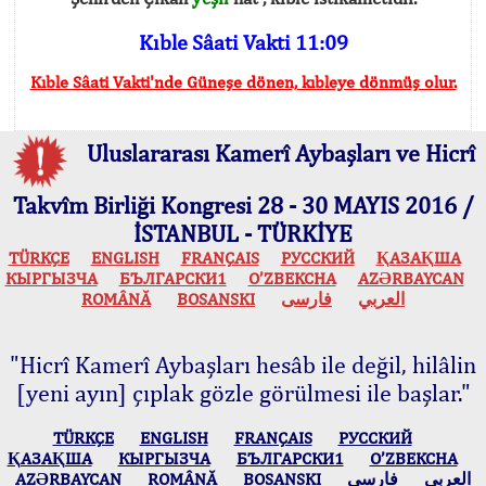
Kıble Sâati Vakti 11:09
Kıble Sâati Vakti'nde Güneşe dönen, kıbleye dönmüş olur.
Uluslararası Kamerî Aybaşları ve Hicrî
Takvîm Birliği Kongresi 28 - 30 MAYIS 2016 /
İSTANBUL - TÜRKİYE
TÜRKÇE
ENGLISH
FRANÇAIS
РУССКИЙ
ҚАЗАҚША
КЫPГЫЗЧA
БЪЛГАРСКИ1
O’ZBEKCHA
AZӘRBAYCAN
ROMÂNĂ
BOSANSKI
فارسی
العربي
"Hicrî Kamerî Aybaşları hesâb ile değil, hilâlin
[yeni ayın] çıplak gözle görülmesi ile başlar."
TÜRKÇE
ENGLISH
FRANÇAIS
РУССКИЙ
ҚАЗАҚША
КЫPГЫЗЧA
БЪЛГАРСКИ1
O’ZBEKCHA
AZӘRBAYCAN
ROMÂNĂ
BOSANSKI
فارسی
العربي