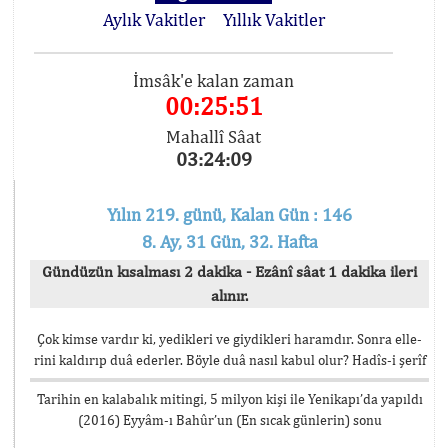
Aylık Vakitler
Yıllık Vakitler
İmsâk'e kalan zaman
00:25:51
Mahallî Sâat
03:24:09
Yılın 219. günü, Kalan Gün : 146
8. Ay, 31 Gün, 32. Hafta
Gündüzün kısalması 2 dakika - Ezânî sâat 1 dakika ileri
alınır.
Çok kimse vardır ki, yedikleri ve giydikleri haramdır. Sonra elle-
rini kaldırıp duâ ederler. Böyle duâ nasıl kabul olur? Hadîs-i şerîf
Tarihin en kalabalık mitingi, 5 milyon kişi ile Yenikapı’da yapıldı
(2016) Eyyâm-ı Bahûr’un (En sıcak günlerin) sonu