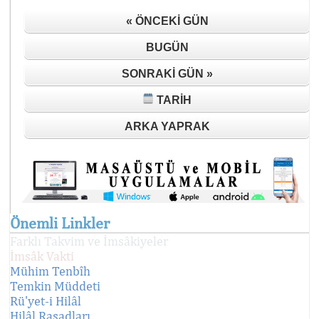
« ÖNCEKI GÜN
BUGÜN
SONRAKI GÜN »
TARIH
ARKA YAPRAK
Önemli Linkler
Farklı Takvim ve İmsâkiyeler
İmsâk Vakti
Mühim Tenbîh
Temkin Müddeti
Rü'yet-i Hilâl
Hilâl Rasadları