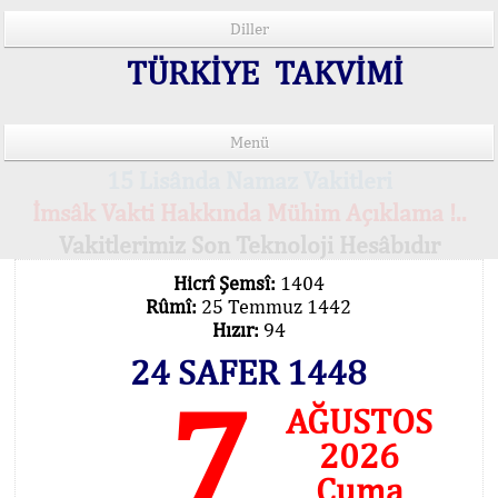
Diller
TÜRKİYE TAKVİMİ
Menü
15 Lisânda Namaz Vakitleri
İmsâk Vakti Hakkında Mühim Açıklama !..
Vakitlerimiz Son Teknoloji Hesâbıdır
Hicrî Şemsî:
1404
Rûmî:
25 Temmuz 1442
Hızır:
94
24 SAFER 1448
7
AĞUSTOS
2026
Cuma