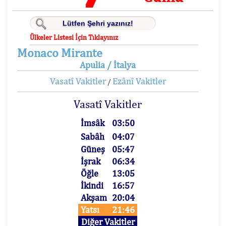
Ülkeler Listesi İçin Tıklayınız
Monaco Mirante
Apulia / İtalya
Vasatî Vakitler
Ezânî Vakitler
/
Vasatî Vakitler
İmsâk
03:50
Sabâh
04:07
Güneş
05:47
İşrak
06:34
Öğle
13:05
İkindi
16:57
Akşam
20:04
Yatsı
21:46
Diğer Vakitler