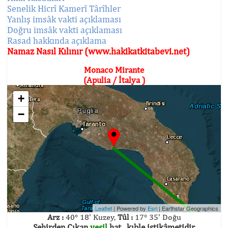
Senelik Hicrî Kamerî Târîhler
Yanlış imsâk vakti açıklaması
Doğru imsâk vakti açıklaması
Rasad hakkında açıklama
Namaz Nasıl Kılınır (www.hakikatkitabevi.net)
Monaco Mirante
(Apulia / İtalya )
+
−
Leaflet
| Powered by
Esri
|
Earthstar Geographics
Arz :
40° 18' Kuzey,
Tûl :
17° 35' Doğu
Şehirden Çıkan
yeşil
hat , kıble istikâmetidir.