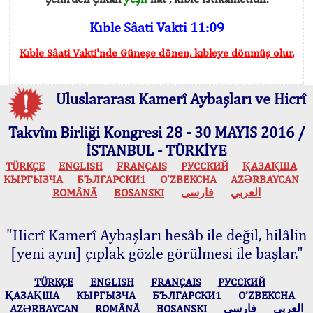
Kıble Sâati Vakti 11:09
Kıble Sâati Vakti'nde Güneşe dönen, kıbleye dönmüş olur.
Uluslararası Kamerî Aybaşları ve Hicrî
Takvîm Birliği Kongresi 28 - 30 MAYIS 2016 /
İSTANBUL - TÜRKİYE
TÜRKÇE
ENGLISH
FRANÇAIS
РУССКИЙ
ҚАЗАҚША
КЫPГЫЗЧA
БЪЛГАРСКИ1
O’ZBEKCHA
AZӘRBAYCAN
ROMÂNĂ
BOSANSKI
فارسی
العربي
"Hicrî Kamerî Aybaşları hesâb ile değil, hilâlin
[yeni ayın] çıplak gözle görülmesi ile başlar."
TÜRKÇE
ENGLISH
FRANÇAIS
РУССКИЙ
ҚАЗАҚША
КЫPГЫЗЧA
БЪЛГАРСКИ1
O’ZBEKCHA
AZӘRBAYCAN
ROMÂNĂ
BOSANSKI
فارسی
العربي