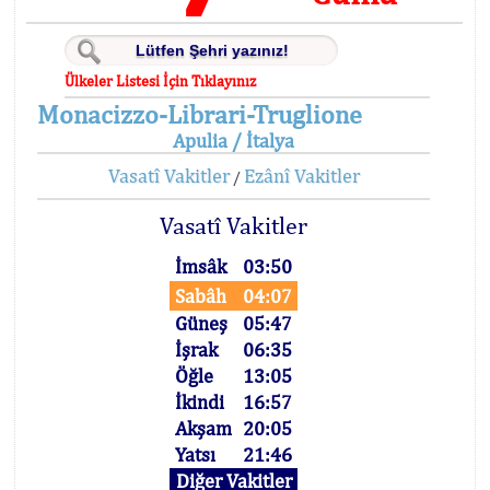
Ülkeler Listesi İçin Tıklayınız
Monacizzo-Librari-Truglione
Apulia / İtalya
Vasatî Vakitler
Ezânî Vakitler
/
Vasatî Vakitler
İmsâk
03:50
Sabâh
04:07
Güneş
05:47
İşrak
06:35
Öğle
13:05
İkindi
16:57
Akşam
20:05
Yatsı
21:46
Diğer Vakitler