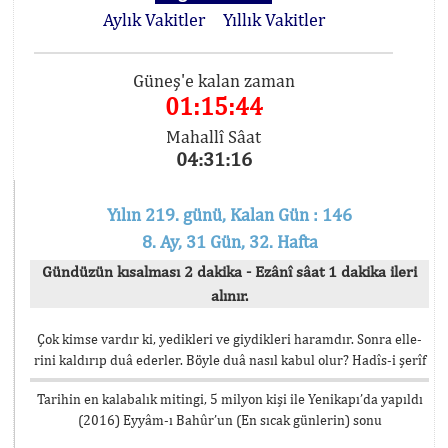
Aylık Vakitler
Yıllık Vakitler
Güneş'e kalan zaman
01:15:44
Mahallî Sâat
04:31:16
Yılın 219. günü, Kalan Gün : 146
8. Ay, 31 Gün, 32. Hafta
Gündüzün kısalması 2 dakika - Ezânî sâat 1 dakika ileri
alınır.
Çok kimse vardır ki, yedikleri ve giydikleri haramdır. Sonra elle-
rini kaldırıp duâ ederler. Böyle duâ nasıl kabul olur? Hadîs-i şerîf
Tarihin en kalabalık mitingi, 5 milyon kişi ile Yenikapı’da yapıldı
(2016) Eyyâm-ı Bahûr’un (En sıcak günlerin) sonu