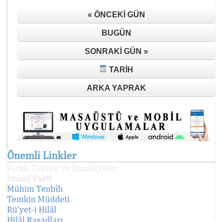
« ÖNCEKI GÜN
BUGÜN
SONRAKI GÜN »
TARIH
ARKA YAPRAK
Önemli Linkler
Farklı Takvim ve İmsâkiyeler
İmsâk Vakti
Mühim Tenbîh
Temkin Müddeti
Rü'yet-i Hilâl
Hilâl Rasadları