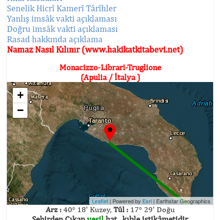
Senelik Hicrî Kamerî Târîhler
Yanlış imsâk vakti açıklaması
Doğru imsâk vakti açıklaması
Rasad hakkında açıklama
Namaz Nasıl Kılınır (www.hakikatkitabevi.net)
Monacizzo-Librari-Truglione
(Apulia / İtalya )
+
−
Leaflet
| Powered by
Esri
|
Earthstar Geographics
Arz :
40° 18' Kuzey,
Tûl :
17° 29' Doğu
Şehirden Çıkan
yeşil
hat , kıble istikâmetidir.