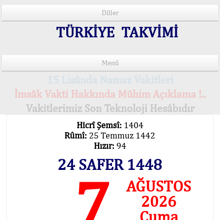
Diller
TÜRKİYE TAKVİMİ
Menü
15 Lisânda Namaz Vakitleri
İmsâk Vakti Hakkında Mühim Açıklama !..
Vakitlerimiz Son Teknoloji Hesâbıdır
Hicrî Şemsî:
1404
Rûmî:
25 Temmuz 1442
Hızır:
94
24 SAFER 1448
7
AĞUSTOS
2026
Cuma