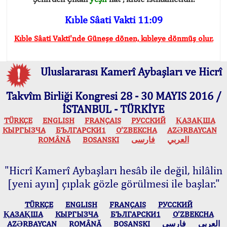
Kıble Sâati Vakti 11:09
Kıble Sâati Vakti'nde Güneşe dönen, kıbleye dönmüş olur.
Uluslararası Kamerî Aybaşları ve Hicrî
Takvîm Birliği Kongresi 28 - 30 MAYIS 2016 /
İSTANBUL - TÜRKİYE
TÜRKÇE
ENGLISH
FRANÇAIS
РУССКИЙ
ҚАЗАҚША
КЫPГЫЗЧA
БЪЛГАРСКИ1
O’ZBEKCHA
AZӘRBAYCAN
ROMÂNĂ
BOSANSKI
فارسی
العربي
"Hicrî Kamerî Aybaşları hesâb ile değil, hilâlin
[yeni ayın] çıplak gözle görülmesi ile başlar."
TÜRKÇE
ENGLISH
FRANÇAIS
РУССКИЙ
ҚАЗАҚША
КЫPГЫЗЧA
БЪЛГАРСКИ1
O’ZBEKCHA
AZӘRBAYCAN
ROMÂNĂ
BOSANSKI
فارسی
العربي