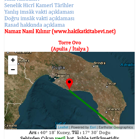
Senelik Hicrî Kamerî Târîhler
Yanlış imsâk vakti açıklaması
Doğru imsâk vakti açıklaması
Rasad hakkında açıklama
Namaz Nasıl Kılınır (www.hakikatkitabevi.net)
Torre Ovo
(Apulia / İtalya )
+
−
Leaflet
| Powered by
Esri
|
Earthstar Geographics
Arz :
40° 18' Kuzey,
Tûl :
17° 30' Doğu
Şehirden Çıkan
yeşil
hat , kıble istikâmetidir.