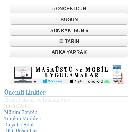
« ÖNCEKI GÜN
BUGÜN
SONRAKI GÜN »
TARIH
ARKA YAPRAK
Önemli Linkler
Farklı Takvim ve İmsâkiyeler
İmsâk Vakti
Mühim Tenbîh
Temkin Müddeti
Rü'yet-i Hilâl
Hilâl Rasadları