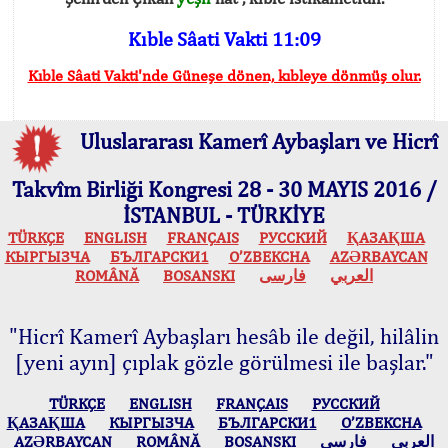
Kıble Sâati Vakti 11:09
Kıble Sâati Vakti'nde Güneşe dönen, kıbleye dönmüş olur.
Uluslararası Kamerî Aybaşları ve Hicrî
Takvîm Birliği Kongresi 28 - 30 MAYIS 2016 /
İSTANBUL - TÜRKİYE
TÜRKÇE
ENGLISH
FRANÇAIS
РУССКИЙ
ҚАЗАҚША
КЫPГЫЗЧA
БЪЛГАРСКИ1
O’ZBEKCHA
AZӘRBAYCAN
ROMÂNĂ
BOSANSKI
فارسی
العربي
"Hicrî Kamerî Aybaşları hesâb ile değil, hilâlin
[yeni ayın] çıplak gözle görülmesi ile başlar."
TÜRKÇE
ENGLISH
FRANÇAIS
РУССКИЙ
ҚАЗАҚША
КЫPГЫЗЧA
БЪЛГАРСКИ1
O’ZBEKCHA
AZӘRBAYCAN
ROMÂNĂ
BOSANSKI
فارسی
العربي