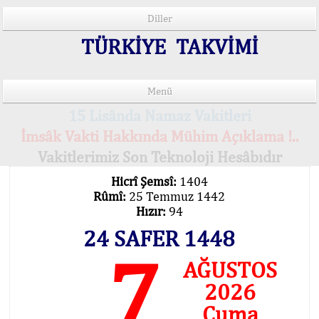
Diller
TÜRKİYE TAKVİMİ
Menü
15 Lisânda Namaz Vakitleri
İmsâk Vakti Hakkında Mühim Açıklama !..
Vakitlerimiz Son Teknoloji Hesâbıdır
Hicrî Şemsî:
1404
Rûmî:
25 Temmuz 1442
Hızır:
94
24 SAFER 1448
7
AĞUSTOS
2026
Cuma