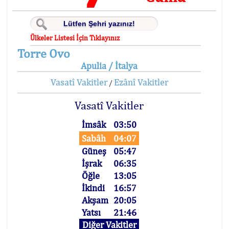
Ülkeler Listesi İçin Tıklayınız
Torre Ovo
Apulia / İtalya
Vasatî Vakitler
Ezânî Vakitler
/
Vasatî Vakitler
İmsâk
03:50
Sabâh
04:07
Güneş
05:47
İşrak
06:35
Öğle
13:05
İkindi
16:57
Akşam
20:05
Yatsı
21:46
Diğer Vakitler