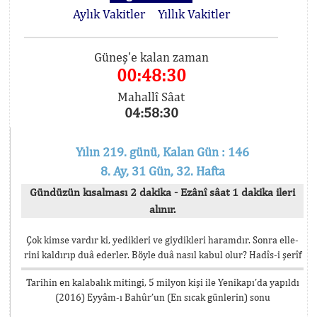
Aylık Vakitler
Yıllık Vakitler
Güneş'e kalan zaman
00:48:30
Mahallî Sâat
04:58:30
Yılın 219. günü, Kalan Gün : 146
8. Ay, 31 Gün, 32. Hafta
Gündüzün kısalması 2 dakika - Ezânî sâat 1 dakika ileri
alınır.
Çok kimse vardır ki, yedikleri ve giydikleri haramdır. Sonra elle-
rini kaldırıp duâ ederler. Böyle duâ nasıl kabul olur? Hadîs-i şerîf
Tarihin en kalabalık mitingi, 5 milyon kişi ile Yenikapı’da yapıldı
(2016) Eyyâm-ı Bahûr’un (En sıcak günlerin) sonu