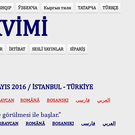
SHQIP
ЎЗБЕКЧА
Кыргыз тили
ТАТАРЧА
TÜRKÇE
VİMİ
R
İRTİBAT
SESLİ YAYINLAR
SİPARİŞ
 MAYIS 2016 / İSTANBUL - TÜRKİYE
AYCAN
ROMÂNĂ
BOSANSKI
فارسی
العربي
 görülmesi ile başlar."
RBAYCAN
ROMÂNĂ
BOSANSKI
فارسی
العربي