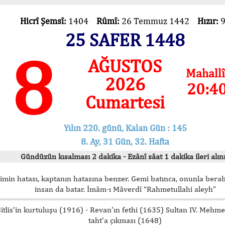
Hicrî Şemsî:
1404
Rûmî:
26 Temmuz 1442
Hızır:
25 SAFER 1448
8
AĞUSTOS
Mahallî
2026
20:4
Cumartesi
Yılın 220. günü, Kalan Gün : 145
8. Ay, 31 Gün, 32. Hafta
Gündüzün kısalması 2 dakika - Ezânî sâat 1 dakika ileri alını
imin hatası, kaptanın hatasına benzer. Gemi batınca, onunla bera
insan da batar. İmâm-ı Mâverdî “Rahmetullahi aleyh”
itlis’in kurtuluşu (1916) - Revan’ın fethi (1635) Sultan IV. Mehm
taht’a çıkması (1648)