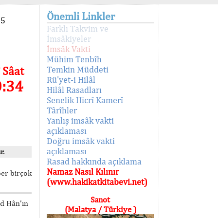
Önemli Linkler
95
Farklı Takvim ve
İmsâkiyeler
İmsâk Vakti
Mühim Tenbîh
 Sâat
Temkin Müddeti
Rü'yet-i Hilâl
0:34
Hilâl Rasadları
Senelik Hicrî Kamerî
Târîhler
Yanlış imsâk vakti
açıklaması
Doğru imsâk vakti
açıklaması
r.
Rasad hakkında açıklama
Namaz Nasıl Kılınır
ber birçok
(www.hakikatkitabevi.net)
Sanot
ed Hân’ın
(Malatya / Türkiye )