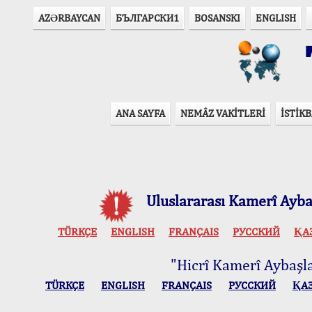
AZӘRBAYCAN
БЪЛГАРСКИ1
BOSANSKI
ENGLISH
T
ANA SAYFA
NEMÂZ VAKİTLERİ
İSTİKB
Uluslararası Kamerî Aybaş
TÜRKÇE
ENGLISH
FRANÇAIS
РУССКИЙ
ҚА
"Hicrî Kamerî Aybaşlar
TÜRKÇE
ENGLISH
FRANÇAIS
РУССКИЙ
ҚА