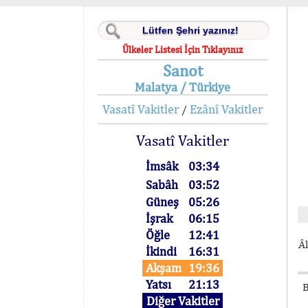
Ülkeler Listesi İçin Tıklayınız
Sanot
Malatya / Türkiye
Vasatî Vakitler
Ezânî Vakitler
/
Vasatî Vakitler
İmsâk
03:34
Sabâh
03:52
Güneş
05:26
İşrak
06:15
Öğle
12:41
Âl
İkindi
16:31
Akşam
19:36
Yatsı
21:13
B
Diğer Vakitler