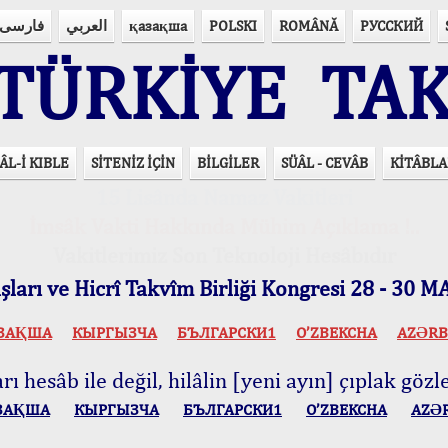
فارسی
العربي
қазақша
POLSKI
ROMÂNĂ
РУССКИЙ
ÜRKİYE TAK
ÂL-İ KIBLE
SİTENİZ İÇİN
BİLGİLER
SÜÂL - CEVÂB
KİTÂBLA
15 Lisânda Namaz Vakitleri
İmsâk Vakti Hakkında Mühim Açıklama !..
Vakitlerimiz Son Teknoloji Hesâbıdır
ları ve Hicrî Takvîm Birliği Kongresi 28 - 30
ЗАҚША
КЫPГЫЗЧA
БЪЛГАРСКИ1
O’ZBEKCHA
AZӘRB
ı hesâb ile değil, hilâlin [yeni ayın] çıplak gözle
ЗАҚША
КЫPГЫЗЧA
БЪЛГАРСКИ1
O’ZBEKCHA
AZӘ