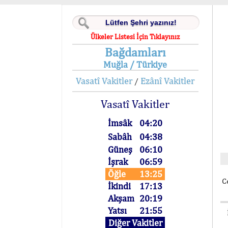
Ülkeler Listesi İçin Tıklayınız
Bağdamları
Muğla / Türkiye
Vasatî Vakitler
Ezânî Vakitler
/
Vasatî Vakitler
İmsâk
04:20
Sabâh
04:38
Güneş
06:10
İşrak
06:59
Öğle
13:25
C
İkindi
17:13
Akşam
20:19
Yatsı
21:55
Diğer Vakitler