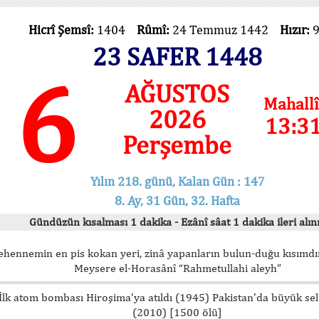
Hicrî Şemsî:
1404
Rûmî:
24 Temmuz 1442
Hızır:
23 SAFER 1448
6
AĞUSTOS
Mahallî
2026
13:3
Perşembe
Yılın 218. günü, Kalan Gün : 147
8. Ay, 31 Gün, 32. Hafta
Gündüzün kısalması 1 dakika - Ezânî sâat 1 dakika ileri alını
ehennemin en pis kokan yeri, zinâ yapanların bulun-duğu kısımdır
Meysere el-Horasânî “Rahmetullahi aleyh”
İlk atom bombası Hiroşima’ya atıldı (1945) Pakistan’da büyük sel
(2010) [1500 ölü]