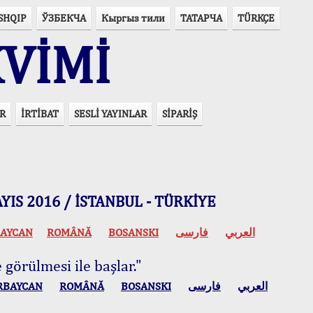
SHQIP
ЎЗБЕКЧА
Кыргыз тили
ТАТАРЧА
TÜRKÇE
VİMİ
R
İRTİBAT
SESLİ YAYINLAR
SİPARİŞ
 MAYIS 2016 / İSTANBUL - TÜRKİYE
AYCAN
ROMÂNĂ
BOSANSKI
فارسی
العربي
 görülmesi ile başlar."
RBAYCAN
ROMÂNĂ
BOSANSKI
فارسی
العربي