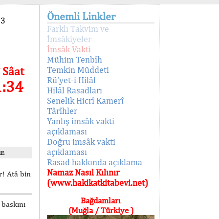
Önemli Linkler
93
Farklı Takvim ve
İmsâkiyeler
İmsâk Vakti
Mühim Tenbîh
 Sâat
Temkin Müddeti
Rü'yet-i Hilâl
1:34
Hilâl Rasadları
Senelik Hicrî Kamerî
Târîhler
Yanlış imsâk vakti
açıklaması
Doğru imsâk vakti
açıklaması
r.
Rasad hakkında açıklama
Namaz Nasıl Kılınır
! Atâ bin
(www.hakikatkitabevi.net)
Bağdamları
 baskını
(Muğla / Türkiye )