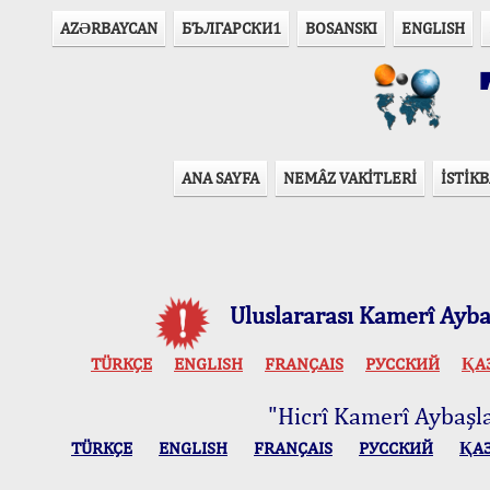
AZӘRBAYCAN
БЪЛГАРСКИ1
BOSANSKI
ENGLISH
T
ANA SAYFA
NEMÂZ VAKİTLERİ
İSTİKB
Uluslararası Kamerî Aybaş
TÜRKÇE
ENGLISH
FRANÇAIS
РУССКИЙ
ҚА
"Hicrî Kamerî Aybaşlar
TÜRKÇE
ENGLISH
FRANÇAIS
РУССКИЙ
ҚА