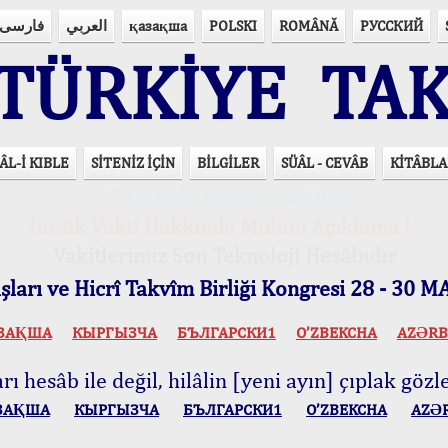
فارسی
العربي
қазақша
POLSKI
ROMÂNĂ
РУССКИЙ
ÜRKİYE TAK
ÂL-İ KIBLE
SİTENİZ İÇİN
BİLGİLER
SÜÂL - CEVÂB
KİTÂBLA
15 Lisânda Namaz Vakitleri
İmsâk Vakti Hakkında Mühim Açıklama !..
Vakitlerimiz Son Teknoloji Hesâbıdır
ları ve Hicrî Takvîm Birliği Kongresi 28 - 30
ЗАҚША
КЫPГЫЗЧA
БЪЛГАРСКИ1
O’ZBEKCHA
AZӘRB
ı hesâb ile değil, hilâlin [yeni ayın] çıplak gözle
ЗАҚША
КЫPГЫЗЧA
БЪЛГАРСКИ1
O’ZBEKCHA
AZӘ